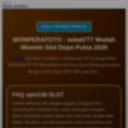
Share product:
FAQ & REVIEW SPIN138
MONPERATOTO : sobat777 Mudah
Maxwin Slot Depo Pulsa 2026
spin138
Cari Situs Slot Resmi Sensasional JP? Kunjungi Daftar
MONPERATOTO! Menyediakan info Akun Demo Mahjong terupdate
dengan sistem Depo QRIS 10K yang ama...
FAQ spin138 SLOT
Setelah daftarkan diri sebagai anggota, pengguna bisa
memanfaatkan berbagai tips untuk menavigasi beragam
pilihan permainan seperti digital slots atau bingo dengan lebih
efektif. Misalnya, memilih permainan yang menawarkan poin