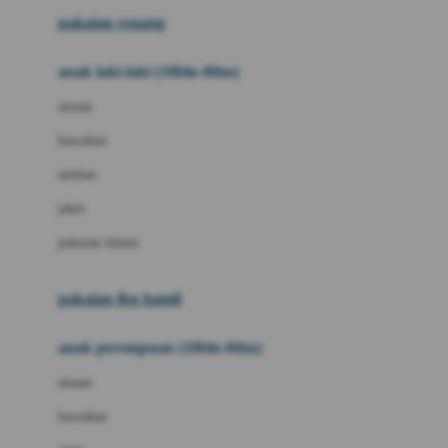
Buggygear
pakaian renang
Bumkins
anak laki-laki (18bln-8thn)
C
atasan
Cetaphil
bawahan
Chicco
setelan
Childlife
jaket
Clevamama
pakaian dalam
Cocolatte
Cottonseeds
pakaian ibu hamil
Cozy N Safe
anak perempuan (18bln-8thn)
Crane
atasan
Cybex
bawahan
D