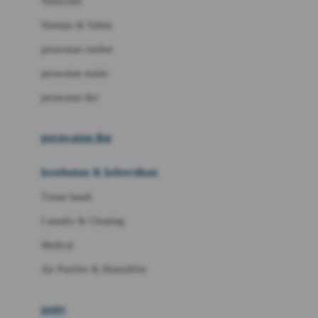
Sunscreen
London Taxi
Shampo & Sabun
Love To Dream
perawatan rambut
perawatan mulut
M
perawatan diri
Magformers
Mama's Choice
perawatan ibu
Mamas&Papas
kesehatan & kebersihan
Mamaway
Tissue basah
Maxi Cosi
Laundry & Cleaning
Megabloks
Medical
Micro
Air Purifier & Humidifier
MiDeer
Mimi & Lula
potty