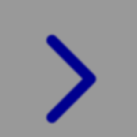
Twistshake
TY Toys
U
V
Veja
Vitaflow
Vtech
W
Waterland
Wellness