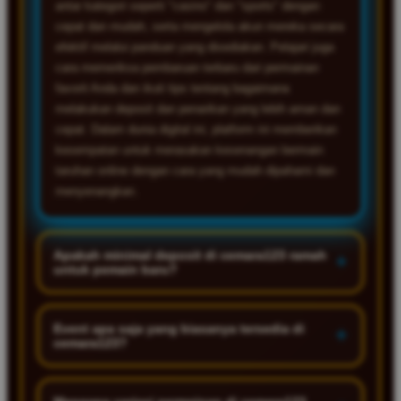
antar kategori seperti "casino" dan "sports" dengan
cepat dan mudah, serta mengelola akun mereka secara
efektif melalui panduan yang disediakan. Pelajari juga
cara memeriksa pembaruan terbaru dari permainan
favorit Anda dan ikuti tips tentang bagaimana
melakukan deposit dan penarikan yang lebih aman dan
cepat. Dalam dunia digital ini, platform ini memberikan
kesempatan untuk merasakan kesenangan bermain
taruhan online dengan cara yang mudah dipahami dan
menyenangkan.
Apakah minimal deposit di cemara123 ramah
+
untuk pemain baru?
Setelah register sebagai anggota, kamu langsung dapat
menjelajahi beragam pilihan hiburan mulai dari slot,
Event apa saja yang biasanya tersedia di
+
cemara123?
bingo, roulette, taruhan olahraga, kasino live, hingga
permainan meja klasik. Manfaatkan tips navigasi untuk
Setelah daftar sebagai anggota, seluruh fitur platform
beralih antar kategori dengan lancar dan temukan
akan terbuka lebar untuk Anda, mulai dari slot, bingo,