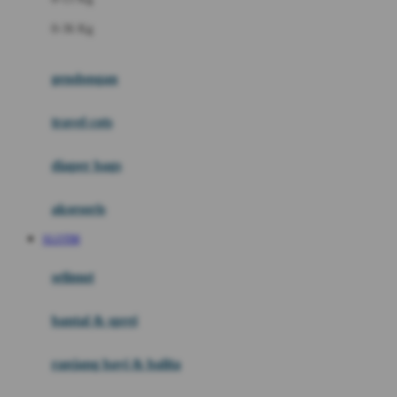
Felt So Sweet
0-36 Kg
Fisher Price
Flipper
gendongan
Friends Of Sally
travel cots
G
diaper bags
Gb
Geko
aksesoris
Graco
SLOT88
Gund
selimut
H
bantal & sprei
Habbie
Haenim
ranjang bayi & balita
Happy Horse