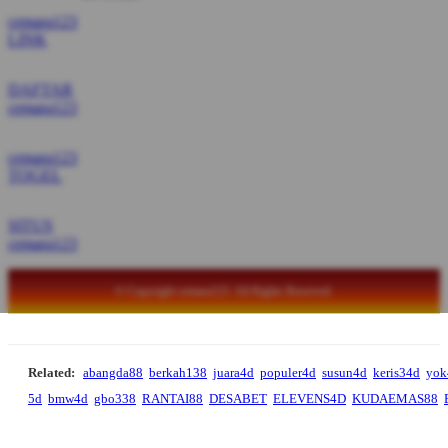
cemara123
TOGEL
SITUS
cemara123
© Copyright cemara123. All Rights Reserved.
Related:
abangda88
berkah138
juara4d
populer4d
susun4d
keris34d
yok
5d
bmw4d
gbo338
RANTAI88
DESABET
ELEVENS4D
KUDAEMAS88