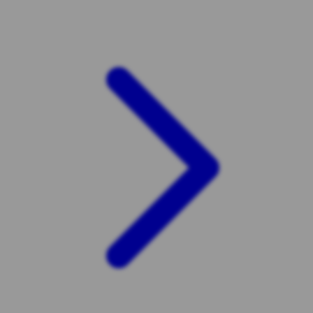
Twistshake
TY Toys
U
V
Veja
Vitaflow
Vtech
W
Waterland
Wellness