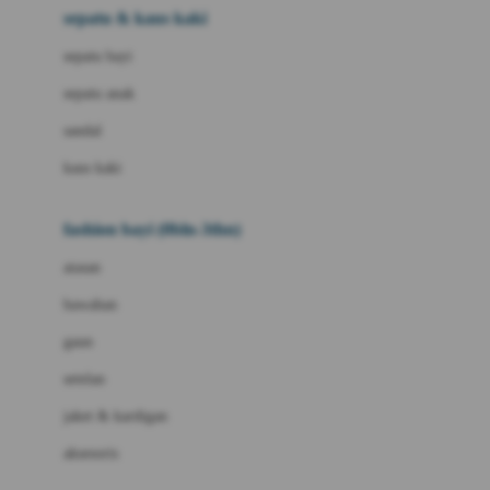
Beauty Barn
sepatu & kaus kaki
Bio Oil
sepatu bayi
Biolane
sepatu anak
Bite Fighters
sandal
Bizzi Growin
kaus kaki
Blackmores
fashion bayi (0bln-3thn)
Blooming Marvellous
atasan
Bonnels
bawahan
Bravado
gaun
Bruder
setelan
Brush Baby
jaket & kardigan
Buds Organics
aksesoris
Bugaboo