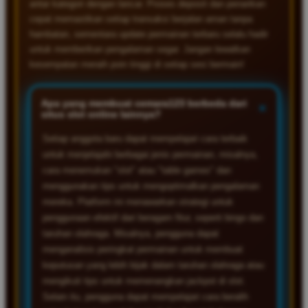
antar kategori dengan lancar. Proses deposit dan penarikan
cepat memastikan setiap transaksi berjalan aman tanpa
hambatan, sementara update permainan terbaru selalu hadir
untuk memberikan pengalaman segar. Jangan lewatkan
kesempatan meraih poin tinggi di setiap sesi bermain!
Apa yang membuat cemara123 berbeda dari
+
situs slot online lainnya?
Setiap anggota baru dapat mempelajari cara terbaik
untuk menjelajahi berbagai jenis permainan, misalnya,
cara menemukan "slot" atau "table games" dan
menggunakan tips untuk mengoptimalkan pengalaman
mereka. Platform ini menawarkan strategi untuk
penggunaan efektif dari beragam fitur, seperti bingo dan
taruhan olahraga. Misalnya, pengguna dapat
menganalisis peringkat permainan untuk membuat
keputusan yang lebih bijak dalam taruhan olahraga atau
mengikuti tips untuk memenangkan jackpot di slot.
Selain itu, pengguna dapat mempelajari cara beralih