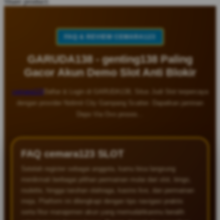
Share product:
FAQ & REVIEW CEMARA123
GARUDA138 - genting138 Paling
Gacor Akun Demo Slot Anti Blokir
cemara123
Daftar & Login di GARUDA138, Situs Judi Slot terpercaya
dengan provider Nolimit City Gampang Scatter. Dapatkan jaminan
Depo Via Ovo proses...
FAQ cemara123 SLOT
Setelah register sebagai anggota, kamu bisa langsung
menikmati berbagai pilihan permainan mulai dari slot, bingo,
roulette, hingga taruhan olahraga, kasino live, dan permainan
meja. Platform ini dilengkapi dengan tips navigasi praktis
serta fitur manajemen akun yang memudahkanmu beralih