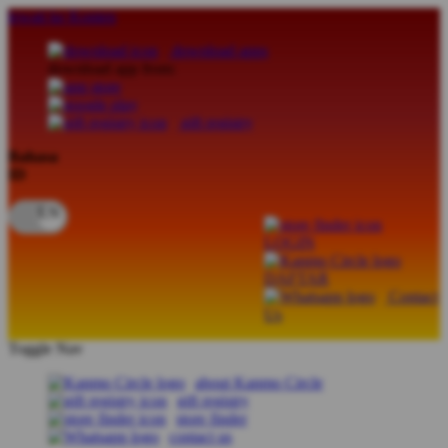
lewati ke Konten
download apps
download app from:
gift registry
Bahasa
ID
LOGIN
DAFTAR
Contact
Us
Toggle Nav
about Kanmo Circle
gift registry
store finder
contact us