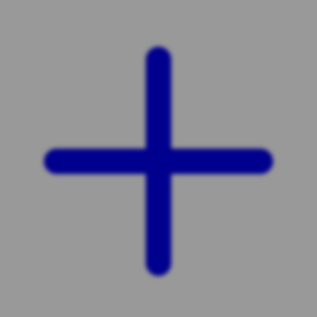
X
Xootz
Y
Yamatoya
Z
Zaxy
Zoggs
0-9
4Moms
59S