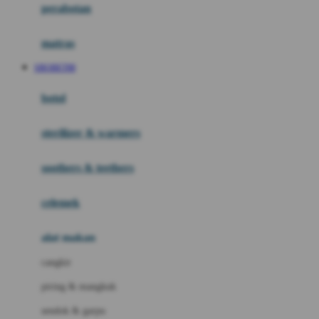
perabotan
Happy Tummy
Hauck
matras
Havaianas
SBOBET88
Hegen
botol
Hot Wheels
sterilizer & warmers
Hybrid
soothers & teethers
I
Inlacta DHA
celemek
Interlac
alat makan
Ivenet
cangkir
J
piring & mangkuk
Jack N Jill
sendok & garpu