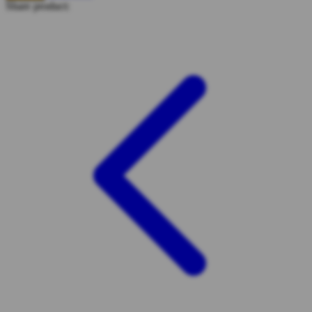
Share product:
Squishmallows
Starbooks
Stick-O
Stokke
Sudocrem
Sumimo
Sunnylife
Sun-Staches
Swimava
T
Tommee Tippee
Trunki
Tutti Bambini