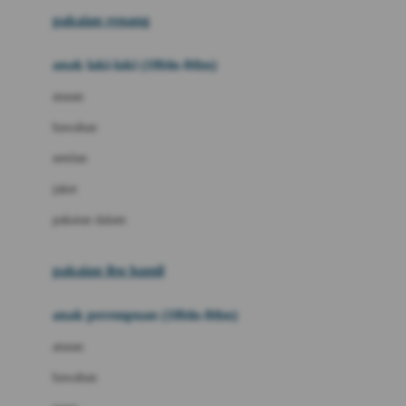
Buggygear
pakaian renang
Bumkins
anak laki-laki (18bln-8thn)
C
atasan
Cetaphil
bawahan
Chicco
setelan
Childlife
jaket
Clevamama
pakaian dalam
Cocolatte
Cottonseeds
pakaian ibu hamil
Cozy N Safe
anak perempuan (18bln-8thn)
Crane
atasan
Cybex
bawahan
D