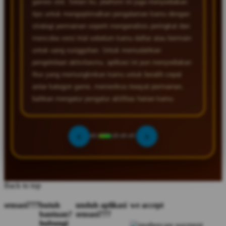
mengelola anggaran deposit dan penarikan secara
menikmati berbagai jenis permainan, mulai dari slot
efektif, atau bahkan memeriksa pembaruan terbaru
gratis hingga permainan taruhan olahraga yang
yang hadir di berbagai jenis permainan. Platform ini
menantang, dengan cara yang mudah dan
juga menyediakan tips tentang cara beralih cepat
menyenangkan.
antara kategori seperti kasino dan olahraga, agar
pengalaman bermain lebih mudah dan nyaman.
Dengan demikian, Anda dapat sepenuhnya menikmati
beragam pilihan permainan yang ditawarkan, mulai dari
bingo hingga meja kasino, dengan kemudahan akses
dan panduan praktis untuk memaksimalkan gameplay.
‹
›
Back to top
sensasi777
butuh
unduh aplikasi
we accept