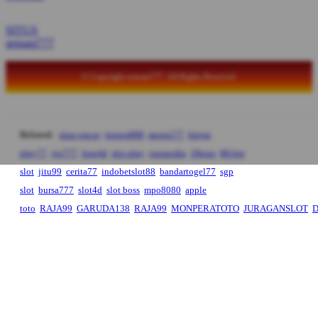
TOGEL
SITUS
sensasi777
© Copyright sensasi777. All Rights Reserved.
Related:
situs gacor
jingga888
mega177
binjai
play77
sjo777
ling4d
slot play
totopedia
18toto
88 big
slot
jitu99
cerita77
indobetslot88
bandartogel77
sgp
slot
bursa777
slot4d
slot boss
mpo8080
apple
toto
RAJA99
GARUDA138
RAJA99
MONPERATOTO
JURAGANSLOT