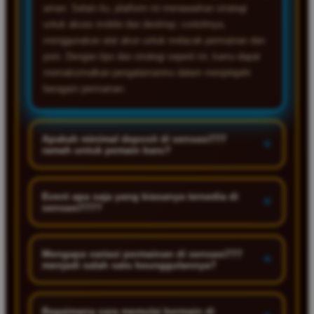
aman. Selain itu, platform ini menawarkan strategi
untuk akses mobile dan desktop; contohnya,
menggunakan alat akun untuk melacak permainan dan
poin. Dengan tips dan strategi seperti ini, kamu dapat
memaksimalkan pengalamanmu dalam menjelajahi
beragam permainan.
Apakah minimal deposit di sensasi777
+
ramah untuk pemain baru?
Setelah registrasi selesai, anda bisa menggunakan
beberapa tips untuk menavigasi berbagai permainan
Event apa saja yang biasanya tersedia di
+
sensasi777?
seperti slots, meja, bingo, maupun taruhan olahraga.
Misalnya, pilihlah jenis permainan yang memberikan
Setelah register sebagai anggota, kamu bisa langsung
poin tinggi. Platform ini juga menyediakan strategi
jelajahi berbagai kategori permainan mulai dari slot,
Mengapa variasi permainan di sensasi777
untuk penggunaan efektif seperti menganalisis
+
menjadi salah satu keunggulannya?
bingo, roulette, hingga taruhan olahraga dan kasino live.
peringkat permainan agar kamu bisa membuat
Platform ini juga menyediakan permainan meja klasik
keputusan yang lebih baik. Selain itu, pengguna dapat
Setelah daftar akun, para anggota dapat menggunakan
yang bisa diakses dengan mudah melalui tips navigasi
mengakses sepuluh tips untuk pengelolaan akun,
tips untuk menavigasi berbagai jenis permainan yang
Bagaimana cara memulai bermain di
sederhana. Manajemen akun dan proses deposit serta