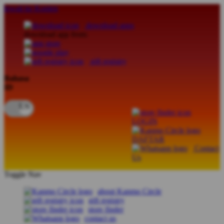
lewati ke Konten
download apps
download app from:
gift registry
Bahasa
ID
LOGIN
DAFTAR
Contact
Us
Toggle Nav
about Kanmo Circle
gift registry
store finder
contact us