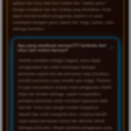
aplikasi dan situs web kami melalui fitur "update game."
Dengan mengikuti tips dan strategi yang disediakan, Anda
dapat memaksimalkan penggunaan platform ini untuk
menjelajahi beragam game seperti slot, bingo, kasino, serta
olahraga favoritmu.
Apa yang membuat sensasi777 berbeda dari
+
situs slot online lainnya?
Setelah mendaftar sebagai anggota, kamu dapat
menggunakan tips untuk menavigasi berbagai
permainan seperti slot dan permainan meja (misalnya,
memilih permainan yang memiliki poin tinggi). Platform
ini juga menyediakan strategi untuk penggunaan efektif
bingo dan taruhan olahraga, seperti menganalisis
peringkat permainan untuk membuat keputusan lebih
hati-hati. Kamu bisa dengan mudah mengakses
sepuluh tips untuk mengelola akun, misalnya beralih
cepat antara permainan kasino dan aktivitas terkait
olahraga (otomatis), dengan panduan penggunaan yang