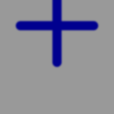
X
Xootz
Y
Yamatoya
Z
Zaxy
Zoggs
0-9
4Moms
59S