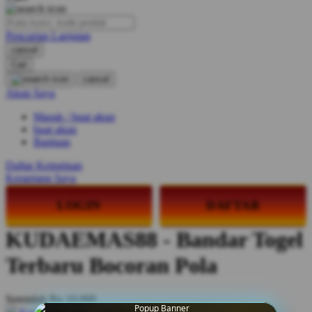
O
Pencarian Lanjutan
Oh Ma Grain
cancel
Okiedog
Cari
cancel
P
Akun Saya
Masuk / buat akun
Peachy
buat akun
Phil & Ted's
Bantuan
Philips Avent
Daftar Keinginan
Keranjang Saya
Pigeon
LOGIN
DAFTAR
Playgro
KUDAEMAS88 - Bandar Togel
Poled Global
Terbaru Bocoran Pola
Ponycycle
Puma
Serendah
Rp 10.000
Pureats