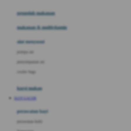
Joie
pengolah makanan
Joolz
Jujube
makanan & multivitamin
K
alat menyusui
Kiddycuts
pompa asi
Kumon
penyimpanan asi
L
cooler bags
Leapfrog
kursi makan
Leclerc
SLOT GACOR
Lee Vierra
Lillebaby
perawatan bayi
Little Bird Told Me
perawatan kulit
Little Miss Janis