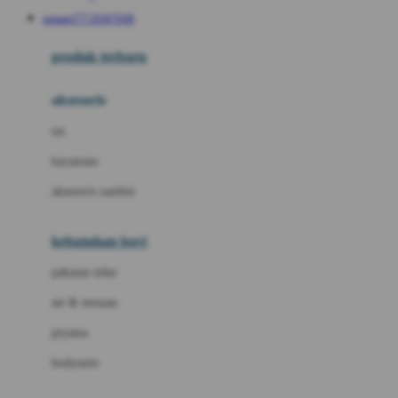
Awan
sensasi777 DAFTAR
Azetabio
produk terbaru
B
aksesoris
Baabaasheepz
tas
Babiators
kacamata
Baby Dove
aksesoris rambut
Baby Jogger
Baby Rovega
kebutuhan bayi
Babybee
pakaian tidur
Banana Boat
set & terusan
Banz
piyama
Barbie
bodysuits
Beaba