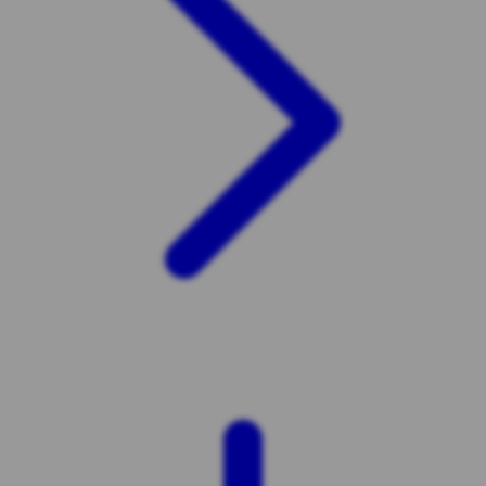
Twistshake
TY Toys
U
V
Veja
Vitaflow
Vtech
W
Waterland
Wellness