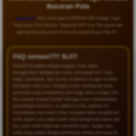
Bocoran Pola
sensasi777
Situs resmi Agen KUDAEMAS88 sebagai Togel
Terpercaya Pasti Maxwin. Dapatkan RTP Live Toto akurat dan
gabung sekarang untuk menikmati benefit Bonus New M...
FAQ sensasi777 SLOT
Setelah mendaftar sebagai anggota, Anda dapat
menggunakan berbagai tips untuk menavigasi slot, meja,
bingo, sportsbook, dan lain-lain di platform ini agar semakin
mendalam serta seru. Sebagai contoh, berfokuslah pada
permainan yang menawarkan poin tinggi dalam kategori slot
atau pelajari strategi taruhan olahraga untuk memenangkan
pertandingan favoritmu. In addition to that, platform ini
menyediakan tips harian untuk mengoptimalkan pengalaman
Anda seperti cara cepat beralih antar kategori permainan dan
tips aman untuk depoit dan penarikan dana. Jangan lupa
untuk tetap update dengan pembaruan terbaru permainan di