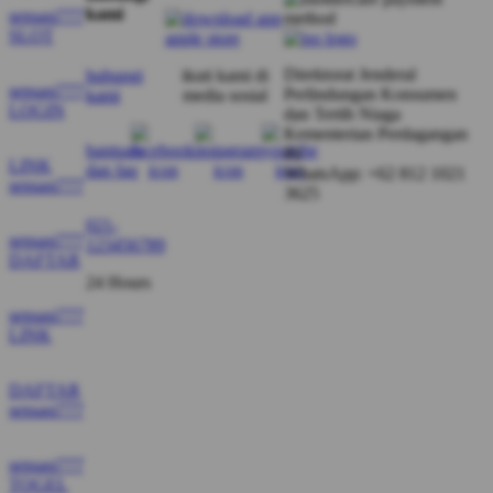
bantuan?
sensasi777
hubungi
kami
sensasi777
SLOT
Direktorat Jenderal
hubungi
ikuti kami di
sensasi777
Perlindungan Konsumen
kami
media sosial
LOGIN
dan Tertib Niaga
Kementerian Perdagangan
bantuan
RI
LINK
dan faq
WhatsApp: +62 812 1021
sensasi777
3625
021-
sensasi777
123456789
DAFTAR
24 Hours
sensasi777
LINK
DAFTAR
sensasi777
sensasi777