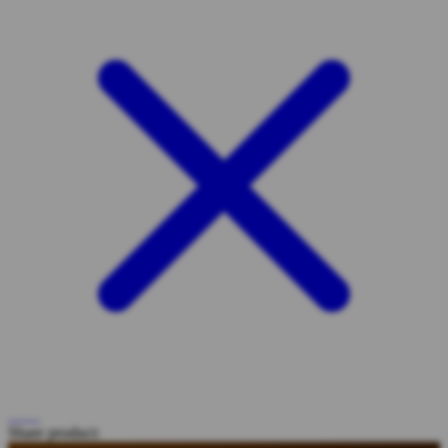
Share product: