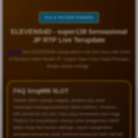
FAQ & REVIEW KING999
ELEVENS4D - super138 Sensasional
JP RTP Live Terupdate
king999
Situs ELEVENS4D menghadirkan Link Slot Gacor dari Gates
of Olympus status Mudah JP. Support Depo Pulsa Tanpa Potongan
dengan winrate tertingg...
FAQ king999 SLOT
Setelah daftar sebagai anggota, gunakan tips untuk
menavigasi berbagai permainan dalam platform, misalnya,
pilih permainan slot atau meja yang menawarkan poin tinggi.
Platform ini menyediakan strategi untuk penggunaan efektif
dalam bingo dan taruhan olahraga, seperti menganalisis
peringkat permainan untuk membuat keputusan lebih hati-hati.