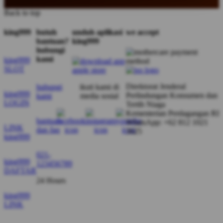
Back to top
king999
butuh
unduh aplikasi
we accept
bantuan?
king999
hubungi
kami
king999
SLOT
Direktorat Jenderal
hubungi
ikuti kami di
king999
Perlindungan Konsumen dan
kami
media sosial
LOGIN
Tertib Niaga
Kementerian Perdagangan RI
bantuan
WhatsApp: +62 812 1021
LINK
dan faq
3625
king999
021-
king999
123456789
DAFTAR
24 Hours
king999
LINK