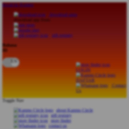
lewati ke Konten
download apps
download app from:
gift registry
Bahasa
ID
LOGIN
DAFTAR
Contact
Us
Toggle Nav
about Kanmo Circle
gift registry
store finder
contact us