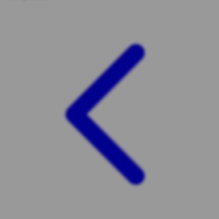
Squishmallows
Starbooks
Stick-O
Stokke
Sudocrem
Sumimo
Sunnylife
Sun-Staches
Swimava
T
Tommee Tippee
Trunki
Tutti Bambini