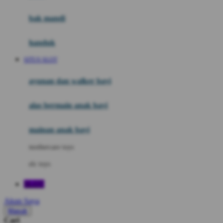
Mini Monkey
Moby
bak mandi
Momami
handuk
Mothercare
SITUS SLOT
Mustela
ayunan dan walker bayi
My Buddy Tag
My K
alas bermain anak bayi
N
mainan anak bayi
Naif
mothercare toys
Nike
elc toys
Nordic Natural
SLOT
Nuby
Akun Saya
Nuna
Masuk
Cari