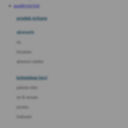
Awan
king999 DAFTAR
Azetabio
produk terbaru
B
aksesoris
Baabaasheepz
tas
Babiators
kacamata
Baby Dove
aksesoris rambut
Baby Jogger
Baby Rovega
kebutuhan bayi
Babybee
pakaian tidur
Banana Boat
set & terusan
Banz
piyama
Barbie
bodysuits
Beaba