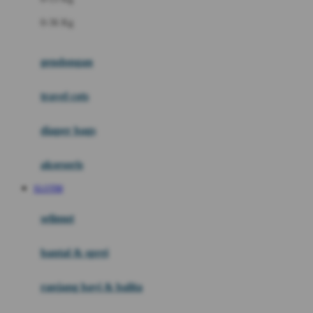
Felt So Sweet
0-36 Kg
Fisher Price
Flipper
gendongan
Friends Of Sally
travel cots
G
diaper bags
Gb
Geko
aksesoris
Graco
SLOT88
Gund
selimut
H
bantal & sprei
Habbie
Haenim
ranjang bayi & balita
Happy Horse