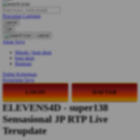
O
Pencarian Lanjutan
Oh Ma Grain
cancel
Okiedog
Cari
cancel
P
Akun Saya
Masuk / buat akun
Peachy
buat akun
Phil & Ted's
Bantuan
Philips Avent
Daftar Keinginan
Keranjang Saya
Pigeon
LOGIN
DAFTAR
Playgro
ELEVENS4D - super138
Poled Global
Sensasional JP RTP Live
Ponycycle
Puma
Terupdate
Pureats