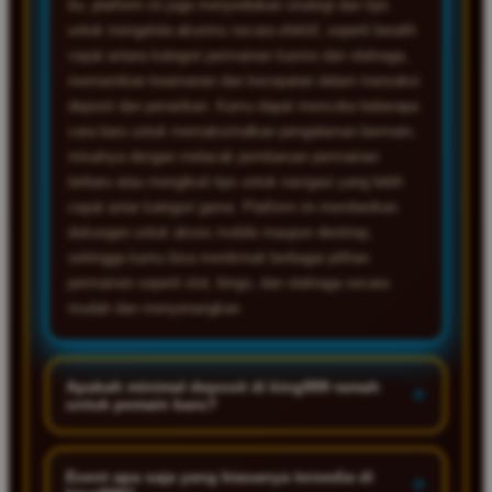
itu, platform ini juga menyediakan strategi dan tips
untuk mengelola akunmu secara efektif, seperti beralih
cepat antara kategori permainan kasino dan olahraga,
memastikan keamanan dan kecepatan dalam transaksi
deposit dan penarikan. Kamu dapat mencoba beberapa
cara baru untuk memaksimalkan pengalaman bermain,
misalnya dengan melacak pembaruan permainan
terbaru atau mengikuti tips untuk navigasi yang lebih
cepat antar kategori game. Platform ini memberikan
dukungan untuk akses mobile maupun desktop,
sehingga kamu bisa menikmati berbagai pilihan
permainan seperti slot, bingo, dan olahraga secara
mudah dan menyenangkan.
Apakah minimal deposit di king999 ramah
+
untuk pemain baru?
Setelah mendaftar menjadi anggota, anda dapat
menggunakan tips dan strategi untuk menavigasi
Event apa saja yang biasanya tersedia di
+