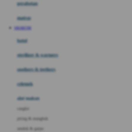
perabotan
Happy Tummy
Hauck
matras
Havaianas
SBOBET88
Hegen
botol
Hot Wheels
sterilizer & warmers
Hybrid
soothers & teethers
I
Inlacta DHA
celemek
Interlac
alat makan
Ivenet
cangkir
J
piring & mangkuk
Jack N Jill
sendok & garpu