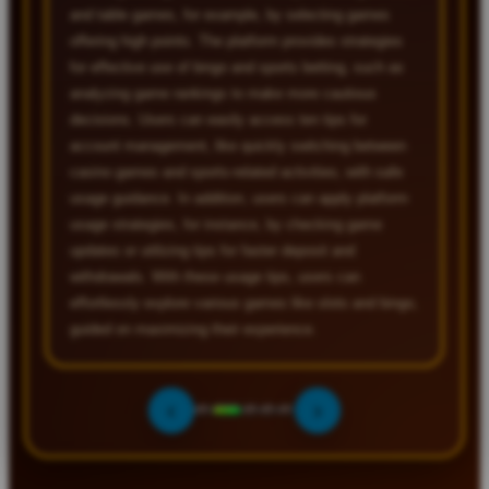
aplikasi untuk mendapatkan akses ke game baru atau
dan strategi untuk memaksimalkan pengalaman game.
pengalaman yang mudah dan menyenangkan bagi para
fitur-fitur menarik. Jika kamu ingin memaksimalkan
Misalnya, pelajari cara menavigasi kategori permainan
penggunanya dengan memfasilitasi akses ke berbagai
pengalamanmu, coba juga pelajari cara menjelajah
seperti kasino (casino), slots, dan sports-related
macam permainan seperti slot dan olahraga.
berbagai pilihan game dengan mudah, baik itu slot atau
gaming dengan mudah, atau temukan tips untuk
table games. Platform ini dirancang untuk menyediakan
memilih permainan bingo yang sesuai dengan strategi
dukungan cepat dan praktis agar setiap pengalaman
anda. Selain itu, platform ini menyediakan tips untuk
bermain menjadi lebih menyenangkan.
mengelola akun anda, seperti beralih cepat antara
aktivitas di berbagai kategori seperti tabel games atau
sports betting, serta mendapatkan informasi terbaru
tentang promo gratis atau bonus member baru. Dengan
memahami cara penggunaan dan fitur-fitur platform
dengan baik, anda dapat memperoleh pengalaman
bermain di aplikasi yang aman, lancar, dan efisien.
‹
›