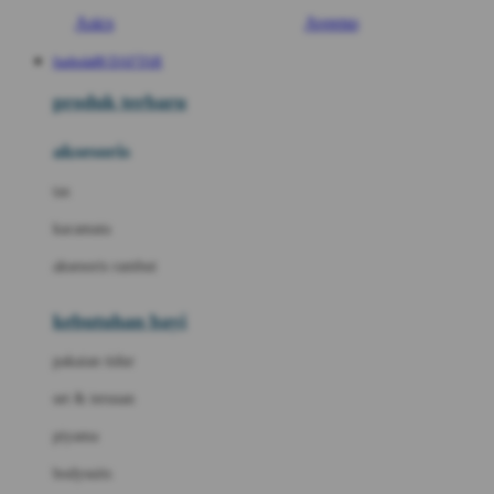
Asics
Aveeno
funbola88 DAFTAR
produk terbaru
aksesoris
tas
kacamata
aksesoris rambut
kebutuhan bayi
pakaian tidur
set & terusan
piyama
bodysuits