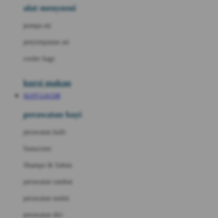
alat menyusui
pompa asi
penyimpanan asi
cooler bags
kursi makan
SLOT GACOR
perawatan bayi
perawatan kulit
Sunscreen
Shampo & Sabun
perawatan rambut
perawatan mulut
perawatan diri