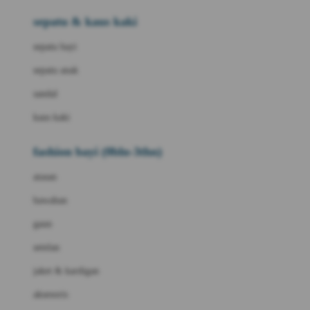
sepatu & kaus kaki
sepatu bayi
sepatu anak
sandal
kaus kaki
fashion bayi (0bln-3thn)
atasan
bawahan
gaun
setelan
jaket & kardigan
aksesoris