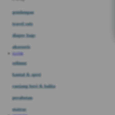
gendongan
travel cots
diaper bags
aksesoris
SLOT88
selimut
bantal & sprei
ranjang bayi & balita
perabotan
matras