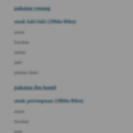
pakaian renang
anak laki-laki (18bln-8thn)
atasan
bawahan
setelan
jaket
pakaian dalam
pakaian ibu hamil
anak perempuan (18bln-8thn)
atasan
bawahan
gaun