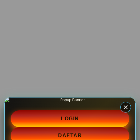
LOGIN
DAFTAR