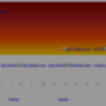
istry
LOGIN
gift registry
store finder
contact 
I
J
K
L
M
N
O
P
Q
R
Airfree
Alamii