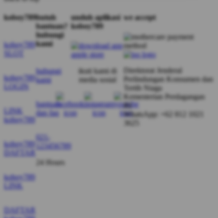
akan menjadi lebih menyenangkan dan efisien.
‹
›
Back to top
koboy789
butuh
unduh aplikasi
we accept
bantuan?
koboy789
hubungi
kami
koboy789
SLOT
Direktorat Jenderal
hubungi
ikuti kami di
koboy789
Perlindungan Konsumen dan
kami
media sosial
LOGIN
Tertib Niaga
Kementerian Perdagangan
bantuan
RI
LINK
dan faq
WhatsApp: +62 812 1021
koboy789
3625