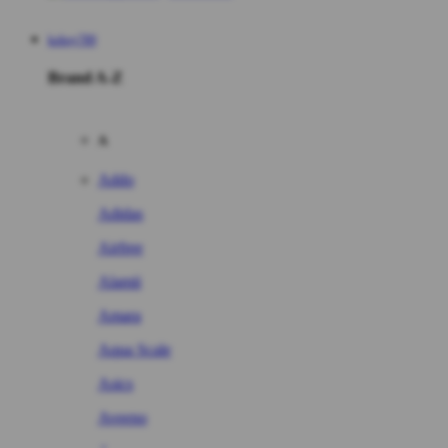
koboy789
Brand A-Z
A
Addo
Adidas
Airfree
Alamii
Amara
Aqua Scale
Asics
Aveeno