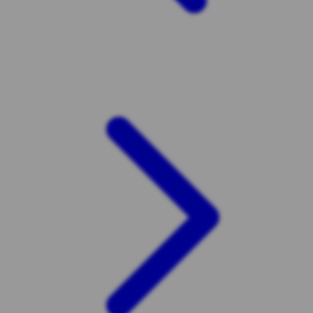
Twistshake
TY Toys
U
V
Veja
Vitaflow
Vtech
W
Waterland
Wellness