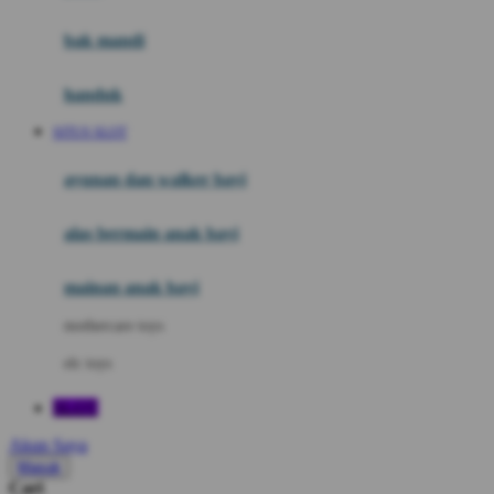
Mini Monkey
Moby
bak mandi
Momami
handuk
Mothercare
SITUS SLOT
Mustela
ayunan dan walker bayi
My Buddy Tag
My K
alas bermain anak bayi
N
mainan anak bayi
Naif
mothercare toys
Nike
elc toys
Nordic Natural
SLOT
Nuby
Akun Saya
Nuna
Masuk
Cari