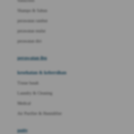
Sunscreen
London Taxi
Shampo & Sabun
Love To Dream
perawatan rambut
perawatan mulut
M
perawatan diri
Magformers
Mama's Choice
perawatan ibu
Mamas&Papas
kesehatan & kebersihan
Mamaway
Tissue basah
Maxi Cosi
Laundry & Cleaning
Megabloks
Medical
Micro
Air Purifier & Humidifier
MiDeer
Mimi & Lula
potty