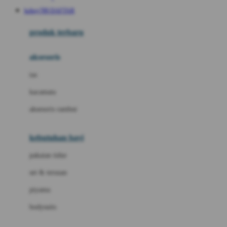
Awan
koboy789 DAFTAR
Azetabio
produk terbaru
B
aksesoris
Baabaasheepz
tas
Babiators
kacamata
Baby Dove
aksesoris rambut
Baby Jogger
Baby Rovega
kebutuhan bayi
Babybee
pakaian tidur
Banana Boat
set & terusan
Banz
piyama
Barbie
bodysuits
Beaba