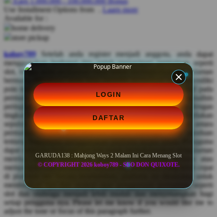
Earn
1.000.000
-
100.000.000
Bonus
Use Installment Options from
.
Laarn more
Q
Available for :
home delivery
QV Baby
store pickup
koboy789
Setelah anda register menjadi anggota, anda dapat
R
menggunakan berbagai tips untuk menavigasi permainan seperti
slot, bingo, serta permainan meja untuk meningkatkan pengalaman
Real Shades
bermain. Misalnya, anda bisa memilih permainan yang memiliki
poin tinggi atau mempelajari strategi untuk penggunaan efektif pada
Red Castle
LOGIN
permainan bingo dan taruhan olahraga, seperti menganalisis
peringkat permainan supaya anda bisa membuat keputusan dengan
Ribbon Madness
tingkat keamanan yang lebih tinggi. Platform ini juga menyediakan
DAFTAR
sepuluh tips untuk mengelola akun, seperti beralih cepat antara
S
permainan kasino dan aktivitas terkait olahraga, serta panduan
tentang bagaimana menggunakan platform secara aman. Pengguna
Sebamed
dapat mencoba berbagai tips lain untuk memaksimalkan pengalaman
GARUDA138 : Mahjong Ways 2 Malam Ini Cara Menang Slot
mereka, seperti memeriksa pembaruan permainan terbaru atau
Silver Cross
© COPYRIGHT 2026 koboy789 - SEO DON QUIXOTE.
mempelajari cara melakukan deposit dan penarikan yang lebih cepat
di platform ini. Secara keseluruhan, platform ini dirancang untuk
Simply Idea
memberikan tips dan strategi agar penggunaan permainan seperti
slot dan olahraga menjadi lebih mudah dan menyenangkan bagi
Skip Hop
setiap pengguna nya. Please let me know if you would like me to
adjust the tone or focus of this paragraph further.
Spectra