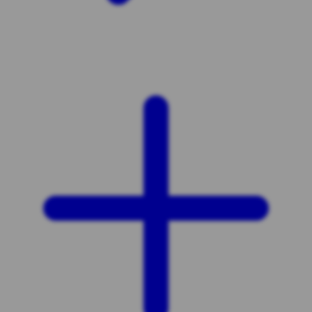
X
Xootz
Y
Yamatoya
Z
Zaxy
Zoggs
0-9
4Moms
59S