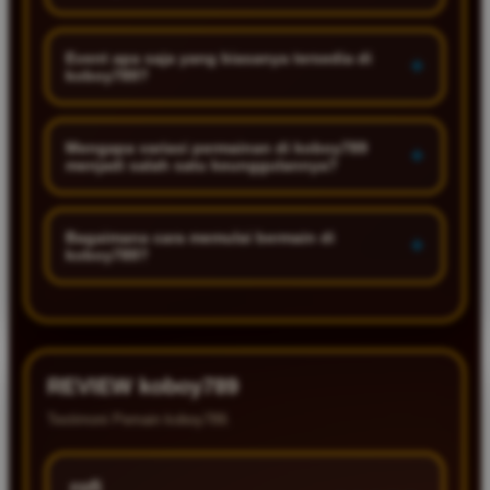
Setelah mendaftar menjadi anggota platform, Anda bisa
menggunakan berbagai tips dan strategi untuk
Event apa saja yang biasanya tersedia di
+
koboy789?
meningkatkan pengalaman bermain. Misalnya, Anda
dapat mencoba mempelajari permainan baru dan
Setelah register sebagai anggota, kamu langsung dapat
memilih kategori game seperti kasino, bingo, ataupun
menikmati berbagai fitur menarik di platform ini.
Mengapa variasi permainan di koboy789
sports berdasarkan minat, atau menggunakan tips
+
menjadi salah satu keunggulannya?
Tersedia ragam permainan seru mulai dari slot, bingo,
untuk menemukan permainan dengan poin tinggi.
roulette, taruhan olahraga, kasino live, hingga
Platform ini juga menyediakan informasi update serta
Setelah daftar akun, Anda bisa gunakan tips untuk
permainan meja yang bisa kamu pilih sesuai selera.
tips, seperti cara mengakses promo gratis untuk
menavigasi berbagai macam permainan kasino seperti
Bagaimana cara memulai bermain di
Gunakan tips navigasi untuk beralih antar kategori
+
membership baru, atau membaca strategi untuk
koboy789?
slot, bingo, atau meja. Misalnya, pilihlah permainan
dengan mudah, kelola akun secara efisien, dan nikmati
manfaatkan free trial dalam permainan tertentu.
yang menawarkan poin tinggi gratis.Platform ini juga
deposit serta penarikan cepat kapan saja. Jangan
Setelah daftar sebagai anggota, ada banyak tips yang
Platform ini memungkinkan Anda untuk beralih cepat
menyediakan strategi untuk penggunaan efekif taruhan
lewatkan update pembaruan permainan terbaru dan
dapat membantu kamu menjelajahi dan menikmati
antara kategori permainan dan melihat aktivitas terkait.
olahraga dan bingo, seperti menganalisis peringkat
kesempatan meraih poin tinggi di setiap sesi bermain.
berbagai macam permainan yang ditawarkan, misalnya
Fitur ini memudahkan pengguna untuk menemukan
permainan agar bisa membuat keputusan yang lebih
Selamat bermain dan semoga pengalaman pertama
memilih permainan slot atau meja yang memiliki poin
game yang mereka inginkan, misal: slot atau table
hati-hati. Pengguna dapat dengan mudah mengakses
REVIEW koboy789
kamu di sini menyenangkan!
tinggi. Selain itu, platform ini menyediakan strategi
games secara mudah dan efisien.
sepuluh tips untuk mengelola akun mereka, misalnya
Testimoni Pemain koboy789.
untuk penggunaan efektif dalam permainan bingo dan
untuk beralih cepat antara kategori kasino atau aktivitas
taruhan olahraga, seperti menganalisis peringkat
olahraga. Dalam hal manajemen akun, Anda juga bisa
permainan untuk membuat keputusan yang lebih hati-
mempelajari strategi untuk deposit dan penarikan yang
dina