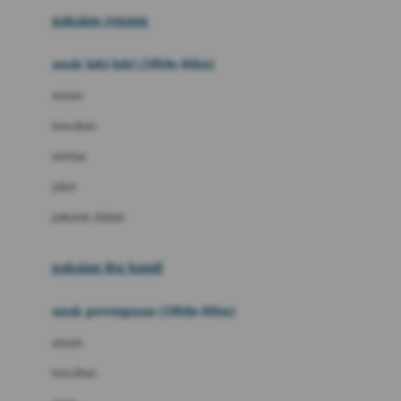
Buggygear
pakaian renang
Bumkins
anak laki-laki (18bln-8thn)
C
atasan
Cetaphil
bawahan
Chicco
setelan
Childlife
jaket
Clevamama
pakaian dalam
Cocolatte
Cottonseeds
pakaian ibu hamil
Cozy N Safe
anak perempuan (18bln-8thn)
Crane
atasan
Cybex
bawahan
D