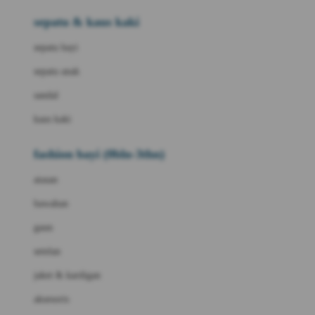
sepatu & kaus kaki
sepatu bayi
sepatu anak
sandal
kaus kaki
fashion bayi (0bln-3thn)
atasan
bawahan
gaun
setelan
jaket & kardigan
aksesoris