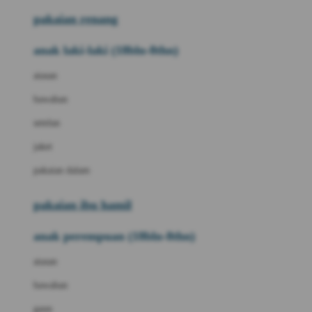
pakaian renang
anak laki-laki (18bln-8thn)
atasan
bawahan
setelan
jaket
pakaian dalam
pakaian ibu hamil
anak perempuan (18bln-8thn)
atasan
bawahan
gaun