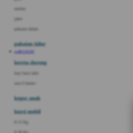
setelan
jaket
pakaian dalam
pakaian tidur
we88 LOGIN
kereta dorong
bayi baru lahir
usia 6 bulan+
koper anak
kursi mobil
0-13 Kg
0-36 Kg