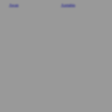
Awan
Azetabio