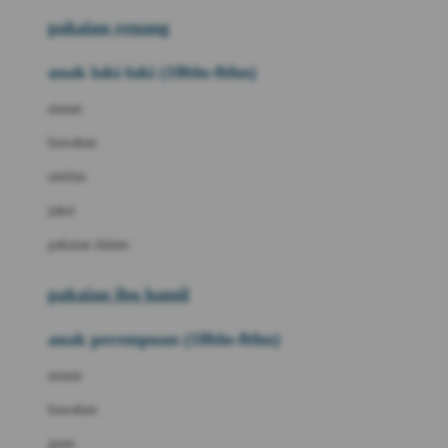
pakaian renang
anak laki-laki (18bln-8thn)
atasan
bawahan
setelan
jaket
pakaian dalam
pakaian ibu hamil
anak perempuan (18bln-8thn)
atasan
bawahan
gaun