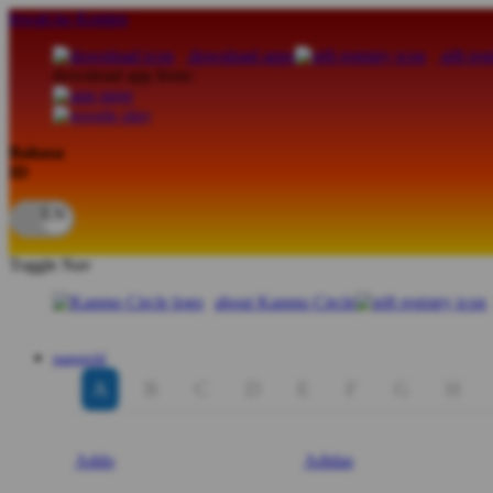
lewati ke Konten
download apps
gift reg
download app from:
Bahasa
ID
Toggle Nav
about Kanmo Circle
mampir4d
A
B
C
D
E
F
G
H
Addo
Adidas