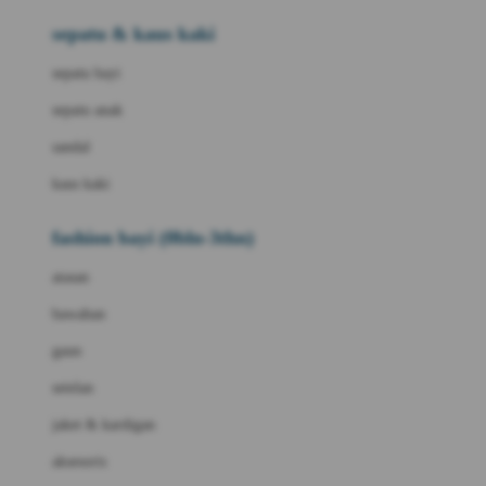
sepatu & kaus kaki
sepatu bayi
sepatu anak
sandal
kaus kaki
fashion bayi (0bln-3thn)
atasan
bawahan
gaun
setelan
jaket & kardigan
aksesoris