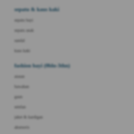
sepatu & kaus kaki
sepatu bayi
sepatu anak
sandal
kaus kaki
fashion bayi (0bln-3thn)
atasan
bawahan
gaun
setelan
jaket & kardigan
aksesoris