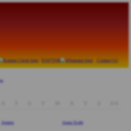
DAFTAR
Contact Us
us
S
T
U
V
W
X
Y
Z
0-9
Amara
Aqua Scale