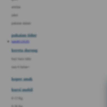
setelan
jaket
pakaian dalam
pakaian tidur
babe88 LOGIN
kereta dorong
bayi baru lahir
usia 6 bulan+
koper anak
kursi mobil
0-13 Kg
0-36 Kg