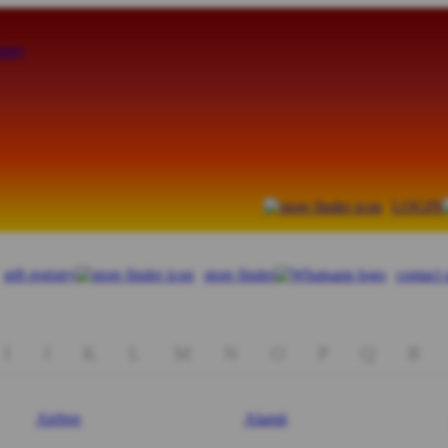
istry
LOGIN
gift registry
store finder
contact 
I
J
K
L
M
N
O
P
Q
R
Airfree
Alamii