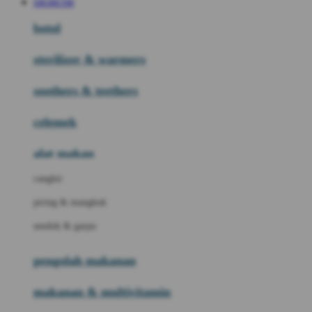
SBOBET88
botol
sterilizer & warmers
soothers & teethers
celemek
alat makan
cangkir
piring & mangkuk
sendok & garpu
pengolah makanan
makanan & multivitamin