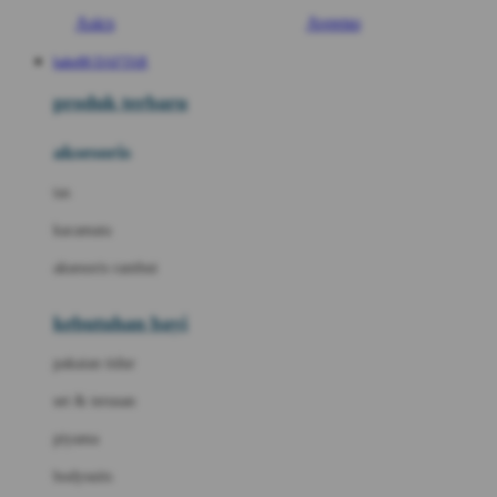
Asics
Aveeno
babe88 DAFTAR
produk terbaru
aksesoris
tas
kacamata
aksesoris rambut
kebutuhan bayi
pakaian tidur
set & terusan
piyama
bodysuits