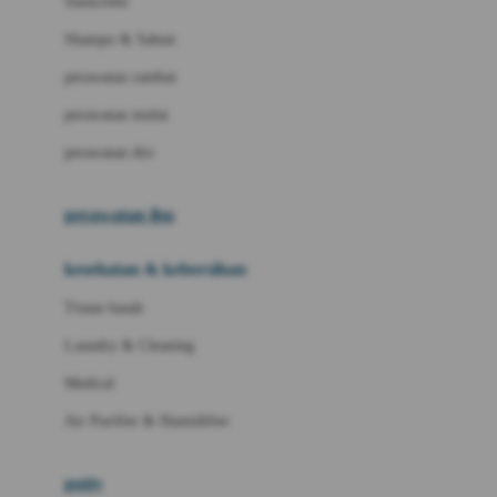
Sunscreen
London Taxi
Shampo & Sabun
Love To Dream
perawatan rambut
perawatan mulut
M
perawatan diri
Magformers
Mama's Choice
perawatan ibu
Mamas&Papas
kesehatan & kebersihan
Mamaway
Tissue basah
Maxi Cosi
Laundry & Cleaning
Megabloks
Medical
Micro
Air Purifier & Humidifier
MiDeer
Mimi & Lula
potty