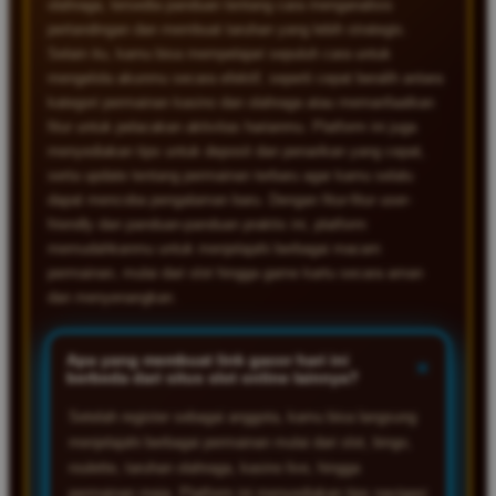
olahraga, tersedia panduan tentang cara menganalisis
pertandingan dan membuat taruhan yang lebih strategis.
Selain itu, kamu bisa mempelajari sepuluh cara untuk
mengelola akunmu secara efektif, seperti cepat beralih antara
kategori permainan kasino dan olahraga atau memanfaatkan
fitur untuk pelacakan aktivitas harianmu. Platform ini juga
menyediakan tips untuk deposit dan penarikan yang cepat,
serta update tentang permainan terbaru agar kamu selalu
dapat mencoba pengalaman baru. Dengan fitur-fitur user-
friendly dan panduan-panduan praktis ini, platform
memudahkanmu untuk menjelajahi berbagai macam
permainan, mulai dari slot hingga game kartu secara aman
dan menyenangkan.
Apa yang membuat link gacor hari ini
+
berbeda dari situs slot online lainnya?
Setelah register sebagai anggota, kamu bisa langsung
menjelajahi berbagai permainan mulai dari slot, bingo,
roulette, taruhan olahraga, kasino live, hingga
permainan meja. Platform ini menyediakan tips navigasi