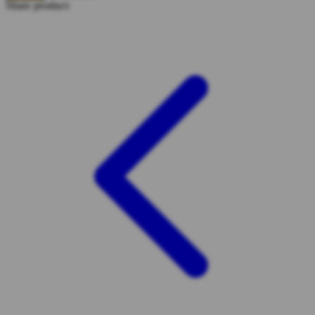
Share product:
Squishmallows
Starbooks
Stick-O
Stokke
Sudocrem
Sumimo
Sunnylife
Sun-Staches
Swimava
T
Tommee Tippee
Trunki
Tutti Bambini