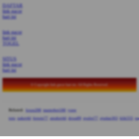
hari ini
link gacor
hari ini
TOGEL
SITUS
link gacor
hari ini
© Copyright link gacor hari ini. All Rights Reserved.
Related:
lexus288
masterbet188
yong
toto
paket4d
forwin77
areabet4d
dewa89
goslot77
ajudan303
klik555
n