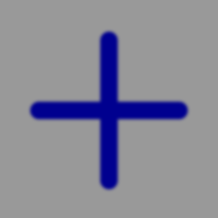
X
Xootz
Y
Yamatoya
Z
Zaxy
Zoggs
0-9
4Moms
59S