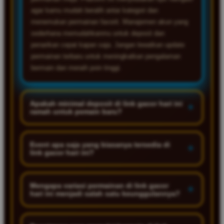
agar kamu mudah beralih antar kategori dan
menemukan permainan favorit. Manajemen akun yang
sederhana memudahkanmu untuk deposit dan
penarikan cepat kapan saja. Jangan lewatkan update
permainan terbaru untuk meningkatkan pengalaman
bermain dan meraih poin tinggi.
Apakah minimal deposit di link gacor hari ini
+
ramah untuk pemain baru?
Setelah daftar akun, Anda bisa menggunakan tips untuk
bernavigasi antara berbagai macam permainan kasino,
Event apa saja yang biasanya tersedia di
+
link gacor hari ini?
mulai dari slot hingga meja, selain itu, platform ini
menawarkan strategi untuk bingo dan taruhan olahraga.
Platform ini menyediakan berbagai macam permainan
Misalnya, Anda bisa menganalisis peringkat permainan
kasino online, termasuk slot digital, bingo, dan berbagai
Mengapa variasi permainan di link gacor
sebelum melakukan taruhan atau memilih slot dengan
+
hari ini menjadi salah satu keunggulannya?
macam game meja. Selain itu, Anda juga dapat
poin tinggi untuk meningkatkan peluang kemenangan.
menemukan taruhan olahraga di mana Anda bisa
Platform ini juga menyediakan informasi tentang cara
Setelah kamu mendaftar sebagai anggota, platform ini
bertaruh pada pertandingan favorit Anda dari seluruh
mengakses kategori baru atau update permainan
menawarkan berbagai tips dan strategi untuk