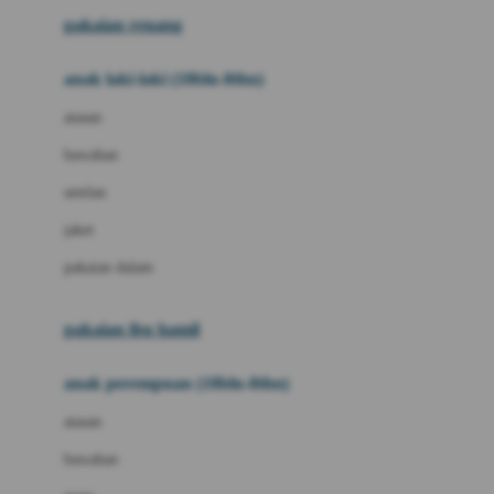
Buggygear
pakaian renang
Bumkins
anak laki-laki (18bln-8thn)
C
atasan
Cetaphil
bawahan
Chicco
setelan
Childlife
jaket
Clevamama
pakaian dalam
Cocolatte
Cottonseeds
pakaian ibu hamil
Cozy N Safe
anak perempuan (18bln-8thn)
Crane
atasan
Cybex
bawahan
D