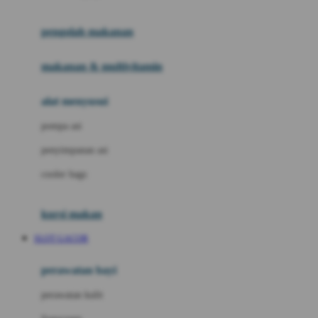
Joie
pengolah makanan
Joolz
Jujube
makanan & multivitamin
K
alat menyusui
Kiddycuts
pompa asi
Kumon
penyimpanan asi
L
cooler bags
Leapfrog
kursi makan
Leclerc
SLOT GACOR
Lee Vierra
Lillebaby
perawatan bayi
Little Bird Told Me
perawatan kulit
Little Miss Janis