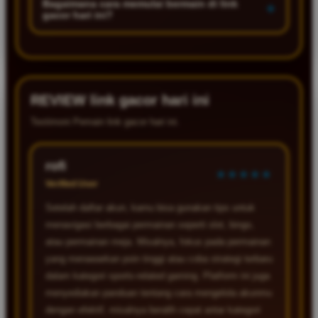
Bagaimana cara memulai bermain di link
dunia. Ketika mendaftar, Anda akan menjadi anggota
+
terbaru. User bisa menggunakan tips untuk beralih
gacor hari ini?
meningkatkan pengalaman bermainmu. Misalnya, kamu
platform dengan akses ke fitur-fitur seperti permainan
cepat di antara casino games atau aktivitas olahraga,
bisa memilih permainan casino yang memiliki poin
gratis dan promosi menarik. Untuk memaksimalkan
Setelah mendaftar sebagai member baru, Anda dapat
dengan panduan langkah-langkah yang aman dan jelas.
tinggi atau mencari permainan bingo dengan peringkat
pengalaman Anda, Anda dapat mempelajari tips dan
menikmati berbagai macam permainan online seperti
Dengan platform ini, Anda punya akses ke sepuluh tips
teratas. Bagi penggemar olahraga, tersedia panduan
strategi untuk memilih permainan yang sesuai dengan
kasino, digital slots, bingo, dan taruhan olahraga.
untuk mengatur akun anda seperti deposit dan
tentang cara menganalisis pertandingan dan membuat
preferensi Anda, mengatur akun Anda dengan mudah,
Misalnya, Anda dapat mencoba mesin slot gratis atau
penarikan yang lebih cepat, serta tips untuk
taruhan yang lebih strategis. Selain itu, kamu bisa
REVIEW link gacor hari ini
atau bahkan melacak poin dan aktivitas Anda secara
mengikuti strategi bermain bingo untuk meningkatkan
memaksimalkan pengalaman bermain.
mempelajari sepuluh cara untuk mengelola akunmu
online.
Testimoni Pemain link gacor hari ini.
peluang menang. Platform ini juga menyediakan tips
secara efektif, seperti cepat beralih antara kategori
untuk menavigasi antar kategori permainan dengan
permainan kasino dan olahraga atau memanfaatkan
cepat, dan memaksimalkan pengalaman bermain di
fitur untuk pelacakan aktivitas harianmu. Platform ini
dina
perangkat mobile maupun desktop, termasuk informasi
★★★★★
juga menyediakan tips untuk deposit dan penarikan
Verified User
tentang mengelola akun dan memeriksa pembaruan
yang cepat, serta update tentang permainan terbaru
terbaru. Selain itu, platform ini pun menawarkan tips-
Setelah mendaftar sebagai anggota, para pengguna
agar kamu selalu dapat mencoba pengalaman baru.
tips untuk transaksi deposit dan penarikan yang lebih
dapat memanfaatkan berbagai tips untuk menavigasi
Dengan fitur-fitur user-friendly dan panduan-panduan
cepat dan aman. Dengan memahami berbagai fitur dan
beragam permainan yang tersedia, contohnya memilih
praktis ini, platform memudahkanmu untuk menjelajahi
tips yang disediakan, Anda dapat menjelajahi beragam
berbagai macam permainan, mulai dari slot hingga
permainan kasino dengan poin bonus tinggi atau
pilihan permainan dan merasakan platform ini secara
game kartu secara aman dan menyenangkan.
mengkaji peringkat permainan dalam kategori olahraga
penuh.
untuk membuat keputusan yang lebih tepat. Selain itu,
platform ini menyediakan strategi penggunaan yang