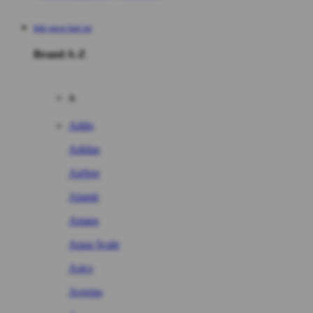
link gacor hari ini
Brand A-Z
A
Addo
Adidas
Airfree
Alamii
Amara
Aqua Scale
Asics
Aveeno