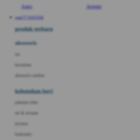
Asics
Aveeno
cuan777 DAFTAR
produk terbaru
aksesoris
tas
kacamata
aksesoris rambut
kebutuhan bayi
pakaian tidur
set & terusan
piyama
bodysuits