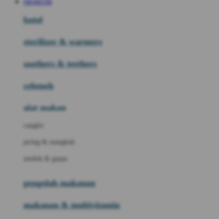
SBOBET88
botol
sterilizer & warmers
soothers & teethers
celemek
alat makan
cangkir
piring & mangkuk
sendok & garpu
pengolah makanan
makanan & multivitamin