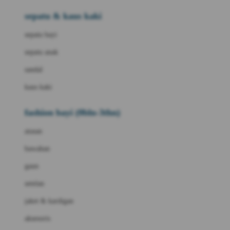
sepatu & kaus kaki
sepatu bayi
sepatu anak
sandal
kaus kaki
fashion bayi (0bln-3thn)
atasan
bawahan
gaun
setelan
jaket & kardigan
aksesoris