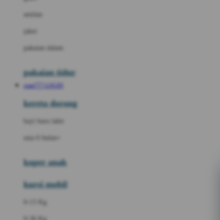
setelan
jaket
pakaian dalam
pakaian tidur
cuan777 LOGIN
kereta dorong
bayi baru lahir
usia 6 bulan+
koper anak
kursi mobil
0-13 Kg
0-36 Kg