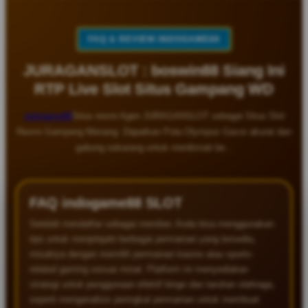
FAQ & REVIEW INDOGAME88
JURAGANSLOT : boswin88 Siang Ini
RTP Live Slot Situs Gampang WD
indogame88
Situs resmi Agen JURAGANSLOT sebagai Situs Slot
Resmi Gampang Menang. Dapatkan Pola Olympus Gacor akurat dan
gabung sekarang untuk menikmati be...
FAQ indogame88 SLOT
Setelah mendaftar sebagai member, Anda bisa menggunakan
tips untuk menjelajahi berbagai permainan yang tersedia,
misalnya dengan memilih permainan kasino atau sports-
related gaming sesuai minat. Platform ini menyediakan
strategi untuk penggunaan efektif bingo dan taruhan olahraga,
seperti menganalisis peringkat permainan untuk membuat