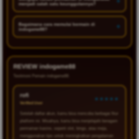
+
menjadi salah satu keunggulannya?
berbagai macam permainan seperti slot digital, bingo,
tepat dalam kategori olahraga. Platform ini juga
serta permainan meja tersedia dalam platform ini.
menyediakan tips untuk menggunakan fitur-fiturnya
Mendaftar menjadi anggota platform ini sangatlah gratis
Misalnya, pilihlah permainan yang menawarkan poin
secara efektif, seperti cara beralih cepat antar kategori
dan memungkinkan kamu mengakses berbagai macam
Bagaimana cara memulai bermain di
tinggi untuk meningkatkan pengalaman bermain slotmu.
+
permainan kasino dan aktivitas terkait olahraga, serta
indogame88?
permainan seru seperti digital slots, bingo, table games,
Selain itu, platform ini menyediakan strategi yang
panduan tentang mengelola akun dengan aman,
dan olahraga. Misalnya kamu bisa memilih untuk
efektif untuk penggunaan bingo dan taruhan olahraga,
Setelah mendaftar, anda dapat memanfaatkan beragam
termasuk deposit dan penarikan. Untuk pengalaman
memainkan game meja atau mencoba tantangan bingo,
seperti menganalisis peringkat permainan untuk
tips untuk menjelajahi berbagai permainan seperti slot,
bermain yang lebih mendalam, kamu dapat memeriksa
selain itu kamu juga bisa mengikuti perkembangan
membuat keputusan daha smart. Kamu dapat dengan
bingo, maupun game meja. Misalnya, coba pilih
pembaruan permainan terbaru atau mengikuti tips
dunia olahraga melalui fitur taruhan olahraga yang
mudah mengakses informasi tentang cara mengelola
permainan yang menawarkan poin tinggi atau pelajari
praktis untuk meningkatkan kecepatan transaksi.
tersedia. Untuk membantu memaksimalkan
REVIEW indogame88
akunmu secara optimal, misalnya beralih cepat antara
strategi efektif dalam mengakses taruhan olahraga.
Dengan tips-tips ini, kamu dapat menjelajahi beragam
pengalaman bermain kamu, platform ini menyediakan
kategori kasino dan aktivitas olahraga, lengkap dengan
Testimoni Pemain indogame88.
Platform ini menyediakan informasi terkini dan panduan
permainan seperti slot free, bingo dan taruhan olahraga,
tips dan strategi berguna, seperti menganalisis
panduan penggunaan yang aman dan cepat. Platform
praktis mengenai cara beralih antara kategori
sambil menikmati platform yang dirancang untuk
peringkat permainan dalam kategori olahraga untuk
ini juga memberikan tips untuk aplikasi game mobile-
permainan, misalnya, dari casino ke aktivitas olahraga,
memberikan pengalaman pengguna yang ramah dan
mengambil keputusan yang lebih tepat. Platform ini
nya, dengan fokus pada navigasi cepat di berbagai
dina
dengan fokus pada keamanan dan kemudahan
menyenangkan.
juga menawarkan panduan tentang cara mengelola
kategori permainan bagi penggunanya. Selamat
penggunaan. Pelajari sepuluh tips untuk mengatur akun
Verified User
akun dengan mudah dan aman, kamu dapat beralih
mencoba!
anda, seperti mengelola deposit dan penarikan. Anda
dengan cepat antara berbagai macam permainan dan
juga bisa mengikuti panduan platform untuk
aktivitas dengan informasi update terbaru tersedia.
mengoptimalkan pengalaman bermain melalui fitur-fitur
Secara keseluruhan, platform ini dirancang agar user
seperti mengecek pembaruan pertandingan atau
bisa menikmati berbagai permainan digital dengan