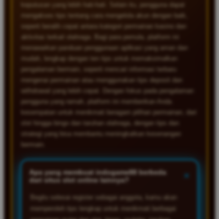
keputusan yang lebih hati-hati. Selain itu, pengguna dapat
mengakses tips tentang cara mengelola akun dengan baik,
seperti beralih cepat antara kategori permainan kasino dan
aktivitas terkait olahraga. Bagi para pemula, platform ini
menawarkan panduan penggunaan aplikasi yang aman dan
mudah, lengkap dengan ten tips untuk memaksimalkan
pengalaman bermain, seperti mencari informasi terbaru
mengenai permainan atau menggunakan tips deposit dan
withdrawal yang lebih cepat. Dengan fokus pada pengalaman
pengguna yang ramah, platform ini memberikan Anda
kesempatan untuk menikmati beragam pilihan permainan, dari
slot hingga bingo dan taruhan olahraga, dengan tips dan
strategi yang bisa membantu meningkatkan kesenangan
bermain.
Apa yang membuat indogame88 berbeda
+
dari situs slot online lainnya?
Begitu selesai register sebagai anggota, kamu akan
memperoleh tips lengkap untuk menikmati berbagai