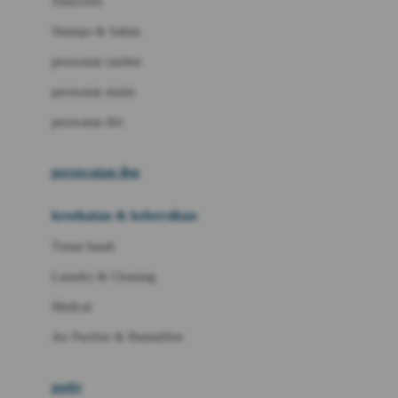
Sunscreen
London Taxi
Shampo & Sabun
Love To Dream
perawatan rambut
perawatan mulut
M
perawatan diri
Magformers
Mama's Choice
perawatan ibu
Mamas&Papas
kesehatan & kebersihan
Mamaway
Tissue basah
Maxi Cosi
Laundry & Cleaning
Megabloks
Medical
Micro
Air Purifier & Humidifier
MiDeer
Mimi & Lula
potty