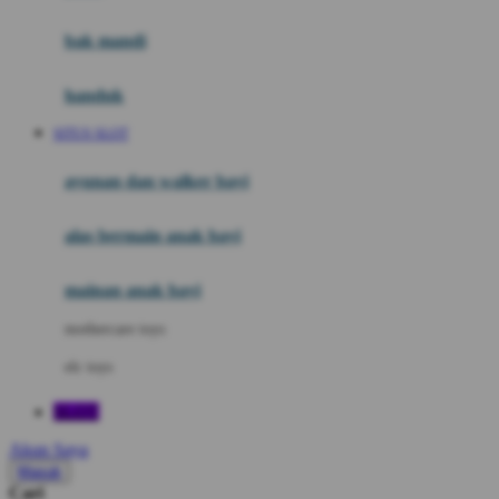
Mini Monkey
Moby
bak mandi
Momami
handuk
Mothercare
SITUS SLOT
Mustela
ayunan dan walker bayi
My Buddy Tag
My K
alas bermain anak bayi
N
mainan anak bayi
Naif
mothercare toys
Nike
elc toys
Nordic Natural
SLOT
Nuby
Akun Saya
Nuna
Masuk
Cari