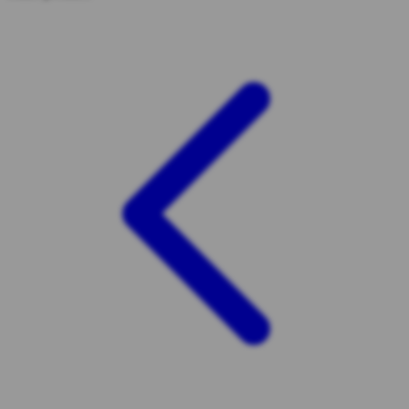
Squishmallows
Starbooks
Stick-O
Stokke
Sudocrem
Sumimo
Sunnylife
Sun-Staches
Swimava
T
Tommee Tippee
Trunki
Tutti Bambini