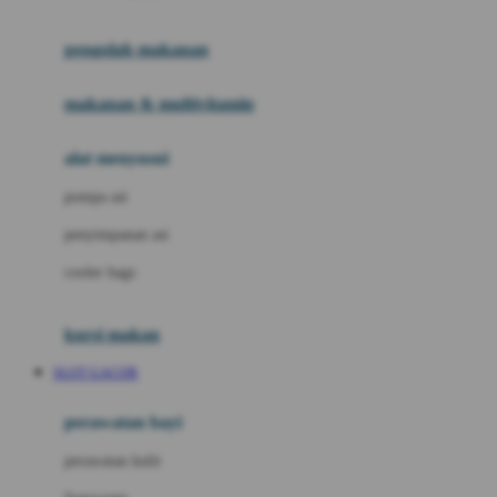
Joie
pengolah makanan
Joolz
Jujube
makanan & multivitamin
K
alat menyusui
Kiddycuts
pompa asi
Kumon
penyimpanan asi
L
cooler bags
Leapfrog
kursi makan
Leclerc
SLOT GACOR
Lee Vierra
Lillebaby
perawatan bayi
Little Bird Told Me
perawatan kulit
Little Miss Janis