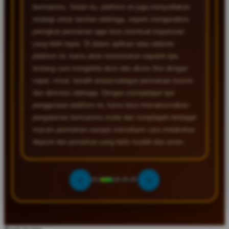
memanfaatkan strategi manajemen poin yang efektif.
praktis dan menyenangkan.
‹
›