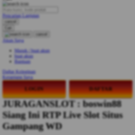
O
Pencarian Lanjutan
Oh Ma Grain
cancel
Okiedog
Cari
cancel
P
Akun Saya
Masuk / buat akun
Peachy
buat akun
Phil & Ted's
Bantuan
Philips Avent
Daftar Keinginan
Keranjang Saya
Pigeon
LOGIN
DAFTAR
Playgro
JURAGANSLOT : boswin88
Poled Global
Siang Ini RTP Live Slot Situs
Ponycycle
Puma
Gampang WD
Pureats