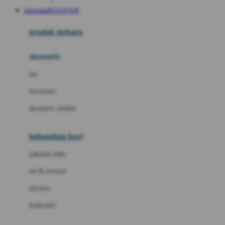
Awan
indogame88 DAFTAR
Azetabio
produk terbaru
B
aksesoris
Baabaasheepz
tas
Babiators
kacamata
Baby Dove
aksesoris rambut
Baby Jogger
Baby Rovega
kebutuhan bayi
Babybee
pakaian tidur
Banana Boat
set & terusan
Banz
piyama
Barbie
bodysuits
Beaba