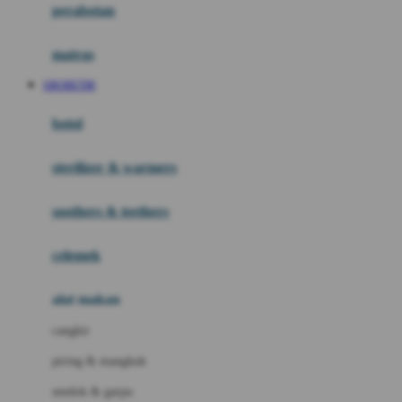
perabotan
Happy Tummy
Hauck
matras
Havaianas
SBOBET88
Hegen
botol
Hot Wheels
sterilizer & warmers
Hybrid
soothers & teethers
I
Inlacta DHA
celemek
Interlac
alat makan
Ivenet
cangkir
J
piring & mangkuk
Jack N Jill
sendok & garpu