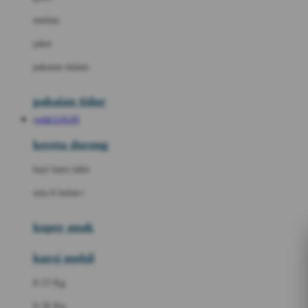
setelan
jaket
pakaian dalam
pakaian tidur
yoi4d LOGIN
kereta dorong
bayi baru lahir
usia 6 bulan+
koper anak
kursi mobil
0-13 Kg
0-36 Kg