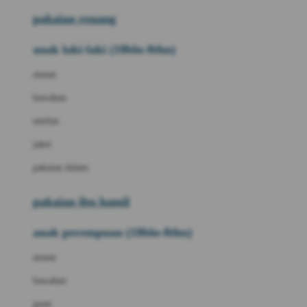
pakaian renang
anak laki-laki (18bln-8thn)
atasan
bawahan
setelan
jaket
pakaian dalam
pakaian ibu hamil
anak perempuan (18bln-8thn)
atasan
bawahan
gaun