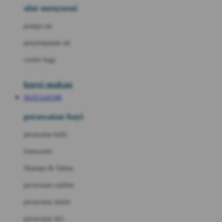
alat menyusui
pompa asi
penyimpanan asi
cooler bags
kursi makan
SLOT GACOR
perawatan bayi
perawatan kulit
Sunscreen
Shampo & Sabun
perawatan rambut
perawatan mulut
perawatan diri