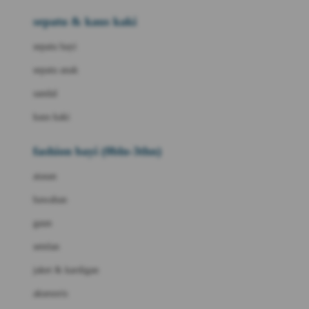
sepatu & kaus kaki
sepatu bayi
sepatu anak
sandal
kaus kaki
fashion bayi (0bln-3thn)
atasan
bawahan
gaun
setelan
jaket & kardigan
aksesoris