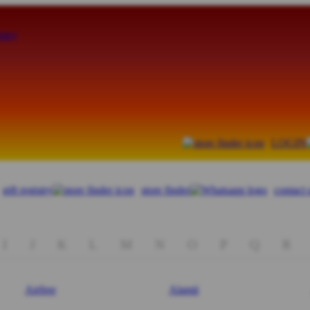
istry
LOGIN
gift registry
store finder
contact 
I
J
K
L
M
N
O
P
Q
R
Airfree
Alamii