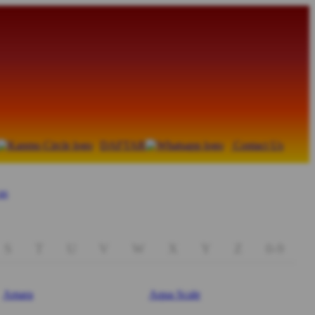
DAFTAR
Contact Us
us
S
T
U
V
W
X
Y
Z
0-9
Amara
Aqua Scale