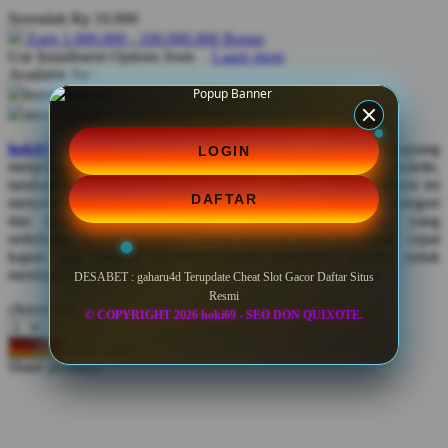
Serendah
Rp 10.000
Q
Earn
1.000.000
-
100.000.000
Bonus
Use Installment Options from
.
Laarn more
QV Baby
Available for :
home delivery
store pickup
R
hoki69
Setelah register sebagai anggota, kamu bisa langsung
LOGIN
Real Shades
menjelajahi berbagai permainan mulai dari slot, bingo, roulette,
taruhan olahraga, kasino live, hingga permainan meja. Platform ini
Red Castle
DAFTAR
menyediakan tips navigasi agar kamu mudah beralih antar kategori
dan menemukan permainan favorit. Manajemen akun yang
Ribbon Madness
sederhana memudahkanmu untuk deposit dan penarikan cepat
kapan saja. Jangan lewatkan update permainan terbaru untuk
S
meningkatkan pengalaman bermain dan meraih poin tinggi.
DESABET : gaharu4d Terupdate Cheat Slot Gacor Daftar Situs
Resmi
Sebamed
choose qty
© COPYRIGHT 2026 hoki69 - SEO DON QUIXOTE.
Silver Cross
DAFTAR
LOGIN
Share product:
Simply Idea
Skip Hop
Spectra