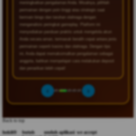
permainan kasino atau taruhan olahraga yang sesuai,
pengalaman Anda semakin lancar
kemudian manfaatkan tips untuk beralih cepat antara
kategori permainan seperti slot, bingo, dan permainan
meja sesuai keinginan Anda. Selain itu, platform ini
menyediakan tips tentang cara menggunakan poin
dengan efektif dan melakukan deposit serta penarikan
secara cepat dan aman. Untuk memastikan
pengalaman terbaik, pelajari juga sepuluh cara untuk
mengelola akun, termasuk bagaimana membandingkan
peringkat permainan dan mengikuti pembaruan terbaru.
Dengan tips dan strategi yang tersedia, Anda dapat
menjelajahi platform ini dengan mudah dan nikmati
beragam pilihan game yang ditawarkan.
‹
›