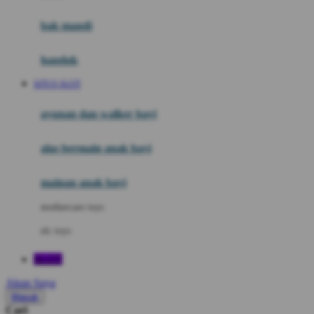
Mini Monkey
Moby
bak mandi
Momami
handuk
Mothercare
SITUS SLOT
Mustela
ayunan dan walker bayi
My Buddy Tag
My K
alas bermain anak bayi
N
mainan anak bayi
Naif
mothercare toys
Nike
elc toys
Nordic Natural
SLOT
Nuby
Akun Saya
Nuna
Masuk
Cari