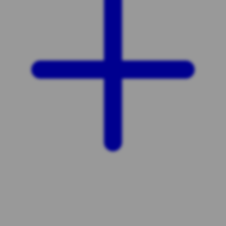
X
Xootz
Y
Yamatoya
Z
Zaxy
Zoggs
0-9
4Moms
59S