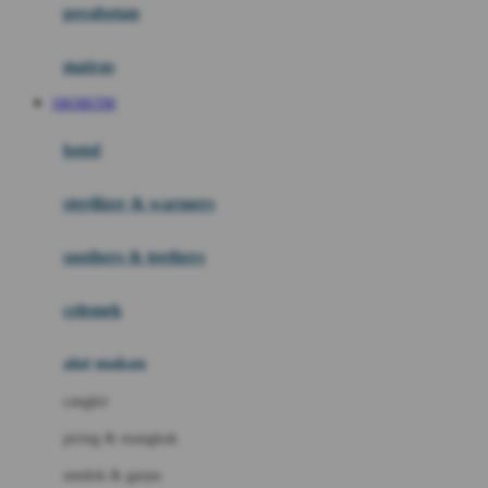
perabotan
Happy Tummy
Hauck
matras
Havaianas
SBOBET88
Hegen
botol
Hot Wheels
sterilizer & warmers
Hybrid
soothers & teethers
I
Inlacta DHA
celemek
Interlac
alat makan
Ivenet
cangkir
J
piring & mangkuk
Jack N Jill
sendok & garpu