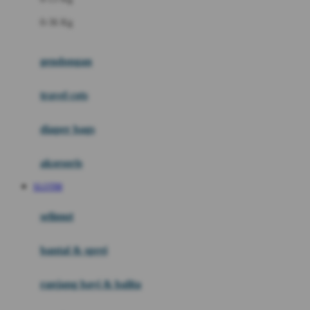
Felt So Sweet
0-36 Kg
Fisher Price
Flipper
gendongan
Friends Of Sally
travel cots
G
diaper bags
Gb
Geko
aksesoris
Graco
SLOT88
Gund
selimut
H
bantal & sprei
Habbie
Haenim
ranjang bayi & balita
Happy Horse