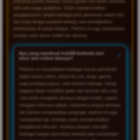
switching quickly between casino games and sports activities,
with safe usage guidelines. Untuk memaksimalkan
pengalamanmu, jelajahi berbagai jenis permainan seperti slot
dan bingo dengan panduan tentang cara meningkatkan
keberhasilan di setiap kategori. Platform ini juga menawarkan
strategi untuk akses mobile dan desktop.
Apa yang membuat hoki69 berbeda dari
+
situs slot online lainnya?
Platform ini menyediakan berbagai macam permainan
digital secara online, antara lain slot, bingo, games
meja (misalnya poker), serta taruhan olahraga. Setiap
anggota dapat mendaftar gratis dan mencari tahu cara-
cara untuk mengelola akunnya dengan mudah, seperti
mengatur informasi pribadi, memeriksa riwayat aktivitas
dan bahkan menjadwalkan pengingat. platform ini juga
menawarkan tips strategis untuk memaksimalkan
pengalaman bermain, misalnya dengan mencoba
berbagai kategori permainan berbeda atau mempelajari