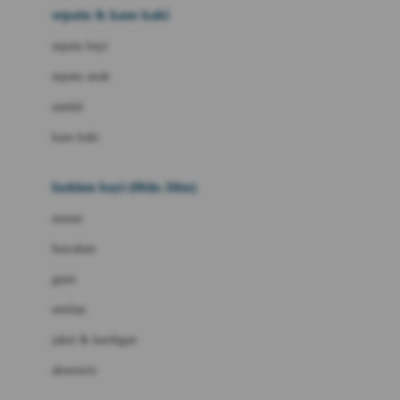
Beauty Barn
sepatu & kaus kaki
Bio Oil
sepatu bayi
Biolane
sepatu anak
Bite Fighters
sandal
Bizzi Growin
kaus kaki
Blackmores
fashion bayi (0bln-3thn)
Blooming Marvellous
atasan
Bonnels
bawahan
Bravado
gaun
Bruder
setelan
Brush Baby
jaket & kardigan
Buds Organics
aksesoris
Bugaboo