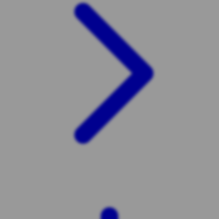
Twistshake
TY Toys
U
V
Veja
Vitaflow
Vtech
W
Waterland
Wellness