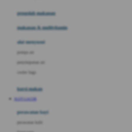
Joie
pengolah makanan
Joolz
Jujube
makanan & multivitamin
K
alat menyusui
Kiddycuts
pompa asi
Kumon
penyimpanan asi
L
cooler bags
Leapfrog
kursi makan
Leclerc
SLOT GACOR
Lee Vierra
Lillebaby
perawatan bayi
Little Bird Told Me
perawatan kulit
Little Miss Janis