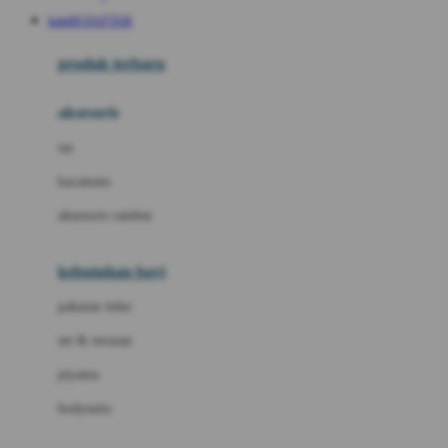
Awan
hoki69 DAFTAR
Azetabio
produk terbaru
B
aksesoris
Baabaasheepz
tas
Babiators
kacamata
Baby Dove
aksesoris rambut
Baby Jogger
Baby Rovega
kebutuhan bayi
Babybee
pakaian tidur
Banana Boat
set & terusan
Banz
piyama
Barbie
bodysuits
Beaba