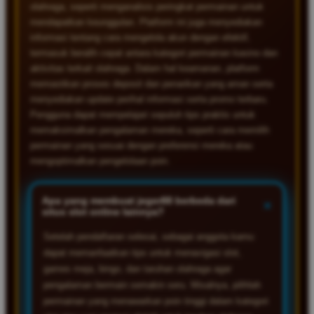
olahraga, seperti menganalisis peringkat permainan untuk
mendapatkan keunggulan. Platform ini juga menyediakan
informasi tentang cara mengelola akun dengan efektif,
termasuk beralih cepat antara kategori permainan kasino dan
aktivitas terkait olahraga. Dalam hal keamanan, platform
memastikan proses deposit dan penarikan yang aman serta
menyediakan update perihal informasi serta promo terbaru.
Pengguna dapat mempelajari sepuluh tips praktis untuk
memaksimalkan pengalaman mereka, seperti cara memilih
permainan yang sesuai dengan preferensi mereka atau
mengoptimalkan pengelolaan poin.
Apa yang membuat jeger88 berbeda dari
+
situs slot online lainnya?
Setelah pendaftaran selesai, sebagai anggota kamu
dapat memanfaatkan tips untuk menavigasi slot,
games meja, bingo, dan taruhan olahraga agar
pengalaman bermain semakin seru. Misalnya, pilihlah
permainan yang menawarkan poin tinggi dalam kategori