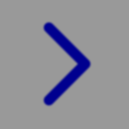
Twistshake
TY Toys
U
V
Veja
Vitaflow
Vtech
W
Waterland
Wellness