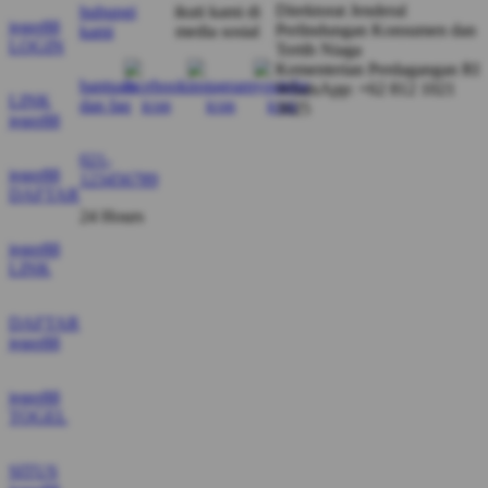
Back to top
jeger88
butuh
unduh aplikasi
we accept
bantuan?
jeger88
hubungi
kami
jeger88
SLOT
Direktorat Jenderal
hubungi
ikuti kami di
jeger88
Perlindungan Konsumen dan
kami
media sosial
LOGIN
Tertib Niaga
Kementerian Perdagangan RI
bantuan
WhatsApp: +62 812 1021
LINK
dan faq
3625
jeger88
021-
jeger88
123456789
DAFTAR
24 Hours
jeger88
LINK
DAFTAR