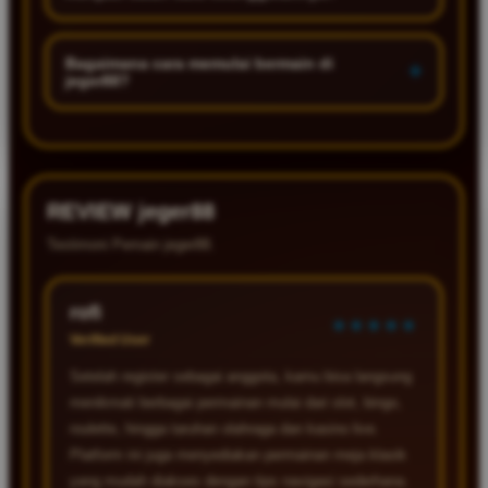
membuat keputusan lebih baik dalam taruhan olahraga.
permainan kasino dengan poin tinggi atau strategi untuk
Selain itu, platform ini memudahkan akses ke berbagai
Setelah mendaftar sebagai anggota, kamu bisa
taruhan olahraga berdasarkan peringkat game. Selain
kategori permainan. Pengguna dapat dengan mudah
menggunakan tips untuk menavigasi berbagai
Bagaimana cara memulai bermain di
itu, platform ini menawarkan panduan tentang
+
beralih antara kasino dan aktivitas olahraga, bahkan
jeger88?
permainan seperti slot dan permainan meja, misalnya
bagaimana mengelola akun dengan mudah, seperti
memeriksa pembaruan permainan terbaru. Untuk
dengan memilih permainan yang menawarkan poin
beralih cepat di antara kategori permainan, dan tips
Setelah mendaftar, kamu bisa menggunakan tips untuk
mengelola akun, tersedia tips seperti cara deposit dan
tinggi secara gratis atau mengikuti update terbaru untuk
untuk aktivitas deposit dan penarikan yang lebih cepat.
menavigasi berbagai permainan kasino seperti slot dan
penarikan yang cepat serta panduan keamanan agar
menemukan promo menarik. Platform ini juga
Untuk pengalaman terbaik, pengguna bisa referensi
meja untuk meningkatkan pengalamanmu. Misalnya,
prosesnya aman.
menyediakan strategi untuk penggunaan efektif bingo
sepuluh cara untuk meningkatkan penggunaan platform.
memilih permainan yang menawarkan poin tinggi atau
dan taruhan olahraga, seperti menganalisis ranking
REVIEW jeger88
Misal nya dengan mengikuti tips untuk mencari
mencoba strategi penggunaan bingo dan taruhan
permainan untuk membuat keputusan yang lebih hati-
pembaruan terbaru dalam game atau menjelajahi
Testimoni Pemain jeger88.
olahraga secara efektif, seperti menganalisis peringkat
hati atau mengelola akun dengan cepat, misalnya
berbagai jenis permainan seperti bingo, slot online, dan
permainan untuk membuat keputusan yang lebih hati-
dengan beralih antara kategori kasino dan sports .
meja dengan panduan khusus.
hati. Selain itu, kamu juga dapat dengan mudah
Selain itu, kamu dapat mempelajari sepuluh tips untuk
dina
mengakses sepuluh tips untuk mengelola akun, seperti
meningkatkan pengalaman bermain, misal mencari tahu
mengubah antara kategori permainan kasino dan
Verified User
cara memaksimalkan poin atau update fitur terbaru.
aktivitas terkait olahraga, dengan panduan penggunaan
Pengguna juga bisa melihat informasi mengenai
yang aman untuk memastikan pengalaman yang
permainan baru tersedia di dalam platform dan langsung
nyaman. Platform ini juga menyediakan pilihan menu
mencoba aplikasi mobile untuk merasakan sensasi
untuk update terbaru serta tips untuk deposit dan
bermain secara online yang cepat dan aman.
penarikan yang lebih cepat.