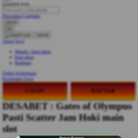
O
Pencarian Lanjutan
Oh Ma Grain
cancel
Okiedog
Cari
cancel
P
Akun Saya
Masuk / buat akun
Peachy
buat akun
Phil & Ted's
Bantuan
Philips Avent
Daftar Keinginan
Keranjang Saya
Pigeon
LOGIN
DAFTAR
Playgro
DESABET : Gates of Olympus
Poled Global
Pasti Scatter Jam Hoki main
Ponycycle
Puma
slot
Pureats