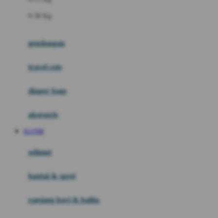
Felt So Sweet
0-36 Kg
Fisher Price
Flipper
gendongan
Friends Of Sally
travel cots
G
diaper bags
Gb
Geko
aksesoris
Graco
SLOT88
Gund
selimut
H
bantal & sprei
Habbie
Haenim
ranjang bayi & balita
Happy Horse