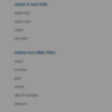
Beauty Barn
sepatu & kaus kaki
Bio Oil
sepatu bayi
Biolane
sepatu anak
Bite Fighters
sandal
Bizzi Growin
kaus kaki
Blackmores
fashion bayi (0bln-3thn)
Blooming Marvellous
atasan
Bonnels
bawahan
Bravado
gaun
Bruder
setelan
Brush Baby
jaket & kardigan
Buds Organics
aksesoris
Bugaboo