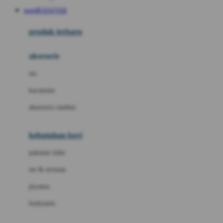
Awan
jeger88 DAFTAR
Azetabio
produk terbaru
B
aksesoris
Baabaasheepz
tas
Babiators
kacamata
Baby Dove
aksesoris rambut
Baby Jogger
Baby Rovega
kebutuhan bayi
Babybee
pakaian tidur
Banana Boat
set & terusan
Banz
piyama
Barbie
bodysuits
Beaba