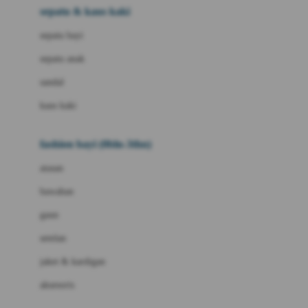
Beauty Barn
sepatu & kaus kaki
Bio Oil
sepatu bayi
Biolane
sepatu anak
Bite Fighters
sandal
Bizzi Growin
kaus kaki
Blackmores
fashion bayi (0bln-3thn)
Blooming Marvellous
atasan
Bonnels
bawahan
Bravado
gaun
Bruder
setelan
Brush Baby
jaket & kardigan
Buds Organics
aksesoris
Bugaboo