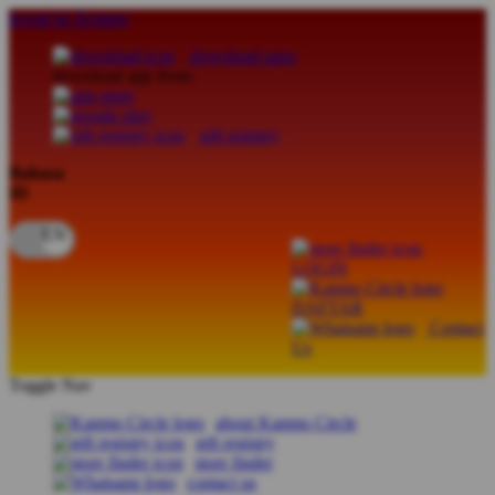
lewati ke Konten
download apps
download app from:
gift registry
Bahasa
ID
LOGIN
DAFTAR
Contact
Us
Toggle Nav
about Kanmo Circle
gift registry
store finder
contact us