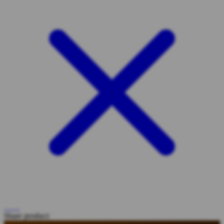
Share product: