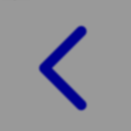
Squishmallows
Starbooks
Stick-O
Stokke
Sudocrem
Sumimo
Sunnylife
Sun-Staches
Swimava
T
Tommee Tippee
Trunki
Tutti Bambini