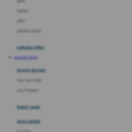
gaun
Dae Organics
setelan
Docare
jaket
Doona
pakaian dalam
Down To Earth
Drew
pakaian tidur
Dr. Brown's
mpo228 LOGIN
E
kereta dorong
ELC
bayi baru lahir
Ergobaby
usia 6 bulan+
Expert Care
koper anak
Ezyroller
kursi mobil
F
0-13 Kg