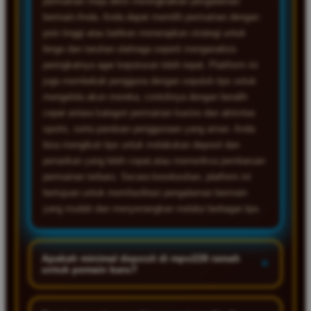
permainan meja demi meningkatkan pengalaman
bermain Anda. Anda dapat memilih permainan dengan
poin tinggi atau bahkan menerapkan strategi untuk
bingo dan taruhan olahraga seperti menganalisis
peringkatnya agar keputusan lebih tepat. Plattform ini
juga membekali pengguna dengan sepuluh tips untuk
mengelola akun mereka, contohnya dengan beralih
cepat antara kategori permainan kasino dan aktivitas
sports, serta panduan penggunaan yang aman. Anda
bisa mengikuti tips untuk melakukan deposit dan
penarikan yang lebih cepat,atau memeriksa pembaruan
permainan terbaru. Secara keseluruhan, platform ini
bertujuan untuk memfasilitasi pengalaman bermain
yang mudah dan menyenangkan melalui berbagai tips.
Apakah minimal deposit di mpo228 ramah
+
untuk pemain baru?
Setelah mendaftar, pengguna bisa menggunakan tips
untuk menavigasi berbagai pilihan seperti slot,