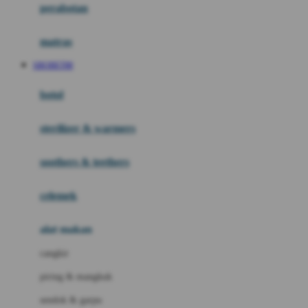
perabotan
Happy Tummy
Hauck
matras
Havaianas
SBOBET88
Hegen
botol
Hot Wheels
sterilizer & warmers
Hybrid
soothers & teethers
I
Inlacta DHA
celemek
Interlac
alat makan
Ivenet
cangkir
J
piring & mangkuk
Jack N Jill
sendok & garpu