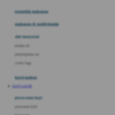
Joie
pengolah makanan
Joolz
Jujube
makanan & multivitamin
K
alat menyusui
Kiddycuts
pompa asi
Kumon
penyimpanan asi
L
cooler bags
Leapfrog
kursi makan
Leclerc
SLOT GACOR
Lee Vierra
Lillebaby
perawatan bayi
Little Bird Told Me
perawatan kulit
Little Miss Janis