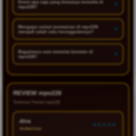
Event apa saja yang biasanya tersedia di
+
mpo228?
permainan meja, bingo, atau sports. Misalnya, carilah
permainan dengan poin tinggi untuk meningkatkan
Setelah register sebagai anggota, langsung nikmati
peluang. Platform ini juga memberikan strategi untuk
berbagai kategori permainan seru mulai dari slot, bingo,
Mengapa variasi permainan di mpo228
penggunaan efektif dalam bermain bingo dan taruhan
+
menjadi salah satu keunggulannya?
roulette, taruhan olahraga, kasino live, hingga
olahraga, seperti menganalisis peringkat permainan
permainan meja. Platform dilengkapi tips navigasi
agar keputusan lebih hati-hati. Pengguna bisa dengan
Setelah mendaftar sebagai anggota, Anda dapat
mudah agar kamu bebas beralih antar kategori tanpa
mudah mengakses tips untuk mengelola akun,
mengoptimalkan pengalaman dengan memanfaatkan
Bagaimana cara memulai bermain di
ribet. Manajemen akun yang praktis juga memudahkan
+
misalnya beralih cepat antar kategori permainan kasino
mpo228?
tips dan strategi yang tersedia di platform. Misalnya,
proses deposit dan penarikan cepat kapan saja. Selalu
atau aktivitas olahraga. Selain itu, platform ini
beralih antara kategori permainan kasino seperti slot
periksa update permainan terbaru untuk raih poin tinggi
Setelah register sebagai anggota, pengguna bisa
menyediakan update terbaru dan tip untuk deposit dan
atau meja dengan mudah, atau mencoba strategi untuk
dan keseruan maksimal setiap hari.
memanfaatkan berbagai tips dan strategi untuk
penarikan yang lebih cepat untuk pengalaman
bingo dan taruhan olahraga - misalnya, menganalisis
menjelajahi beragam permainan yang tersedia.
pengguna yang optimal. Dengan menggunakan tips dan
peringkat permainan untuk membuat keputusan yang
Misalnya, pengguna dapat memilih permainan dengan
strategi, pemain dapat menjelajahi berbagai permainan
lebih akurat. Platform ini juga menyediakan sepuluh tips
REVIEW mpo228
poin tinggi untuk meningkatkan peluang kemenangan di
dan memaksimalkan pengalaman mereka di platform
praktis untuk pengelolaan akun, seperti beralih cepat
Testimoni Pemain mpo228.
slots. Selain itu, platform ini menyediakan panduan
ini.
antara aktivitas casino dan olahraga, serta panduan
tentang cara menganalisis peringkat permainan
penggunaan yang aman. Pengguna dapat mengakses
olahraga untuk membuat keputusan lebih cermat saat
pembaruan terbaru dalam permainan atau mempelajari
dina
bertaruh. Pengguna juga bisa mempelajari sepuluh tips
★★★★★
tips tentang deposit dan penarikan yang lebih cepat.
Verified User
untuk mengelola akun secara efektif, seperti beralih
Berkat tips dan panduan yang diberikan, menjelajahi