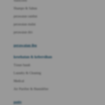
Sunscreen
London Taxi
Shampo & Sabun
Love To Dream
perawatan rambut
perawatan mulut
M
perawatan diri
Magformers
Mama's Choice
perawatan ibu
Mamas&Papas
kesehatan & kebersihan
Mamaway
Tissue basah
Maxi Cosi
Laundry & Cleaning
Megabloks
Medical
Micro
Air Purifier & Humidifier
MiDeer
Mimi & Lula
potty