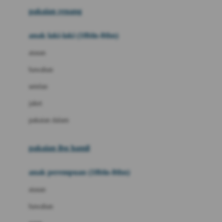
Buggygear
pakaian renang
Bumkins
anak laki-laki (18bln-8thn)
C
atasan
Cetaphil
bawahan
Chicco
setelan
Childlife
jaket
Clevamama
pakaian dalam
Cocolatte
Cottonseeds
pakaian ibu hamil
Cozy N Safe
anak perempuan (18bln-8thn)
Crane
atasan
Cybex
bawahan
D