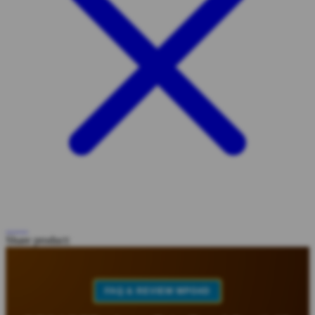
Share product:
FAQ & REVIEW MPO4D