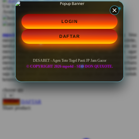
Earn
1.000.000
-
100.000.000
Bonus
Use Installment Options from
.
Laarn more
Q
Available for :
home delivery
LOGIN
QV Baby
store pickup
mpo4d
Setelah daftar sebagai anggota, kamu langsung bisa
R
DAFTAR
menjelajahi kategori permainan mulai dari slot, bingo, roulette,
taruhan olahraga, kasino live, hingga permainan meja. Platform ini
Real Shades
menyediakan tips navigasi dan manajemen akun praktis agar
pengalaman tetap nyaman. Proses deposit dan penarikan cepat
Red Castle
DESABET - Agen Toto Togel Pasti JP Jam Gacor
memastikan transaksi lancar, sementara update permainan terbaru
© COPYRIGHT 2026 mpo4d - SEO DON QUIXOTE.
selalu hadir untuk menjaga keseruan. Beralih antar kategori kapan
Ribbon Madness
saja sesuai mood, dan kumpulkan poin tinggi dari setiap sesi untuk
keuntungan lebih besar.
S
choose qty
Sebamed
DAFTAR
LOGIN
Silver Cross
Share product:
Simply Idea
Skip Hop
Spectra