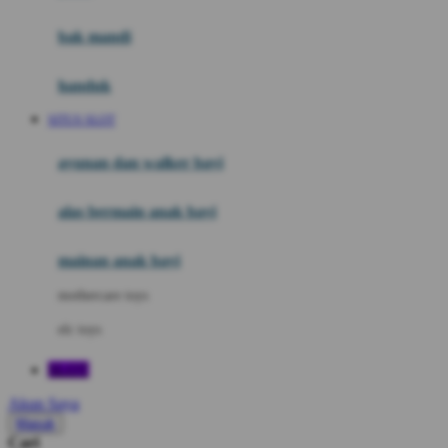
Mini Monkey
Moby
bak mandi
Momami
handuk
Mothercare
SITUS SLOT
Mustela
ayunan dan walker bayi
My Buddy Tag
My K
alas bermain anak bayi
N
mainan anak bayi
Naif
mothercare toys
Nike
elc toys
Nordic Natural
SLOT
Nuby
Akun Saya
Nuna
Masuk
Cari