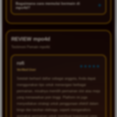
menggunakan fitur "update game" akan memberimu
untuk menavigasi berbagai macam permainan dalam
Bagaimana cara memulai bermain di
mendapatkan pengalaman yang optimal. Misalnya,
+
akses ke versi terbaru dan paling seru. Kamu juga bisa
mpo4d?
platform, misalnya memilih slot dengan poin tinggi atau
kamu bisa memilih permainan dengan poin tinggi atau
mempelajari cara mengatur akunmu dengan mudah,
memanfaatkan strategi khusus untuk bingo serta
menganalisis peringkat permainan olahraga untuk
Setelah daftar sebagai anggota, kamu langsung
seperti mengubah informasi pribadi secara cepat atau
taruhan olahraga seperti menganalisis peringkat
membuat keputusan yang lebih tepat. Setiap pengguna
mendapatkan akses penuh ke platform yang
memantau aktivitas permainanmu. Platform ini
pertandingan. Platform ini juga memberikan panduan
dapat mempelajari strategi khusus untuk bingo dan
menghadirkan slot, bingo, roulette, taruhan olahraga,
dirancang agar aman dan nyaman untuk seluruh
tentang cara mengelola akun anggota, termasuk beralih
taruhan olahraga, serta tips untuk mengelola akun
kasino live, dan permainan meja dalam satu akun. Tim
anggotanya. Jangan ragu untuk menelusuri berbagai
cepat antara kategori kasino dan sports, serta
REVIEW mpo4d
dengan efektif seperti beralih cepat antara kasino dan
support siap berbagi tips navigasi agar kamu nyaman
kategori permainan sesuai minatmu, dan nikmati
memastikan keamanan transaksi deposit dan
aktivitas olahraga. Platform ini juga memberikan
Testimoni Pemain mpo4d.
beralih antar kategori game kapan saja. Sistem kami
pengalaman baru dalam dunia gaming digital!
penarikan. Pengguna dapat mempertajam pengalaman
dukungan pelanggan harian agar kamu selalu update
juga mendukung deposit dan penarikan cepat dengan
mereka dengan mempelajari tips dan strategi terbaru,
tentang cara terbaik menggunakan platform, termasuk
keamanan terjamin, jadi kamu bisa fokus bermain tanpa
misal dengan memeriksa update permainan atau
dina
tips untuk deposit dan penarikan lebih cepat. Dengan
khawatir. Selalu pantau update terbaru untuk
★★★★★
melakukan pendaftaran baru untuk mendapatkan
Verified User
demikian, kamu bisa fokus pada kesenangan bermain
menemukan poin tinggi dan bonus eksklusif yang rutin
promosi menarik.
secara langsung tanpa harus khawatir tentang proses-
diupdate.
Setelah register sebagai anggota, Anda bisa langsung
proses administrasi.
menjelajahi beragam kategori permainan mulai dari
slot, bingo, roulette, hingga taruhan olahraga dan
kasino live. Gunakan tips navigasi untuk beralih antar
kategori dengan mudah, baik saat ingin mencoba
permainan meja maupun mengikuti update terbaru.
Manajemen akun yang praktis juga memudahkan