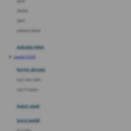
gaun
Dae Organics
setelan
Docare
jaket
Doona
pakaian dalam
Down To Earth
Drew
pakaian tidur
Dr. Brown's
mpo4d LOGIN
E
kereta dorong
ELC
bayi baru lahir
Ergobaby
usia 6 bulan+
Expert Care
koper anak
Ezyroller
kursi mobil
F
0-13 Kg