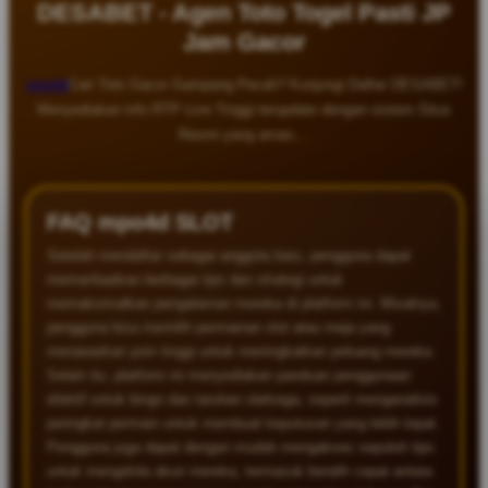
DESABET - Agen Toto Togel Pasti JP
Jam Gacor
mpo4d
Cari Toto Gacor Gampang Pecah? Kunjungi Daftar DESABET!
Menyediakan info RTP Live Tinggi terupdate dengan sistem Situs
Resmi yang aman,...
FAQ mpo4d SLOT
Setelah mendaftar sebagai anggota baru, pengguna dapat
memanfaatkan berbagai tips dan strategi untuk
memaksimalkan pengalaman mereka di platform ini. Misalnya,
pengguna bisa memilih permainan slot atau meja yang
menawarkan poin tinggi untuk meningkatkan peluang mereka.
Selain itu, platform ini menyediakan panduan penggunaan
efektif untuk bingo dan taruhan olahraga, seperti menganalisis
peringkat permain untuk membuat keputusan yang lebih tepat.
Pengguna juga dapat dengan mudah mengakses sepuluh tips
untuk mengelola akun mereka, termasuk beralih cepat antara