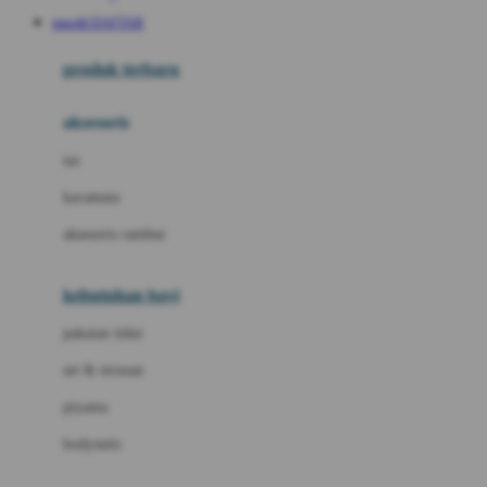
Awan
mpo4d DAFTAR
Azetabio
produk terbaru
B
aksesoris
Baabaasheepz
tas
Babiators
kacamata
Baby Dove
aksesoris rambut
Baby Jogger
Baby Rovega
kebutuhan bayi
Babybee
pakaian tidur
Banana Boat
set & terusan
Banz
piyama
Barbie
bodysuits
Beaba