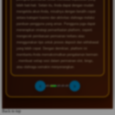
proses deposit dan penarikan cepat kapan saja.
Dengan poin tinggi yang bisa dikumpulkan di setiap
sesi, pengalaman bermain di platform ini jadi lebih seru
dan rewarding.
‹
›
Back to top
mpo4d
butuh
unduh aplikasi
we accept
bantuan?
mpo4d
hubungi
kami
mpo4d
SLOT
Direktorat Jenderal
hubungi
ikuti kami di
mpo4d
Perlindungan Konsumen dan
kami
media sosial
LOGIN