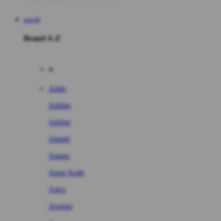
mpo4d
Brand A-Z
A
Addo
Adidas
Airfree
Alamii
Amara
Aqua Scale
Asics
Aveeno