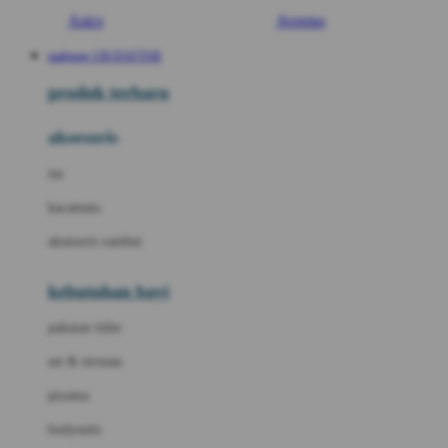
Asics
Aveeno
mahjong 138 DAFTAR
produk terbaru
aksesoris
tas
kacamata
aksesoris rambut
kebutuhan bayi
pakaian tidur
set & terusan
piyama
bodysuits