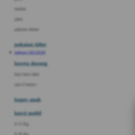
setelan
jaket
pakaian dalam
pakaian tidur
mahjong 138 LOGIN
kereta dorong
bayi baru lahir
usia 6 bulan+
koper anak
kursi mobil
0-13 Kg
0-36 Kg