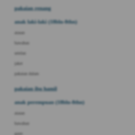
pakaian renang
anak laki-laki (18bln-8thn)
atasan
bawahan
setelan
jaket
pakaian dalam
pakaian ibu hamil
anak perempuan (18bln-8thn)
atasan
bawahan
gaun