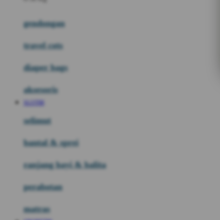
gendongan
travel cots
diaper bags
aksesoris
SLOT88
selimut
bantal & sprei
ranjang bayi & balita
perabotan
matras