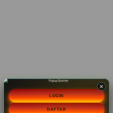
LOGIN
DAFTAR