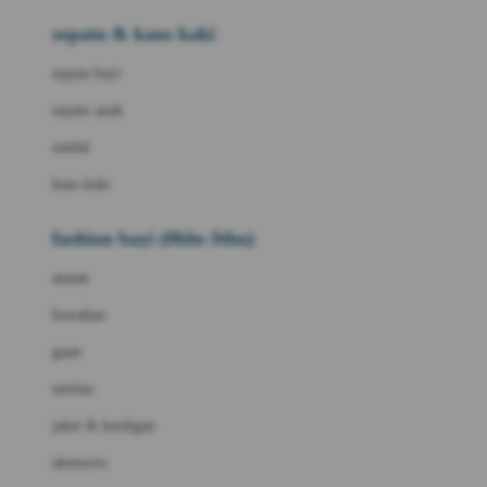
sepatu & kaus kaki
sepatu bayi
sepatu anak
sandal
kaus kaki
fashion bayi (0bln-3thn)
atasan
bawahan
gaun
setelan
jaket & kardigan
aksesoris