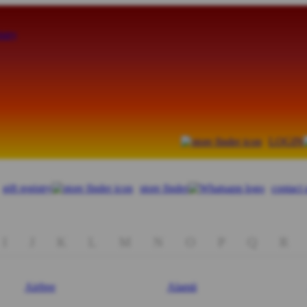
istry
LOGIN
gift registry
store finder
contact 
I
J
K
L
M
N
O
P
Q
R
Airfree
Alamii