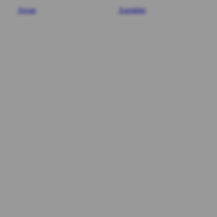
Awan
Azetabio