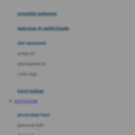
Joie
pengolah makanan
Joolz
Jujube
makanan & multivitamin
K
alat menyusui
Kiddycuts
pompa asi
Kumon
penyimpanan asi
L
cooler bags
Leapfrog
kursi makan
Leclerc
SLOT GACOR
Lee Vierra
Lillebaby
perawatan bayi
Little Bird Told Me
perawatan kulit
Little Miss Janis