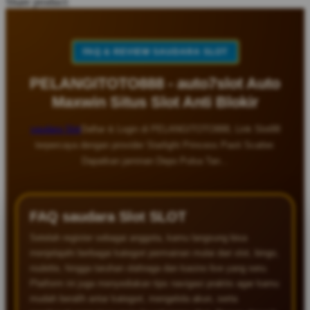
Share product:
FAQ & REVIEW SAUDARA SLOT
PELANGITOTO888 - auto7slot Auto
Maxwin Situs Slot Anti Blokir
saudara Slot
Daftar & Login di PELANGITOTO888, Link Slot88
terpercaya dengan provider Starlight Princess Pasti Scatter.
Dapatkan jaminan Depo Pulsa Tan...
FAQ saudara Slot SLOT
Setelah register sebagai anggota, kamu langsung bisa
menjelajahi berbagai kategori permainan mulai dari slot, bingo,
roulette, hingga taruhan olahraga dan kasino live yang seru.
Platform ini juga menyediakan tips navigasi praktis agar kamu
mudah beralih antar kategori, mengelola akun, serta