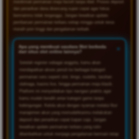
menikmati permainan meja favorit tanpa ribet. Proses deposit
dan penarikan dana dirancang super cepat agar fokus
bermainmu tidak terganggu. Jangan lewatkan update
pembaruan permainan terbaru setiap minggu untuk terus
meraih poin tinggi dan pengalaman terbaik.
Apa yang membuat saudara Slot berbeda
+
dari situs slot online lainnya?
Setelah register sebagai anggota, kamu akan
mendapatkan akses penuh ke berbagai kategori
permainan seru seperti slot, bingo, roulette, taruhan
olahraga, kasino live, hingga permainan meja klasik.
Platform ini menyediakan tips navigasi praktis agar
kamu mudah beralih antar kategori game tanpa
kebingungan. Kelola akun dengan nyaman melalui fitur
manajemen akun yang memudahkanmu melakukan
deposit dan penarikan cepat kapan saja. Jangan
lewatkan update permainan terbaru yang rutin
ditambahkan untuk menjaga pengalaman bermain tetap