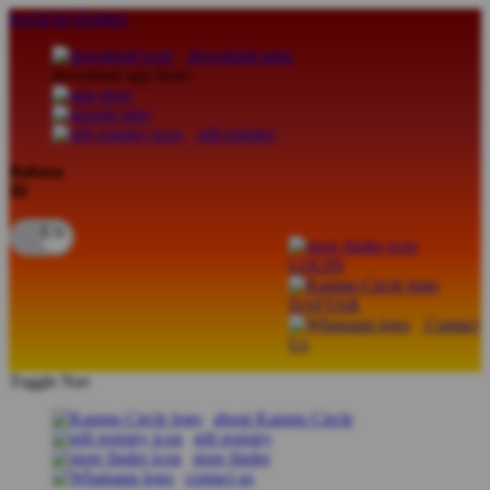
lewati ke Konten
download apps
download app from:
gift registry
Bahasa
ID
LOGIN
DAFTAR
Contact
Us
Toggle Nav
about Kanmo Circle
gift registry
store finder
contact us