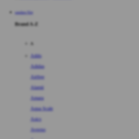
saudara Slot
Brand A-Z
A
Addo
Adidas
Airfree
Alamii
Amara
Aqua Scale
Asics
Aveeno