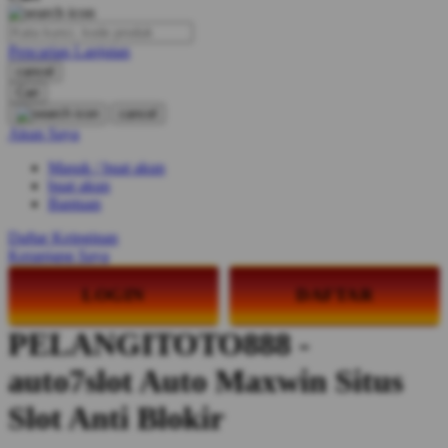
O
Pencarian Lanjutan
Oh Ma Grain
cancel
Okiedog
Cari
cancel
P
Akun Saya
Masuk / buat akun
Peachy
buat akun
Phil & Ted's
Bantuan
Philips Avent
Daftar Keinginan
Keranjang Saya
Pigeon
LOGIN
DAFTAR
Playgro
PELANGITOTO888 -
Poled Global
auto7slot Auto Maxwin Situs
Ponycycle
Puma
Slot Anti Blokir
Pureats