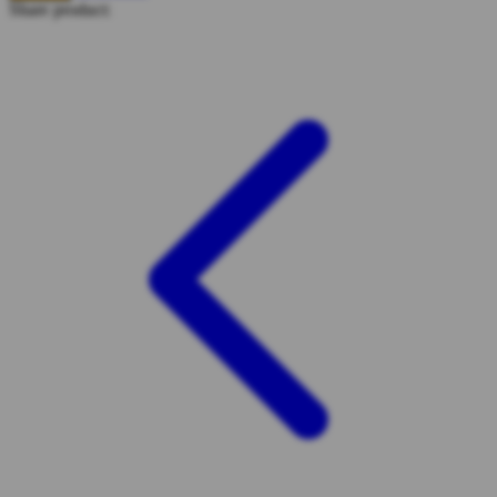
Share product:
Squishmallows
Starbooks
Stick-O
Stokke
Sudocrem
Sumimo
Sunnylife
Sun-Staches
Swimava
T
Tommee Tippee
Trunki
Tutti Bambini