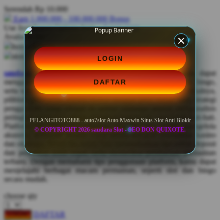
Serendah
Rp 10.000
Q
Earn
1.000.000
-
100.000.000
Bonus
Use Installment Options from
.
Laarn more
QV Baby
Available for :
home delivery
store pickup
R
LOGIN
saudara Slot
Setelah mendaftar sebagai member, kamu dapat
Real Shades
menggunakan tips untuk menavigasi slot, permainan meja, bingo,
DAFTAR
serta taruhan olahraga dan meningkatkan pengalamanmu. Misalnya,
Red Castle
pilihlah permainan kasino online dengan poin tinggi atau strategi
penggunaan yang efektif di sektor olahraga seperti menganalisis
Ribbon Madness
peringkat permainan untuk membuat keputusan yang lebih hati-hati.
PELANGITOTO888 - auto7slot Auto Maxwin Situs Slot Anti Blokir
Platform ini juga menyediakan sepuluh tips untuk mengelola
S
© COPYRIGHT 2026 saudara Slot - SEO DON QUIXOTE.
akunmu, termasuk beralih cepat antara kategori permainan kasino
dan olahraga. Selain itu, kamu bisa memanfaatkan tips untuk deposit
Sebamed
dan penarikan lebih cepat, serta memeriksa pembaruan permainan
terbaru. Dengan memahami tips penggunaan platform, kamu dapat
Silver Cross
menjelajahi berbagai macam permainan, seperti slot dan bingo
secara mudah.
Simply Idea
choose qty
Skip Hop
DAFTAR
Spectra
LOGIN