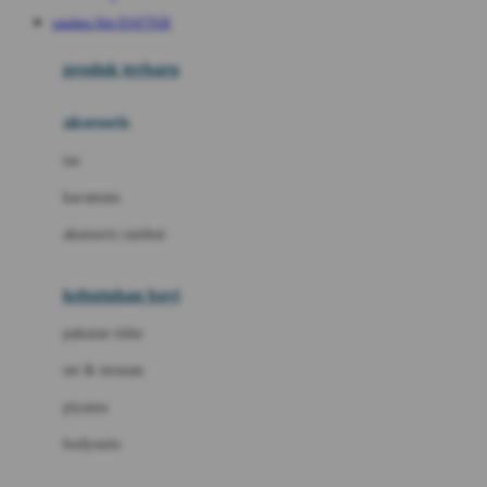
Awan
saudara Slot DAFTAR
Azetabio
produk terbaru
B
aksesoris
Baabaasheepz
tas
Babiators
kacamata
Baby Dove
aksesoris rambut
Baby Jogger
Baby Rovega
kebutuhan bayi
Babybee
pakaian tidur
Banana Boat
set & terusan
Banz
piyama
Barbie
bodysuits
Beaba