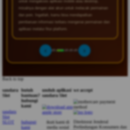
strategi penggunaan platform, seperti memeriksa
pembaruan permainan terbaru atau menggunakan tips
untuk mengurus deposit dan penarikan lebih cepat.
Ingatlah untuk menjelajahi berbagai jenis permainan,
seperti slot dan bingo, dan gunakan panduan-panduan
ini untuk memaksimalkan pengalaman kamu!
‹
›
Back to top
saudara
butuh
unduh aplikasi
we accept
Slot
bantuan?
saudara Slot
hubungi
kami
saudara
Slot
Direktorat Jenderal
SLOT
hubungi
ikuti kami di