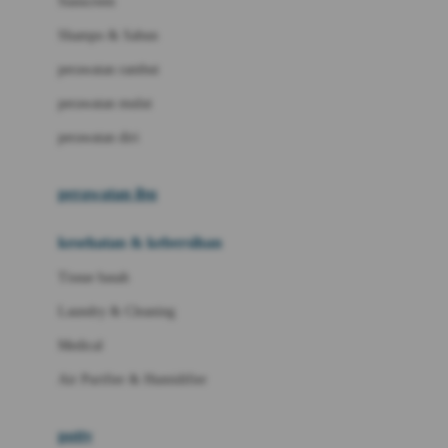
Sunscreen
London Taxi
Shampo & Sabun
Love To Dream
perawatan rambut
perawatan mulut
M
perawatan diri
Magformers
Mama's Choice
perawatan ibu
Mamas&Papas
kesehatan & kebersihan
Mamaway
Tissue basah
Maxi Cosi
Laundry & Cleaning
Megabloks
Medical
Micro
Air Purifier & Humidifier
MiDeer
Mimi & Lula
potty