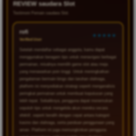
mengoptimalkan aktivitas gaming harianmu.
mengeksplorasi berbagai permainan gratis melalui trial
REVIEW saudara Slot
aktivitas terkait olahraga, semuanya dengan panduan
menarik atau mencoba strategi baru untuk
versi untuk mendapatkan pengalaman lebih maksimal
penggunaan yang aman. Selain itu, pengguna dapat
Testimoni Pemain saudara Slot.
meningkatkan peluang kemenangan di tabel permainan
sebelum memutuskan untuk mendaftar sebagai
mencari informasi terkini mengenai permainan baru atau
kartu. Selain itu, Anda dapat mengelola akun Anda
member resmi. Platform ini juga menawarkan update
promo menarik di platform ini. Strategi-strategi ini
dengan mudah, baik melalui perangkat desktop maupun
terbaru mengenai game dan promosi menarik yang bisa
dina
memudahkan Anda untuk memaksimalkan pengalaman
mobile app untuk mengakses informasi seperti riwayat
★★★★★
diakses oleh semua anggota, mulai dari cara
Verified User
bermain online, menavigasi antar kategori permainan,
deposit dan withdrawal terbaru. Pengguna juga bisa
mengoptimalkan poin hingga tips deposit dan penarikan
memantau poin yang dikumpulkan dan bahkan
memanfaatkan tips dan strategi yang tersedia dalam
Setelah mendaftar sebagai member, kamu bisa
yang cepat. Pengguna dapat mencoba menggunakan
mengelola deposit dan withdrawal secara cepat dengan
platform untuk memaksimalkan pengalaman mereka,
menggunakan tips untuk bernavigasi di dunia slot dan
strategi dalam bingo dan taruhan olahraga dengan
aman.
misalnya dengan mempelajari cara beralih cepat antar
permainan meja, misalnya dengan memilih permainan
menganalisis peringkat permainan untuk membuat
kategori permainan, mencari promo atau mengecek
kasino yang menawarkan poin tinggi. Platform ini juga
keputusan yang lebih akurat. Setiap pengguna dibekali
update game terkini. Platform ini dirancang agar mudah
tips dan panduan dalam beradaptasi dengan berbagai
menyediakan strategi untuk penggunaan efektif dari
digunakan dan aman, sehingga Anda dapat fokus
fitur platform sehingga bisa menikmati beragam
bingo dan taruhan olahraga, seperti menganalisis
menikmati berbagai jenis permainan sesuai minat.
permainan secara optimal.
peringkat permainan untuk membuat keputusan lebih
hati-hati. Selain itu, pengguna dapat mengakses
sepuluh tips tentang cara memanage akun dengan
optimal, misalnya beralih cepat antar permainan kasino
dan aktivitas terkait olahraga, dengan panduan
penggunaan yang aman. Kamu juga bisa menerapkan