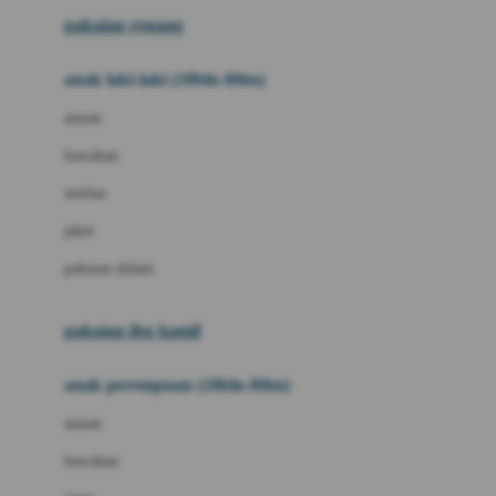
Buggygear
pakaian renang
Bumkins
anak laki-laki (18bln-8thn)
C
atasan
Cetaphil
bawahan
Chicco
setelan
Childlife
jaket
Clevamama
pakaian dalam
Cocolatte
Cottonseeds
pakaian ibu hamil
Cozy N Safe
anak perempuan (18bln-8thn)
Crane
atasan
Cybex
bawahan
D