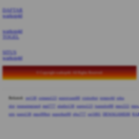
warkop4d
TOGEL
SITUS
warkop4d
© Copyright warkop4d. All Rights Reserved.
Related:
pg138
cemara123
supercuan88
visitorbet
tempo4d
pika
slot
istanaimpian4
mpl777
aladin138
warga123
juaraslot88
mpo222
mpo
qris
naga138
mpo99bet
superfun99
gbo777
ug1881
DEWAGAME88
RA