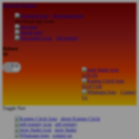
lewati ke Konten
download apps
download app from:
gift registry
Bahasa
ID
LOGIN
DAFTAR
Contact
Us
Toggle Nav
about Kanmo Circle
gift registry
store finder
contact us