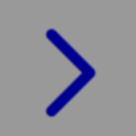
Twistshake
TY Toys
U
V
Veja
Vitaflow
Vtech
W
Waterland
Wellness