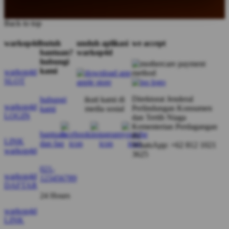
bantuan?
warkop4d
hubungi
kami
warkop4d
SLOT
Direktorat Jenderal
hubungi
ikuti kami di
warkop4d
Perlindungan Konsumen
kami
media sosial
LOGIN
dan Tertib Niaga
Kementerian Perdagangan
bantuan
RI
LINK
dan faq
WhatsApp: +62 812 1021
warkop4d
3625
021-
warkop4d
123456789
DAFTAR
24 Hours
warkop4d
LINK
DAFTAR
warkop4d