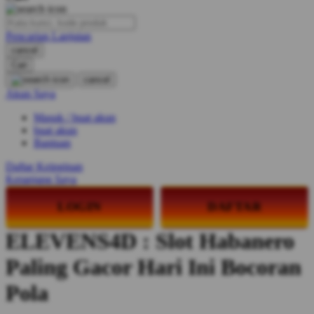
O
Pencarian Lanjutan
Oh Ma Grain
cancel
Okiedog
Cari
cancel
P
Akun Saya
Masuk / buat akun
Peachy
buat akun
Phil & Ted's
Bantuan
Philips Avent
Daftar Keinginan
Keranjang Saya
Pigeon
LOGIN
DAFTAR
Playgro
ELEVENS4D : Slot Habanero
Poled Global
Paling Gacor Hari Ini Bocoran
Ponycycle
Puma
Pola
Pureats