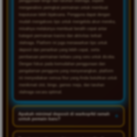
penggunaan bingo dan taruhan olahraga, seperti
menganalisis peringkat permainan untuk membuat
keputusan lebih bijaksana. Pengguna dapat dengan
mudah mengakses tips untuk mengelola akun mereka,
misalnya melaluinya membuat beralih cepat antar
kategori permainan kasino dan aktivitas terkait
olahraga. Platform ini juga menawarkan tips untuk
deposit dan penarikan yang lebih cepat, serta
pembaruan permainan terbaru yang seru untuk dicoba.
Dengan fokus pada kemudahan penggunaan dan
pengalaman pengguna yang menyenangkan, platform
ini menyediakan semua fitur yang Anda butuhkan untuk
menikmati slot, bingo, games meja, dan taruhan
olahraga secara optimal.
Apakah minimal deposit di warkop4d ramah
+
untuk pemain baru?
Setelah kamu mendaftar sebagai anggota baru, kamu
dapat menggunakan berbagai tips dan strategi untuk