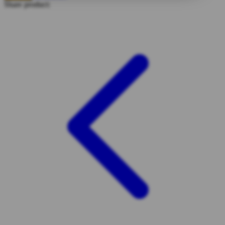
Share product:
Squishmallows
Starbooks
Stick-O
Stokke
Sudocrem
Sumimo
Sunnylife
Sun-Staches
Swimava
T
Tommee Tippee
Trunki
Tutti Bambini