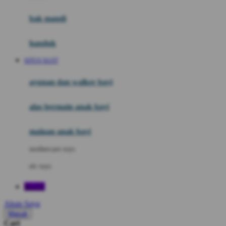
Mini Monkey
Moby
bak mandi
Momami
handuk
Mothercare
SITUS SLOT
Mustela
ayunan dan walker bayi
My Buddy Tag
My K
alas bermain anak bayi
N
mainan anak bayi
Naif
mothercare toys
Nike
elc toys
Nordic Natural
SLOT
Nuby
Akun Saya
Nuna
Masuk
Cari