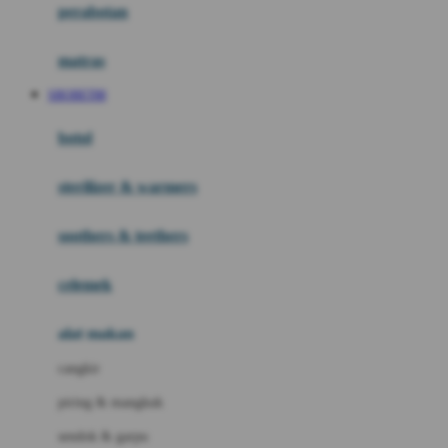
perabotan
Happy Tummy
Hauck
matras
Havaianas
SBOBET88
Hegen
botol
Hot Wheels
sterilizer & warmers
Hybrid
soothers & teethers
I
Inlacta DHA
celemek
Interlac
alat makan
Ivenet
cangkir
J
piring & mangkuk
Jack N Jill
sendok & garpu