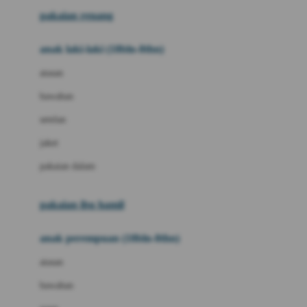
Buggygear
pakaian renang
Bumkins
anak laki-laki (18bln-8thn)
C
atasan
Cetaphil
bawahan
Chicco
setelan
Childlife
jaket
Clevamama
pakaian dalam
Cocolatte
Cottonseeds
pakaian ibu hamil
Cozy N Safe
anak perempuan (18bln-8thn)
Crane
atasan
Cybex
bawahan
D