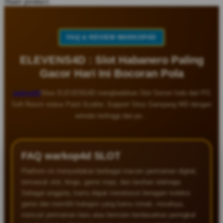
Share product:
FAQ & REVIEW WARKOP4D
ELEVENS4D : Slot Habanero Paling
Gacor Hari Ini Bocoran Pola
warkop4d
Situs ELEVENS4D menghadirkan Slot Server Indo dari PG
Soft Resmi status Pasti Scatter. Support Situs Gampang WD dengan
winrate tertinggi dan po...
FAQ warkop4d SLOT
Platform ini menyediakan berbagai macam permainan digital,
termasuk slot, bingo, game meja, dan taruhan olahraga.
Sebagai anggota, kamu dapat menelusuri beragam koleksi
game dan memilih kategori yang kamu minati, misalnya,
mencari permainan baru atau bermain berdasarkan peringkat