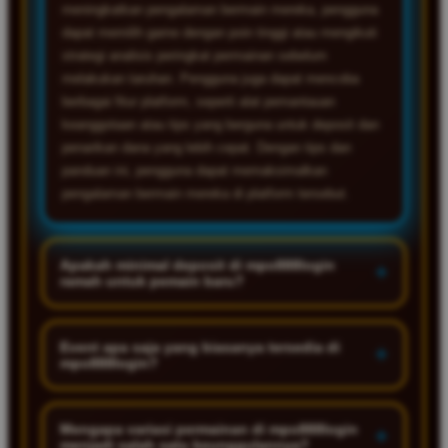
meningkatkan pengalaman bermain mereka, pengguna
dapat memilih game dengan poin tinggi atau mengikuti
strategi analisis peringkat permainan sebelum
melakukan taruhan. Pengguna juga dapat mencoba
berbagai fitur platform, seperti alat pemantauan
keanggotaan atau tips yang berguna untuk deposit dan
penarikan dana yang lebih cepat. Dengan tips dan
panduan ini, pengguna dapat memaksimalkan
pengalaman bermain mereka di platform tersebut.
Apakah minimal deposit di mpo888login
+
ramah untuk pemain baru?
Setelah daftar akaun, pengguna dapat memanfaatkan
beberapa tips untuk menavigasi berbagai macam
Event apa saja yang biasanya tersedia di
+
mpo888login?
permainan, misalnya memilih game slot yang
menawarkan poin tinggi atau memanfaatkan strategi
Setelah kamu mendaftar sebagai anggota baru,
dalam bermain bingo dan taruhan olahraga. Platform ini
terdapat berbagai tips dan strategi untuk
Mengapa variasi permainan di mpo888login
menyediakan informasi berguna seperti peringkat
+
menjadi salah satu keunggulannya?
memaksimalkan pengalamanmu. Misalnya, kamu bisa