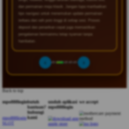
user dapat menjelajahi berbagai macam permainan
margin keuntungan bergantung pada peringkat
secara menyenangkan, seperti slot dan bingo, dengan
pertandingan. Platform ini juga mempromosikan
memaksimalkan pengalaman mereka di setiap kategori
metode pengguna efektif dengan menyediakan sepuluh
permainan.
cara untuk lebih cepat mengakses kategori permainan
baru ataupun favorit. Selain itu, pengguna dapat
memeriksa pembaruan terbaru permainan dan
menemukan strategi untuk mengelola akun dengan
aman, seperti mengoptimalkan tips deposit dan
penarikan yang cepat. Dengan tips penggunaan
platform ini, anggota dapat menjelajahi berbagai
permainan seperti free casino games dan bingo yang
memberikan pengalaman bermain lebih menyenangkan
dan ramah pengguna.
‹
›