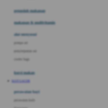
Joie
pengolah makanan
Joolz
Jujube
makanan & multivitamin
K
alat menyusui
Kiddycuts
pompa asi
Kumon
penyimpanan asi
L
cooler bags
Leapfrog
kursi makan
Leclerc
SLOT GACOR
Lee Vierra
Lillebaby
perawatan bayi
Little Bird Told Me
perawatan kulit
Little Miss Janis