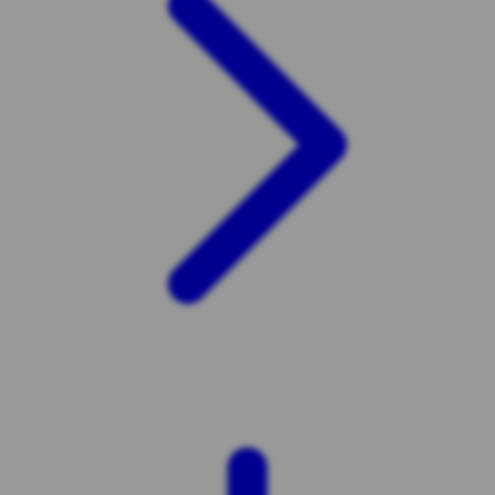
Twistshake
TY Toys
U
V
Veja
Vitaflow
Vtech
W
Waterland
Wellness