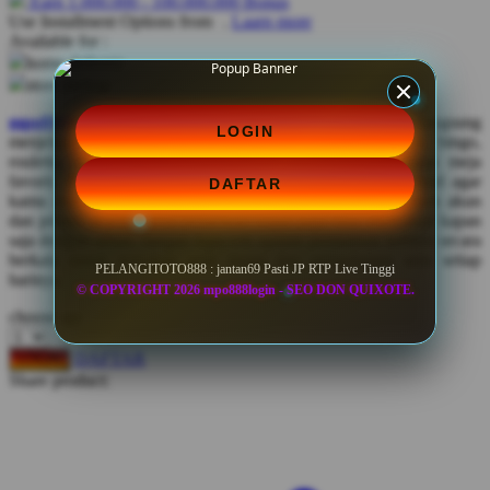
Earn
1.000.000
-
100.000.000
Bonus
Use Installment Options from
.
Laarn more
Q
Available for :
home delivery
QV Baby
store pickup
mpo888login
Setelah register sebagai anggota, kamu bisa langsung
R
LOGIN
menjelajahi berbagai kategori permainan mulai dari slot, bingo,
roulette, taruhan olahraga, kasino live, hingga permainan meja
Real Shades
favorit. Platform ini menyediakan tips navigasi yang simpel agar
DAFTAR
kamu mudah beralih antar kategori tanpa ribet. Manajemen akun
Red Castle
dan proses deposit serta penarikan cepat juga bisa dilakukan kapan
saja dengan aman. Jangan lupa cek update permainan terbaru secara
Ribbon Madness
berkala untuk temukan poin tinggi dan pengalaman seru setiap
PELANGITOTO888 : jantan69 Pasti JP RTP Live Tinggi
harinya.
S
© COPYRIGHT 2026 mpo888login - SEO DON QUIXOTE.
choose qty
Sebamed
DAFTAR
LOGIN
Silver Cross
Share product:
Simply Idea
Skip Hop
Spectra