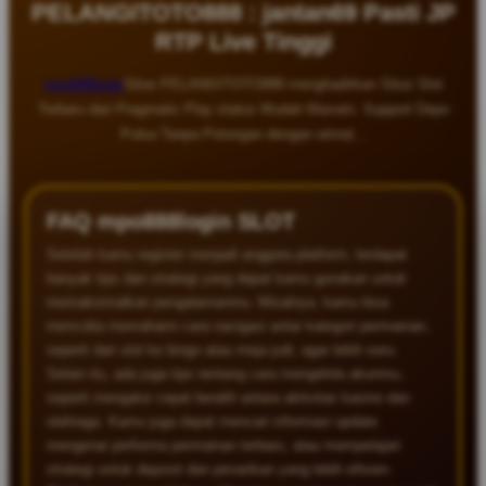
PELANGITOTO888 : jantan69 Pasti JP
RTP Live Tinggi
mpo888login
Situs PELANGITOTO888 menghadirkan Situs Slot
Terbaru dari Pragmatic Play status Mudah Maxwin. Support Depo
Pulsa Tanpa Potongan dengan winrat...
FAQ mpo888login SLOT
Setelah kamu register menjadi anggota platform, terdapat
banyak tips dan strategi yang dapat kamu gunakan untuk
memaksimalkan pengalamanmu. Misalnya, kamu bisa
mencoba memahami cara navigasi antar kategori permainan,
seperti dari slot ke bingo atau meja judi, agar lebih seru.
Selain itu, ada juga tips tentang cara mengelola akunmu,
seperti mengatur cepat beralih antara aktivitas kasino dan
olahraga. Kamu juga dapat mencari informasi update
mengenai performa permainan terbaru, atau mempelajari
strategi untuk deposit dan penarikan yang lebih efisien.