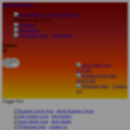
lewati ke Konten
download apps
download app from:
gift registry
Bahasa
ID
LOGIN
DAFTAR
Contact
Us
Toggle Nav
about Kanmo Circle
gift registry
store finder
contact us