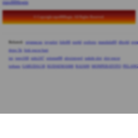
DAFTAR
mpo888login
mpo888login
TOGEL
SITUS
mpo888login
© Copyright mpo888login. All Rights Reserved.
Related:
rajamacau
jayaslot
lido88
nsr4d
owltoto
mandala89
dhx4d
gem
depo 5k
link gacor hari
ini
jago168
sido247
winstar88
alexistogel
pakde slot
slot gacor
terbaru
GARUDA138
KUDAEMAS88
RAJA99
MONPERATOTO
PELANG