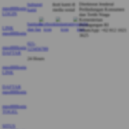
Back to top
mpo888login
butuh
unduh aplikasi
we accept
bantuan?
mpo888login
hubungi
kami
mpo888login
SLOT
Direktorat Jenderal
hubungi
ikuti kami di
mpo888login
Perlindungan Konsumen
kami
media sosial
LOGIN
dan Tertib Niaga
Kementerian
bantuan
Perdagangan RI
LINK
dan faq
WhatsApp: +62 812 1021
mpo888login
3625
021-
mpo888login
123456789
DAFTAR
24 Hours
mpo888login
LINK