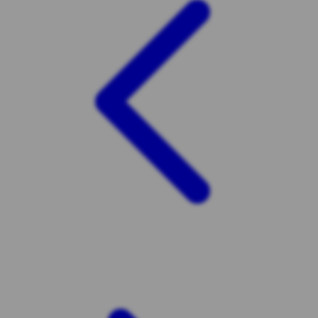
Squishmallows
Starbooks
Stick-O
Stokke
Sudocrem
Sumimo
Sunnylife
Sun-Staches
Swimava
T
Tommee Tippee
Trunki
Tutti Bambini