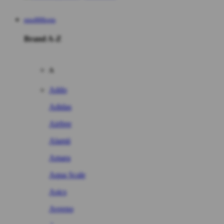
mpo888login
Brand A-Z
A
Addo
Adidas
Airfree
Alamii
Amara
Aqua Scale
Asics
Aveeno