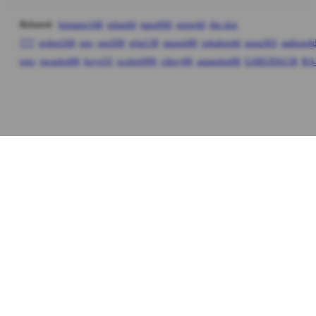
Related:
bintang168
tebar4d
mpo666
neng4d
the slot
777
gober168
pgs
sga508
gila138
siputri88
tobabet4d
nusa365
ambon4
toto
javaslot88
hoye55
scobet999
cihuy88
asianslot88
GARUDA138
RA