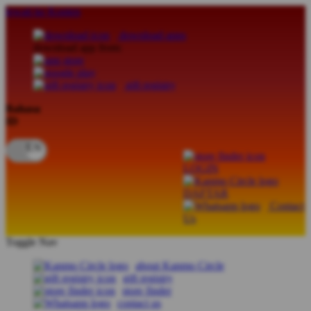
lewati ke Konten
download apps
download app from:
gift registry
Bahasa
ID
LOGIN
DAFTAR
Contact
Us
Toggle Nav
about Kanmo Circle
gift registry
store finder
contact us