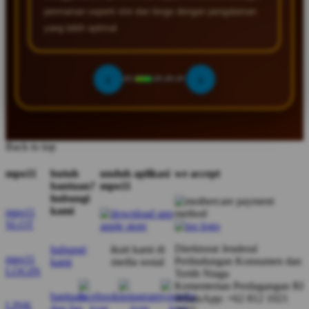
‹
›
Back to top
mpo11
butuh
unduh aplikasi
we accept
bantuan?
mpo11
hubungi
kami
mpo11
SLOT
Direktorat Jenderal
hubungi
ikuti kami di
mpo11
Perlindungan Konsumen dan
kami
media sosial
LOGIN
Tertib Niaga
Kementerian Perdagangan RI
bantuan
WhatsApp: +62 812 1021
LINK
dan faq
3625
mpo11