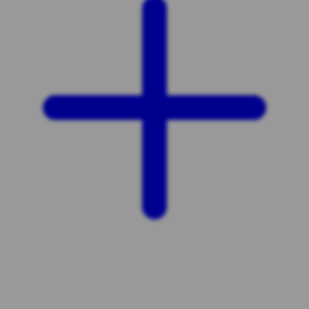
X
Xootz
Y
Yamatoya
Z
Zaxy
Zoggs
0-9
4Moms
59S