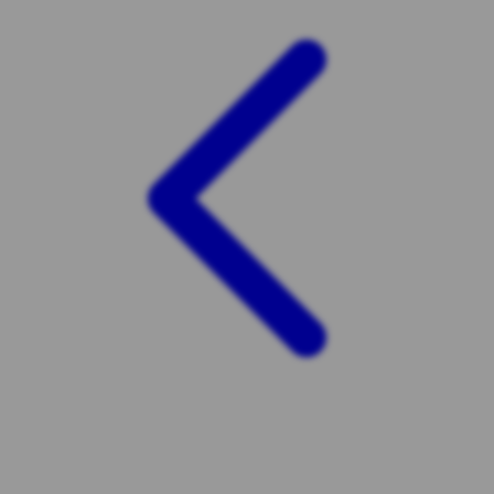
Squishmallows
Starbooks
Stick-O
Stokke
Sudocrem
Sumimo
Sunnylife
Sun-Staches
Swimava
T
Tommee Tippee
Trunki
Tutti Bambini