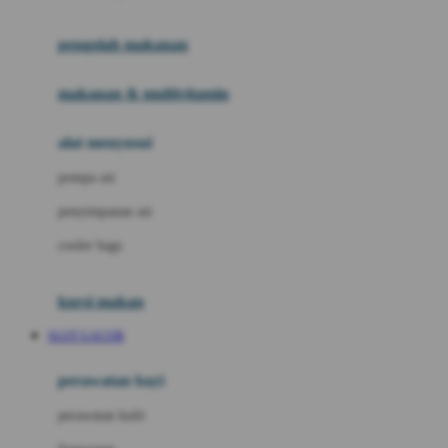
Joie
pengolah makanan
Joolz
Jujube
makanan & multivitamin
K
alat menyusui
Kiddycuts
pompa asi
Kumon
penyimpanan asi
L
cooler bags
Leapfrog
kursi makan
Leclerc
SLOT GACOR
Lee Vierra
Lillebaby
perawatan bayi
Little Bird Told Me
perawatan kulit
Little Miss Janis