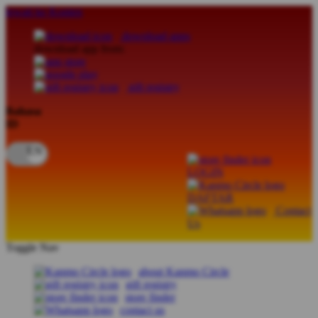
lewati ke Konten
download apps
download app from:
gift registry
Bahasa
ID
LOGIN
DAFTAR
Contact
Us
Toggle Nav
about Kanmo Circle
gift registry
store finder
contact us