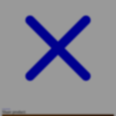
Share product: