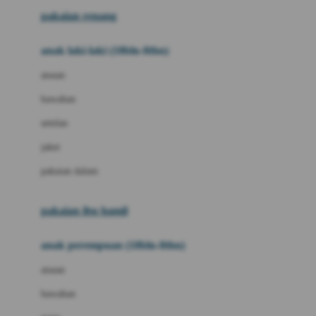
Buggygear
pakaian renang
Bumkins
anak laki-laki (18bln-8thn)
C
atasan
Cetaphil
bawahan
Chicco
setelan
Childlife
jaket
Clevamama
pakaian dalam
Cocolatte
Cottonseeds
pakaian ibu hamil
Cozy N Safe
anak perempuan (18bln-8thn)
Crane
atasan
Cybex
bawahan
D