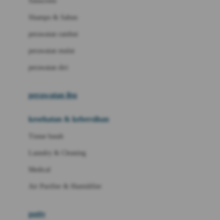
Sunscreen
London Taxi
Shampo & Sabun
Love To Dream
perawatan rambut
perawatan mulut
M
perawatan diri
Magformers
Mama's Choice
perawatan ibu
Mamas&Papas
kesehatan & kebersihan
Mamaway
Tissue basah
Maxi Cosi
Laundry & Cleaning
Megabloks
Medical
Micro
Air Purifier & Humidifier
MiDeer
Mimi & Lula
potty