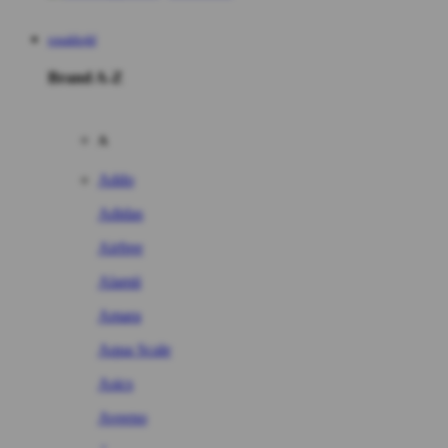
ronaldo4d
Brand A-Z
A
Addo
Adidas
Airfree
Alamii
Amara
Aqua Scale
Asics
Aveeno