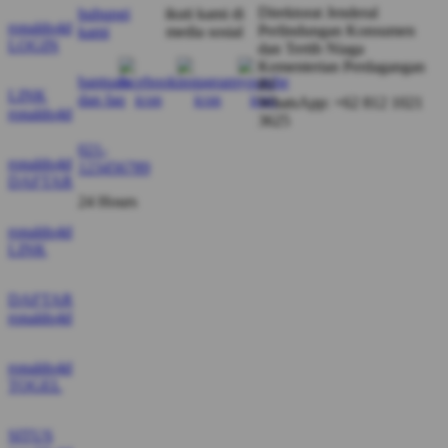
bantuan
RI
LINK
dan faq
WhatsApp: +62 812 1021
ronaldo4d
3625
021-
ronaldo4d
123456789
DAFTAR
24 Hours
ronaldo4d
LINK
DAFTAR
ronaldo4d
ronaldo4d
TOGEL
SITUS
ronaldo4d
© Copyright ronaldo4d. All Rights Reserved.