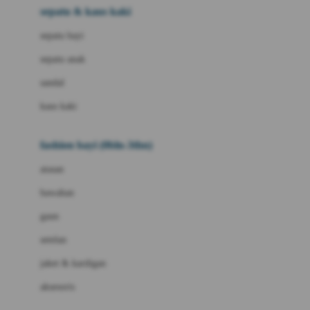
Beauty Barn
sepatu & kaus kaki
Bio Oil
sepatu bayi
Biolane
sepatu anak
Bite Fighters
sandal
Bizzi Growin
kaus kaki
Blackmores
fashion bayi (0bln-3thn)
Blooming Marvellous
atasan
Bonnels
bawahan
Bravado
gaun
Bruder
setelan
Brush Baby
jaket & kardigan
Buds Organics
aksesoris
Bugaboo