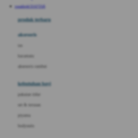
Awan
ronaldo4d DAFTAR
Azetabio
produk terbaru
B
aksesoris
Baabaasheepz
tas
Babiators
kacamata
Baby Dove
aksesoris rambut
Baby Jogger
Baby Rovega
kebutuhan bayi
Babybee
pakaian tidur
Banana Boat
set & terusan
Banz
piyama
Barbie
bodysuits
Beaba