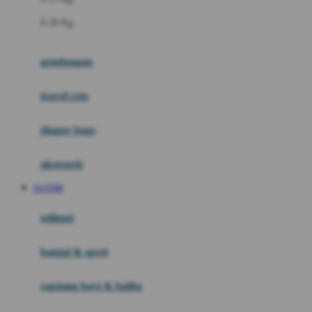
Felt So Sweet
0-36 Kg
Fisher Price
Flipper
gendongan
Friends Of Sally
travel cots
G
diaper bags
Gb
Geko
aksesoris
Graco
SLOT88
Gund
selimut
H
bantal & sprei
Habbie
Haenim
ranjang bayi & balita
Happy Horse