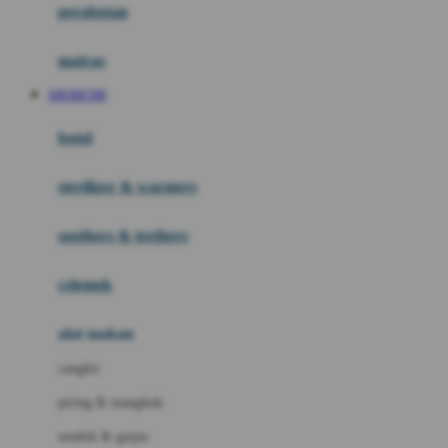
perabotan
Happy Tummy
Hauck
matras
Havaianas
SBOBET88
Hegen
botol
Hot Wheels
sterilizer & warmers
Hybrid
soothers & teethers
I
Inlacta DHA
celemek
Interlac
alat makan
Ivenet
cangkir
J
piring & mangkuk
Jack N Jill
sendok & garpu