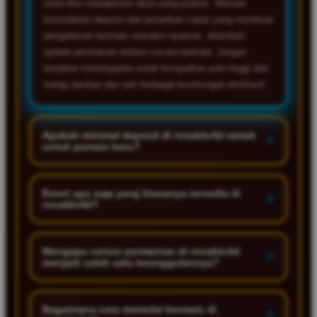
serta fitur manajemen akun yang praktis. Nikmati
kemudahan deposit dan penarikan cepat yang membuat
pengalaman bermain semakin nyaman, ditambah
update permainan terbaru secara berkala. Jangan
lewatkan kesempatan untuk kumpulkan poin tinggi dari
setiap taruhan dan raih berbagai keuntungan eksklusif.
Apakah minimal deposit di ronaldo4d ramah
+
untuk pemain baru?
Setelah daftar akun, kamu dapat mempelajari tips untuk
menavigasi berbagai permainan, misalnya memilih slot
Event apa saja yang biasanya tersedia di
+
ronaldo4d?
yang menawarkan poin tinggi. Selain itu, platform ini
menyediakan strategi untuk pemanfaatan efektif bingo
Setelah kamu mendaftar sebagai anggota baru, kamu
dan taruhan olahraga, seperti menganalisis peringkat
bisa menggunakan platform ini secara efektif. Misalnya,
Mengapa variasi permainan di ronaldo4d
permainan untuk membuat keputusan lebih hati-hati.
+
menjadi salah satu keunggulannya?
kamu bisa browsing berbagai macam permainan seperti
Cara lain untuk mengoptimalkan pengalaman adalah
kasino, slots, bola, atau bingo. Untuk mendapatkan
dengan mengikuti tips dalam mengelola akun,
Setelah daftar akun, pengguna dapat memanfaatkan
pengalaman bermain yang lebih optimal, coba
contohnya beralih cepat antara kategori kasino dan
various tips memudahkannavigasi dalam platform ini.
Bagaimana cara memulai bermain di
perhatikan tips dan strategi yang tersedia. Platform ini
+