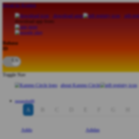
lewati ke Konten
download apps
gift reg
download app from:
Bahasa
ID
Toggle Nav
about Kanmo Circle
menangbet88
A
B
C
D
E
F
G
H
Addo
Adidas