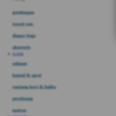
gendongan
travel cots
diaper bags
aksesoris
SLOT88
selimut
bantal & sprei
ranjang bayi & balita
perabotan
matras