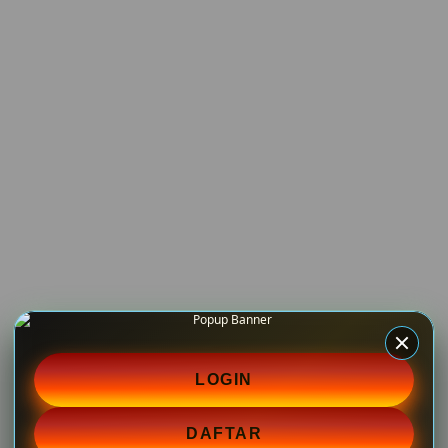
LOGIN
DAFTAR