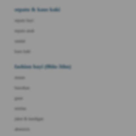
sepatu & kaus kaki
sepatu bayi
sepatu anak
sandal
kaus kaki
fashion bayi (0bln-3thn)
atasan
bawahan
gaun
setelan
jaket & kardigan
aksesoris