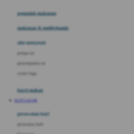
Joie
pengolah makanan
Joolz
Jujube
makanan & multivitamin
K
alat menyusui
Kiddycuts
pompa asi
Kumon
penyimpanan asi
L
cooler bags
Leapfrog
kursi makan
Leclerc
SLOT GACOR
Lee Vierra
Lillebaby
perawatan bayi
Little Bird Told Me
perawatan kulit
Little Miss Janis