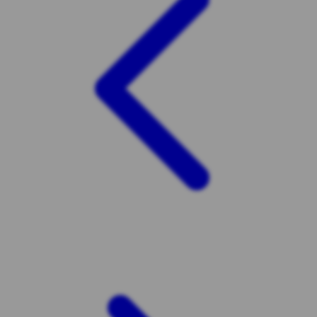
Squishmallows
Starbooks
Stick-O
Stokke
Sudocrem
Sumimo
Sunnylife
Sun-Staches
Swimava
T
Tommee Tippee
Trunki
Tutti Bambini