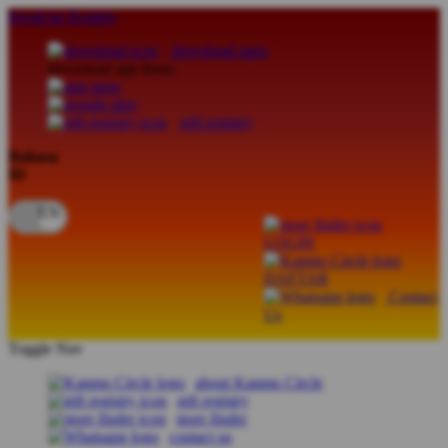
lewati ke Konten
download apps
download app from:
gift registry
Bahasa
ID
LOGIN
DAFTAR
Contact
Us
Toggle Nav
about Kanmo Circle
gift registry
store finder
contact us