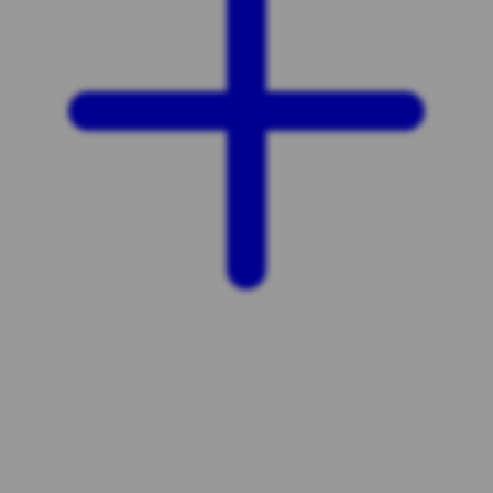
X
Xootz
Y
Yamatoya
Z
Zaxy
Zoggs
0-9
4Moms
59S