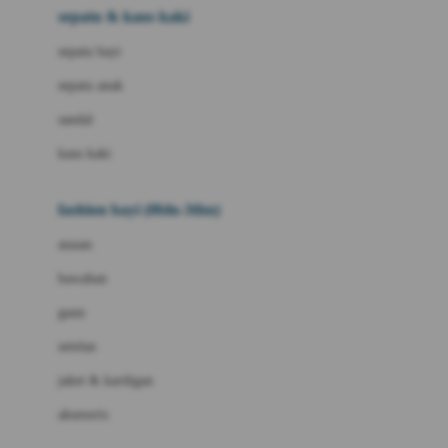
Beauty Barn
sepatu & kaus kaki
Bio Oil
sepatu bayi
Biolane
sepatu anak
Bite Fighters
sandal
Bizzi Growin
kaus kaki
Blackmores
fashion bayi (0bln-3thn)
Blooming Marvellous
atasan
Bonnels
bawahan
Bravado
gaun
Bruder
setelan
Brush Baby
jaket & kardigan
Buds Organics
aksesoris
Bugaboo