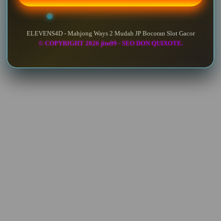
ELEVENS4D - Mahjong Ways 2 Mudah JP Bocoran Slot Gacor
© COPYRIGHT 2026 jitu99 - SEO DON QUIXOTE.