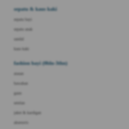
sepatu & kaus kaki
sepatu bayi
sepatu anak
sandal
kaus kaki
fashion bayi (0bln-3thn)
atasan
bawahan
gaun
setelan
jaket & kardigan
aksesoris