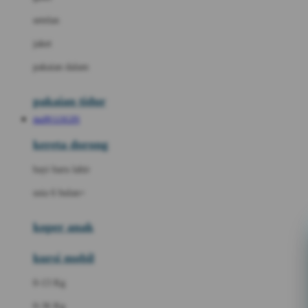
setelan
jaket
pakaian dalam
pakaian tidur
jitu99 LOGIN
kereta dorong
bayi baru lahir
usia 6 bulan+
koper anak
kursi mobil
0-13 Kg
0-36 Kg