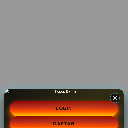
LOGIN
DAFTAR