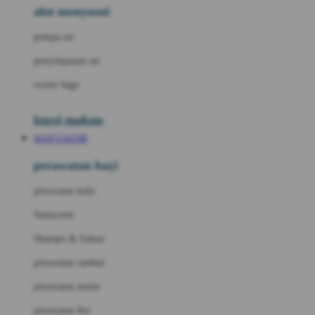
alat menyusui
pompa asi
penyimpanan asi
cooler bags
kursi makan
SLOT GACOR
perawatan bayi
perawatan kulit
Sunscreen
Shampo & Sabun
perawatan rambut
perawatan mulut
perawatan diri