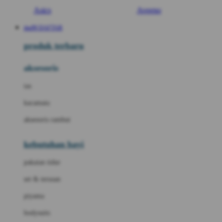
Asics
Aveeno
jitu99 DAFTAR
produk terbaru
aksesoris
tas
kacamata
aksesoris rambut
kebutuhan bayi
pakaian tidur
set & terusan
piyama
bodysuits