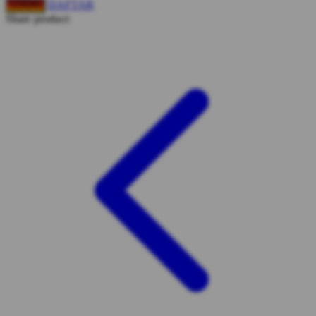
DAFTAR
LOGIN
Squishmallows
Share product:
Starbooks
Stick-O
Stokke
Sudocrem
Sumimo
Sunnylife
Sun-Staches
Swimava
T
Tommee Tippee
Trunki
Tutti Bambini