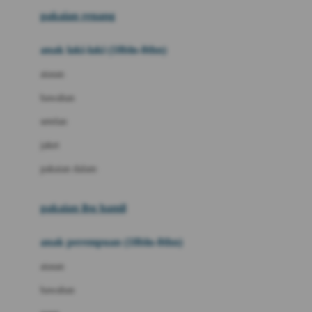
Buggygear
pakaian renang
Bumkins
anak laki-laki (18bln-8thn)
C
atasan
Cetaphil
bawahan
Chicco
setelan
Childlife
jaket
Clevamama
pakaian dalam
Cocolatte
Cottonseeds
pakaian ibu hamil
Cozy N Safe
anak perempuan (18bln-8thn)
Crane
atasan
Cybex
bawahan
D