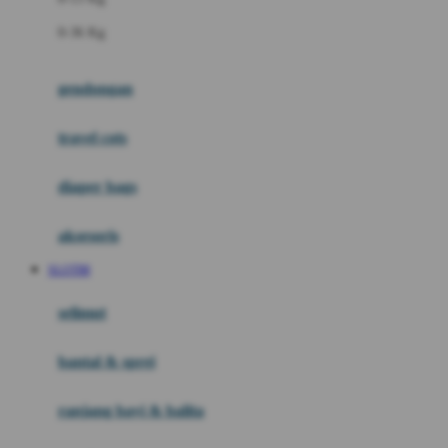
Felt So Sweet
0-36 Kg
Fisher Price
Flipper
gendongan
Friends Of Sally
travel cots
G
diaper bags
Gb
Geko
aksesoris
Graco
SLOT88
Gund
selimut
H
bantal & sprei
Habbie
Haenim
ranjang bayi & balita
Happy Horse