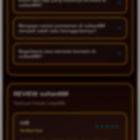
+
sultan888?
meningkatkan pengalaman bermain game. Misalnya,
anda bisa memilih permainan slot yang memiliki poin
Setelah register sebagai anggota, Anda bisa langsung
tinggi atau mempelajari strategi untuk bermain bingo
beralih antar kategori permainan dengan mudah, mulai
Mengapa variasi permainan di sultan888
dan taruhan olahraga. Platform ini juga menyediakan
+
menjadi salah satu keunggulannya?
dari slot, bingo, roulette, hingga taruhan olahraga dan
tips tentang cara mengelola akun dengan baik, seperti
kasino live. Platform ini juga menyediakan berbagai
beralih cepat antara kategori permainan kasino dan
Setelah mendaftar, anggota dapat menggunakan tips
permainan meja klasik yang diupdate secara berkala
olahraga, serta saran mengenai deposit dan penarikan
untuk menavigasi berbagai permainan kasino, slot,
Bagaimana cara memulai bermain di
agar pengalaman Anda tetap segar. Manajemen akun
+
yang lebih cepat. Dalam platform ini, anda dapat
sultan888?
bingo, dan taruhan olahraga di platform ini. Misalnya,
sederhana memungkinkan deposit dan penarikan cepat
menemukan sepuluh tips terbaru untuk memaksimalkan
para pemain bisa memilih permainan yang memiliki poin
kapan pun dibutuhkan. Jangan lupa manfaatkan tips
Setelah register sebagai member, kamu bisa
pengalaman anda. Anda bisa mempelajari cara
tinggi atau strategi seperti menganalisis peringkat
navigasi untuk menemukan poin tinggi di setiap sesi
menggunakan tips untuk menavigasi berbagai macam
menggunakan fitur-fitur platform secara efektif,
permainan dalam kategori olahraga untuk membuat
bermain Anda.
permainan, misalnya slot atau game meja untuk
misalnya dengan memeriksa pembaruan permainan
keputusan yang lebih hati-hati. Selain itu, pengguna
meningkatkan pengalamanmu, seperti memilih
atau mengikuti panduan untuk navigasi antara berbagai
dapat mengakses tips tentang cara mendaftar gratis
REVIEW sultan888
permainan dengan poin tinggi atau mengikuti strategi
kategori game. Selain itu, anda juga bisa mendapatkan
atau melihat promosi terbaru. Platform ini menyediakan
Testimoni Pemain sultan888.
penggunaan bingo serta taruhan olahraga. Platform ini
informasi mengenai cara membaca peringkat permainan
panduan penggunaan yang aman dan cepat untuk
punya tips untuk penggunaan efektif dan aman dalam
untuk membuat keputusan yang lebih bijaksana ketika
mengelola akun, beralih antara kategori permainan, dan
bermian kasino online, termasuk cara beralih cepat
menikmati berbagai macam olahraga dan casino
melakukan deposit maupun penarikan. Pengguna juga
dina
antara kategori permainan seperti kasino dan olahraga,
★★★★★
games.
bisa mendapatkan bantuan dukungan jika diperlukan.
Verified User
dan panduan tentang deposit dan withdrawal yang lebih
cepat dan aman. Kamu juga bisa mempelajari sepuluh