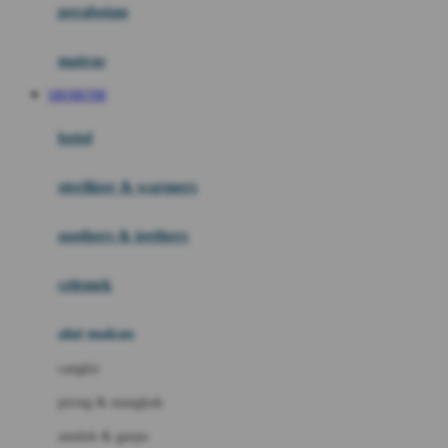
perabotan
Happy Tummy
Hauck
matras
Havaianas
SBOBET88
Hegen
botol
Hot Wheels
sterilizer & warmers
Hybrid
soothers & teethers
I
Inlacta DHA
celemek
Interlac
alat makan
Ivenet
cangkir
J
piring & mangkuk
Jack N Jill
sendok & garpu