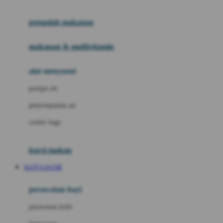
Joie
pengolah makanan
Joolz
Jujube
makanan & multivitamin
K
alat menyusui
Kiddycuts
pompa asi
Kumon
penyimpanan asi
L
cooler bags
Leapfrog
kursi makan
Leclerc
SLOT GACOR
Lee Vierra
Lillebaby
perawatan bayi
Little Bird Told Me
perawatan kulit
Little Miss Janis