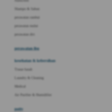
Sunscreen
London Taxi
Shampo & Sabun
Love To Dream
perawatan rambut
perawatan mulut
M
perawatan diri
Magformers
Mama's Choice
perawatan ibu
Mamas&Papas
kesehatan & kebersihan
Mamaway
Tissue basah
Maxi Cosi
Laundry & Cleaning
Megabloks
Medical
Micro
Air Purifier & Humidifier
MiDeer
Mimi & Lula
potty