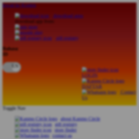
lewati ke Konten
download apps
download app from:
gift registry
Bahasa
ID
LOGIN
DAFTAR
Contact
Us
Toggle Nav
about Kanmo Circle
gift registry
store finder
contact us