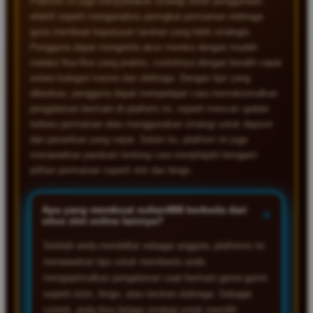
Platform ini juga menyediakan strategi untuk penggunaan
efektif seperti menganalisis peringkat permainan olahraga
guna membuat keputusan taruhan yang lebih strategis.
Pengguna dapat mengelola akun mereka dengan mudah
melalui fitur-fitur yang praktis, contohnya dengan beralih cepat
antara kategori kasino dan olahraga. Dengan tips yang
diberikan, pengguna dapat mempelajari cara memaksimalkan
pengalaman bermain di platform ini, seperti mencari update
terbaru permainan atau menggunakan strategi untuk deposit
dan penarikan yang cepat. Selain itu, platform ini juga
menawarkan panduan tentang cara menjelajahi beragam
pilihan permainan seperti slot dan bingo.
Apa yang membuat sultan888 berbeda dari
+
situs slot online lainnya?
Setelah anda mendaftar sebagai anggota, platforms ini
menawarkan tips untuk membantu anda
mengoptimalkan pengalaman saat bermain game-game
seperti slots, bingo, atau taruhan olahraga. Sebagai
contoh, anda bisa belajar strategi untuk memilih