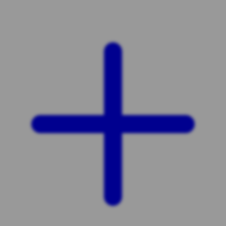
X
Xootz
Y
Yamatoya
Z
Zaxy
Zoggs
0-9
4Moms
59S