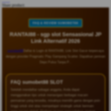
Share product:
FAQ & REVIEW SUMOBET88
RANTAI88 - sgp slot Sensasional JP
Link Alternatif 2026
sumobet88
Daftar & Login di RANTAI88, Link Slot Gacor terpercaya
dengan provider Pragmatic Play Gampang Scatter. Dapatkan jaminan
Depo Pulsa Tanpa P...
FAQ sumobet88 SLOT
Setelah mendaftar sebagai anggota, Anda dapat
menggunakan tips untuk menavigasi berbagai macam
permainan yang tersedia, misalnya memilih game dengan poin
tinggi untuk slot atau mempelajari strategik untuk bermain