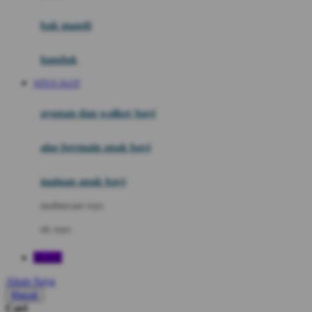
Mini Monkey
Moby
bak mandi
Momami
handuk
Mothercare
SITUS SLOT
Mustela
ayunan dan walker bayi
My Buddy Tag
My K
alas bermain anak bayi
N
mainan anak bayi
Naif
mothercare toys
Nike
elc toys
Nordic Natural
SLOT
Nuby
Akun Saya
Nuna
Masuk
Cari