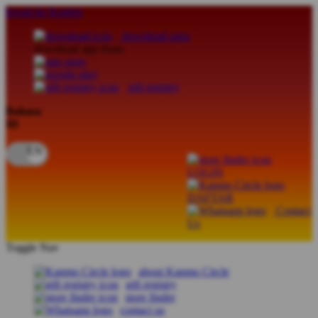
lewati ke Konten
download apps
download app from:
gift registry
Bahasa
ID
LOGIN
DAFTAR
Contact
Us
Toggle Nav
about Kanmo Circle
gift registry
store finder
contact us