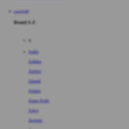
sumobet88
Brand A-Z
A
Addo
Adidas
Airfree
Alamii
Amara
Aqua Scale
Asics
Aveeno