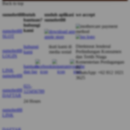
‹
›
Back to top
sumobet88
butuh
unduh aplikasi
we accept
bantuan?
sumobet88
hubungi
kami
sumobet88
SLOT
Direktorat Jenderal
hubungi
ikuti kami di
sumobet88
Perlindungan Konsumen
kami
media sosial
LOGIN
dan Tertib Niaga
Kementerian Perdagangan
bantuan
RI
LINK
dan faq
WhatsApp: +62 812 1021
sumobet88
3625
021-
sumobet88
123456789
DAFTAR
24 Hours