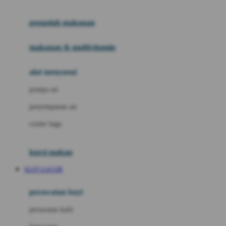
Joie
pengolah makanan
Joolz
Jujube
makanan & multivitamin
K
alat menyusui
Kiddycuts
pompa asi
Kumon
penyimpanan asi
L
cooler bags
Leapfrog
kursi makan
Leclerc
SLOT GACOR
Lee Vierra
Lillebaby
perawatan bayi
Little Bird Told Me
perawatan kulit
Little Miss Janis