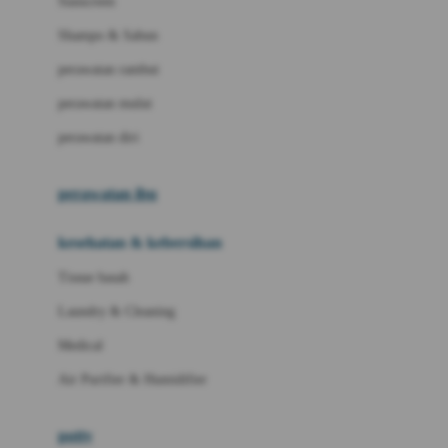
Sunscreen
London Taxi
Shampo & Sabun
Love To Dream
perawatan rambut
perawatan mulut
M
perawatan diri
Magformers
Mama's Choice
perawatan ibu
Mamas&Papas
kesehatan & kebersihan
Mamaway
Tissue basah
Maxi Cosi
Laundry & Cleaning
Megabloks
Medical
Micro
Air Purifier & Humidifier
MiDeer
Mimi & Lula
potty