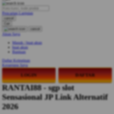
O
Pencarian Lanjutan
Oh Ma Grain
cancel
Okiedog
Cari
cancel
P
Akun Saya
Masuk / buat akun
Peachy
buat akun
Phil & Ted's
Bantuan
Philips Avent
Daftar Keinginan
Keranjang Saya
Pigeon
LOGIN
DAFTAR
Playgro
RANTAI88 - sgp slot
Poled Global
Sensasional JP Link Alternatif
Ponycycle
Puma
2026
Pureats