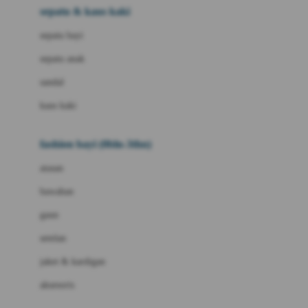
Beauty Barn
sepatu & kaus kaki
Bio Oil
sepatu bayi
Biolane
sepatu anak
Bite Fighters
sandal
Bizzi Growin
kaus kaki
Blackmores
fashion bayi (0bln-3thn)
Blooming Marvellous
atasan
Bonnels
bawahan
Bravado
gaun
Bruder
setelan
Brush Baby
jaket & kardigan
Buds Organics
aksesoris
Bugaboo