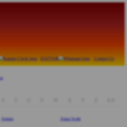
DAFTAR
Contact Us
us
S
T
U
V
W
X
Y
Z
0-9
Amara
Aqua Scale