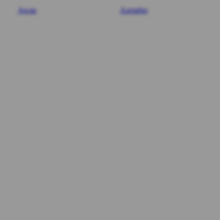
Awan
Azetabio