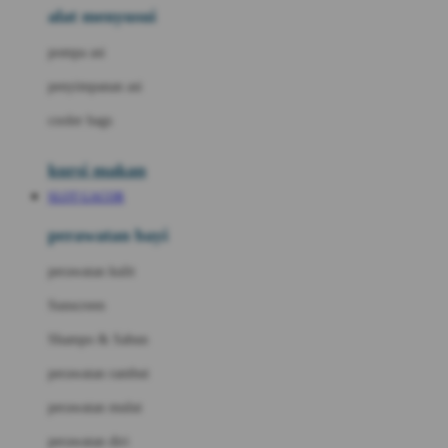
alat menyusui
pompa asi
penyimpanan asi
cooler bags
kursi makan
SLOT GACOR
perawatan bayi
perawatan kulit
Sunscreen
Shampo & Sabun
perawatan rambut
perawatan mulut
perawatan diri