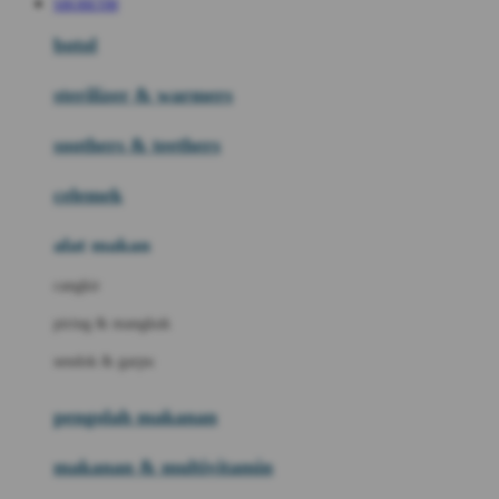
SBOBET88
botol
sterilizer & warmers
soothers & teethers
celemek
alat makan
cangkir
piring & mangkuk
sendok & garpu
pengolah makanan
makanan & multivitamin