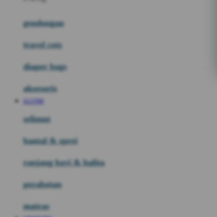
gendongan
travel cots
diaper bags
aksesoris
SLOT88
selimut
bantal & sprei
ranjang bayi & balita
perabotan
matras