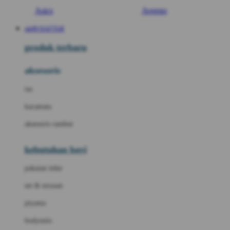
Asics
Aveeno
ole99 DAFTAR
produk terbaru
aksesoris
tas
kacamata
aksesoris rambut
kebutuhan bayi
pakaian tidur
set & terusan
piyama
bodysuits