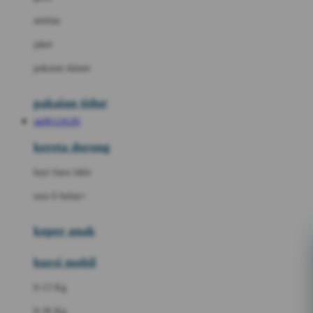
setelan
jaket
pakaian dalam
pakaian tidur
ole99 LOGIN
kereta dorong
bayi baru lahir
usia 6 bulan+
koper anak
kursi mobil
0-13 Kg
0-36 Kg