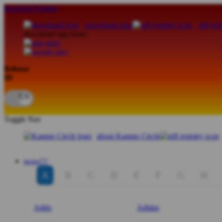
lewati ke Konten
download apps
gift reg
download app from:
Bahasa
ID
Toggle Nav
about Kanmo Circle
theslot777
A
B
C
D
E
F
G
H
Addo
Adidas