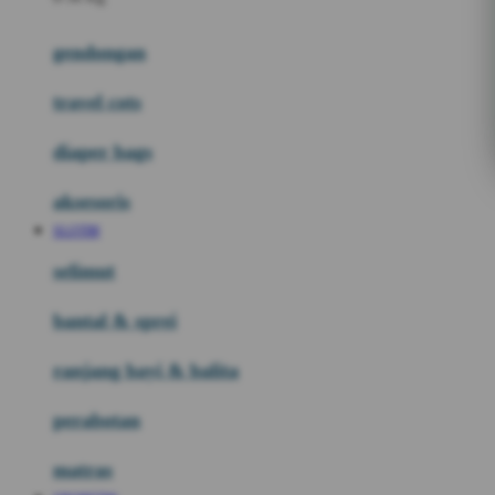
gendongan
travel cots
diaper bags
aksesoris
SLOT88
selimut
bantal & sprei
ranjang bayi & balita
perabotan
matras