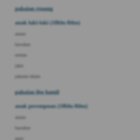
pakaian renang
anak laki-laki (18bln-8thn)
atasan
bawahan
setelan
jaket
pakaian dalam
pakaian ibu hamil
anak perempuan (18bln-8thn)
atasan
bawahan
gaun