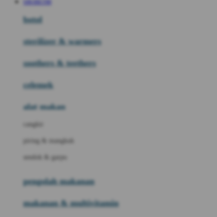
SBOBET88
botol
sterilizer & warmers
soothers & teethers
celemek
alat makan
cangkir
piring & mangkuk
sendok & garpu
pengolah makanan
makanan & multivitamin