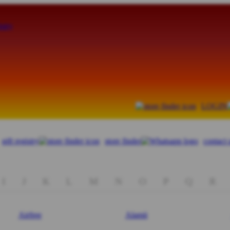
istry
LOGIN
gift registry
store finder
contact 
I
J
K
L
M
N
O
P
Q
R
Airfree
Alamii