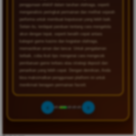
memanfaatkan platform secara optimal.
menyediakan strategi untuk penggunaan efektif sports-
related gaming, seperti menganalisis peringkat
pertandingan untuk pembuatan keputusan yang lebih
bijak. Untuk pengelolaan akun, terdapat sepuluh tips,
misalnya cara beralih cepat antara kategori kasino dan
olahraga, serta panduan aman untuk deposit dan
penarikan. Dengan mencoba aplikasi platform ini dan
mengikuti tips penggunaan, Anda dapat dengan mudah
memaksimalkan pengalaman bermain games seperti
slot dan table games, mendapatkan informasi terbaru
dan membuat pilihan yang tepat.
‹
›
Back to top