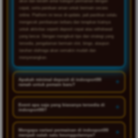
akun dan beralih antar kategori permainan dengan
cepat, serta panduan aman untuk bermain secara
online. Platform ini terus di-update, jadi pastikan selalu
mengecek pembaruan terbaru dan terapkan kiatnya
untuk aktivitas seperti deposit cepat atau withdrawal
yang lancar. Dengan mengikuti tips dan strategi yang
tersedia, pengalaman bermain slot, bingo, ataupun
taruhan olahraga akan semakin mudah dan
menyenangkan.
Apakah minimal deposit di indosport99
+
ramah untuk pemain baru?
Setelah register sebagai anggota, Anda bisa langsung
menikmati tips navigasi praktis untuk beralih antar
Event apa saja yang biasanya tersedia di
+
indosport99?
kategori permainan dengan mudah. Platform
menyediakan berbagai pilihan menarik mulai dari slot,
Setelah kamu daftar sebagai anggota baru, kamu bisa
bingo, roulette, taruhan olahraga, hingga kasino live dan
memanfaatkan tips untuk menjelajahi berbagai macam
Mengapa variasi permainan di indosport99
permainan meja. Deposit dan penarikan cepat tersedia
+
menjadi salah satu keunggulannya?
permainan yang tersedia secara luas. Misalnya, kamu
untuk memastikan transaksi Anda berjalan lancar tanpa