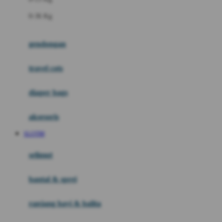
Felt So Sweet
0-36 Kg
Fisher Price
Flipper
gendongan
Friends Of Sally
travel cots
G
diaper bags
Gb
Geko
aksesoris
Graco
SLOT88
Gund
selimut
H
bantal & sprei
Habbie
Haenim
ranjang bayi & balita
Happy Horse