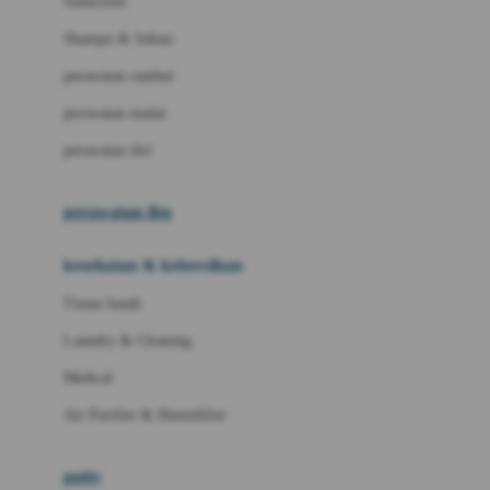
Sunscreen
London Taxi
Shampo & Sabun
Love To Dream
perawatan rambut
perawatan mulut
M
perawatan diri
Magformers
Mama's Choice
perawatan ibu
Mamas&Papas
kesehatan & kebersihan
Mamaway
Tissue basah
Maxi Cosi
Laundry & Cleaning
Megabloks
Medical
Micro
Air Purifier & Humidifier
MiDeer
Mimi & Lula
potty