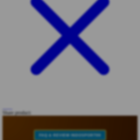
Share product:
FAQ & REVIEW INDOSPORT99