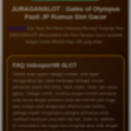
JURAGANSLOT : Gates of Olympus
Pasti JP Rumus Slot Gacor
indosport99
Cari Situs Slot Resmi Gampang Menang? Kunjungi Situs
JURAGANSLOT! Menyediakan info Pola Olympus Gacor terupdate
dengan sistem Minimal Depo 10k yang aman...
FAQ indosport99 SLOT
Setelah anda register sebagai member, anda dapat
menggunakan tips untuk menavigasi berbagai macam
permainan seperti slot online, tebak angka , bingo, dan casino
games. Sebagai contoh, misalnya dengan memilih permainan
yang sesuai dengan preferensi anda dan memiliki poin tinggi,
atau strategi untuk penggunaan effective pada taruhan
olahraga seperti menganalisis peringkat permainan untuk
membuat keputusan yang lebih hati-hati. Selain itu, platform
ini menyediakan tips bagaimana mengelola akun anda dengan