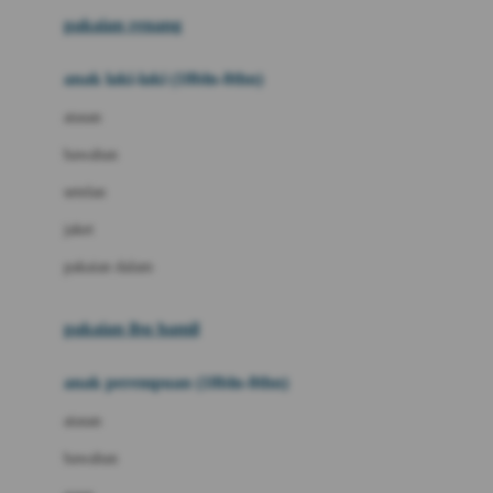
Buggygear
pakaian renang
Bumkins
anak laki-laki (18bln-8thn)
C
atasan
Cetaphil
bawahan
Chicco
setelan
Childlife
jaket
Clevamama
pakaian dalam
Cocolatte
Cottonseeds
pakaian ibu hamil
Cozy N Safe
anak perempuan (18bln-8thn)
Crane
atasan
Cybex
bawahan
D