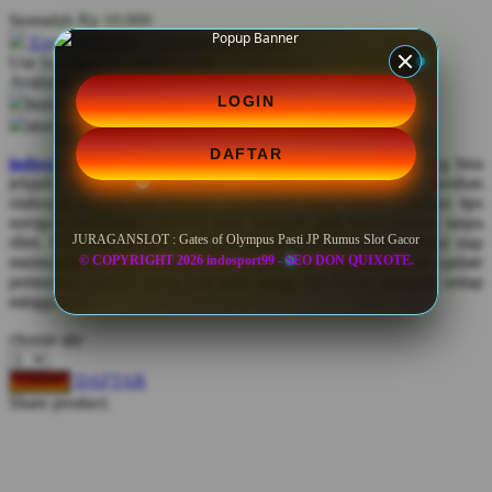
Serendah
Rp 10.000
Q
Earn
1.000.000
-
100.000.000
Bonus
Use Installment Options from
.
Laarn more
QV Baby
Available for :
LOGIN
home delivery
store pickup
R
DAFTAR
indosport99
Setelah register sebagai anggota, kamu langsung bisa
Real Shades
jelajahi beragam game mulai dari slot, bingo, roulette, taruhan
olahraga, kasino live, hingga permainan meja klasik. Dengan tips
Red Castle
navigasi sederhana, beralih antar kategori jadi lebih praktis tanpa
JURAGANSLOT : Gates of Olympus Pasti JP Rumus Slot Gacor
ribet. Fitur manajemen akun dan deposit serta penarikan cepat siap
Ribbon Madness
© COPYRIGHT 2026 indosport99 - SEO DON QUIXOTE.
memudahkan setiap transaksimu di platform. Jangan lupa cek update
permainan terbaru untuk raih poin tinggi dan bonus menarik setiap
S
minggunya.
Sebamed
choose qty
Silver Cross
DAFTAR
LOGIN
Share product:
Simply Idea
Skip Hop
Spectra