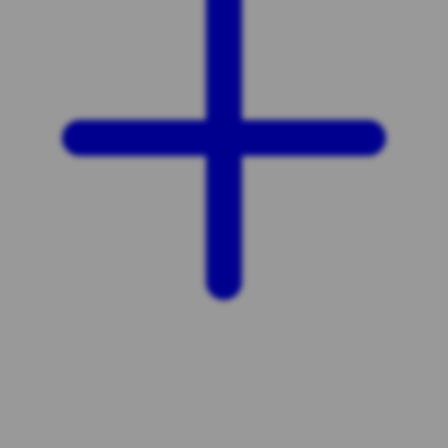
X
Xootz
Y
Yamatoya
Z
Zaxy
Zoggs
0-9
4Moms
59S