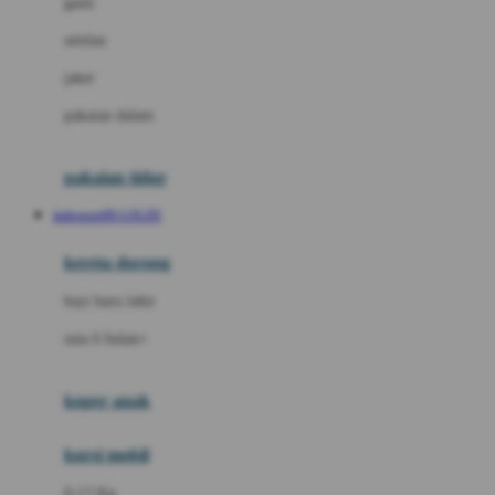
gaun
Dae Organics
setelan
Docare
jaket
Doona
pakaian dalam
Down To Earth
Drew
pakaian tidur
Dr. Brown's
indosport99 LOGIN
E
kereta dorong
ELC
bayi baru lahir
Ergobaby
usia 6 bulan+
Expert Care
koper anak
Ezyroller
kursi mobil
F
0-13 Kg