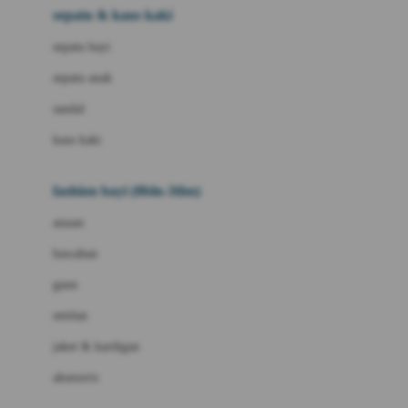
Beauty Barn
sepatu & kaus kaki
Bio Oil
sepatu bayi
Biolane
sepatu anak
Bite Fighters
sandal
Bizzi Growin
kaus kaki
Blackmores
fashion bayi (0bln-3thn)
Blooming Marvellous
atasan
Bonnels
bawahan
Bravado
gaun
Bruder
setelan
Brush Baby
jaket & kardigan
Buds Organics
aksesoris
Bugaboo