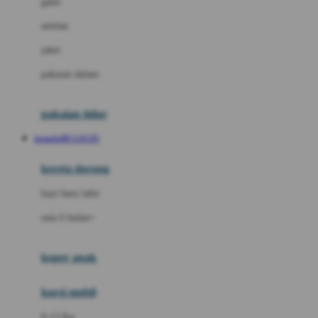
gaun
Dae Organics
setelan
Docare
jaket
Doona
pakaian dalam
Down To Earth
Drew
pakaian tidur
Dr. Brown's
instaslot88 LOGIN
E
kereta dorong
ELC
bayi baru lahir
Ergobaby
usia 6 bulan+
Expert Care
koper anak
Ezyroller
kursi mobil
F
0-13 Kg