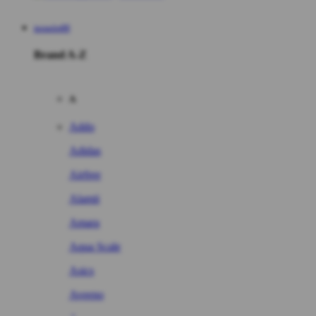
instaslot88
Brand A-Z
A
Addo
Adidas
Airfree
Alamii
Amara
Aqua Scale
Asics
Aveeno