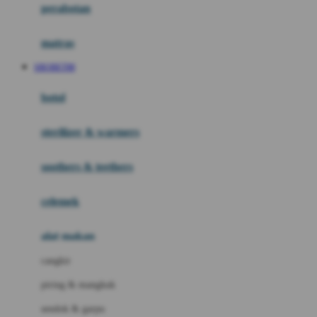
perabotan
Happy Tummy
Hauck
matras
Havaianas
SBOBET88
Hegen
botol
Hot Wheels
sterilizer & warmers
Hybrid
soothers & teethers
I
Inlacta DHA
celemek
Interlac
alat makan
Ivenet
cangkir
J
piring & mangkuk
Jack N Jill
sendok & garpu