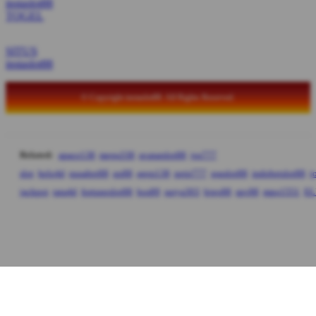
LINK
DAFTAR
instaslot88
instaslot88
TOGEL
SITUS
instaslot88
© Copyright instaslot88. All Rights Reserved.
Related:
apace138
mega338
avatarslot88
jos777
slot
helo4d
nusabet88
qq88
agen138
petir777
gasslot88
indobetslot88
j
jackpot
tata4d
fortuneslot88
bos89
surya303
bigo88
spv88
mpo1551
EL