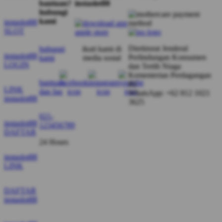
Back to top
instaslot88
butuh
unduh aplikasi
we accept
bantuan?
instaslot88
hubungi
kami
instaslot88
SLOT
Direktorat Jenderal
hubungi
ikuti kami di
instaslot88
Perlindungan Konsumen
kami
media sosial
LOGIN
dan Tertib Niaga
Kementerian Perdagangan
bantuan
RI
LINK
dan faq
WhatsApp: +62 812 1021
instaslot88
3625
021-
instaslot88
123456789
DAFTAR
24 Hours
instaslot88