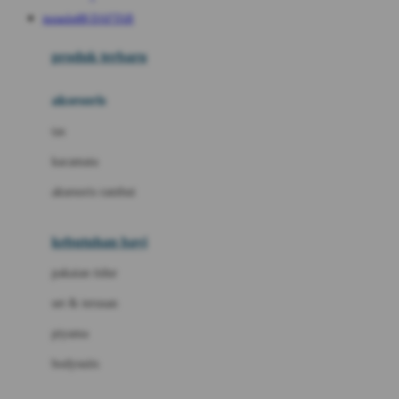
Awan
instaslot88 DAFTAR
Azetabio
produk terbaru
B
aksesoris
Baabaasheepz
tas
Babiators
kacamata
Baby Dove
aksesoris rambut
Baby Jogger
Baby Rovega
kebutuhan bayi
Babybee
pakaian tidur
Banana Boat
set & terusan
Banz
piyama
Barbie
bodysuits
Beaba