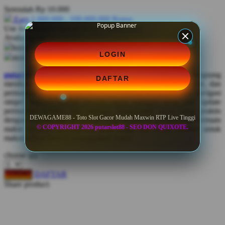
Serendah
Rp 10.000
Q
Earn
1.000.000
-
100.000.000
Bonus
Use Installment Options from
.
Laarn more
QV Baby
Available for :
home delivery
LOGIN
store pickup
R
putarslot88
Setelah register sebagai anggota, Anda bisa langsung
Real Shades
DAFTAR
menikmati slot, bingo, roulette, taruhan olahraga, kasino live, dan
permainan meja populer lainnya. Platform ini punya tips navigasi
Red Castle
simpel supaya mudah beralih antar kategori serta cek update
permainan terbaru tiap minggu. Manajemen akun yang praktis
Ribbon Madness
DEWAGAME88 - Toto Slot Gacor Mudah Maxwin RTP Live Tinggi
dengan deposit dan penarikan cepat membuat pengalaman bermain
© COPYRIGHT 2026 putarslot88 - SEO DON QUIXOTE.
makin nyaman. Kumpulkan poin tinggi dari setiap taruhan untuk
S
maksimalkan benefit keanggotaan Anda!
Sebamed
choose qty
Silver Cross
DAFTAR
LOGIN
Share product:
Simply Idea
Skip Hop
Spectra