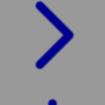
Twistshake
TY Toys
U
V
Veja
Vitaflow
Vtech
W
Waterland
Wellness