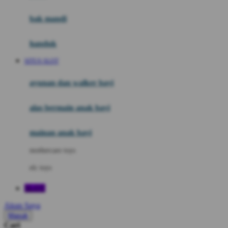
Mini Monkey
Moby
bak mandi
Momami
handuk
Mothercare
SITUS SLOT
Mustela
ayunan dan walker bayi
My Buddy Tag
My K
alas bermain anak bayi
N
mainan anak bayi
Naif
mothercare toys
Nike
elc toys
Nordic Natural
SLOT
Nuby
Akun Saya
Nuna
Masuk
Cari