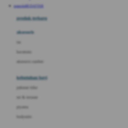
Awan
putarslot88 DAFTAR
Azetabio
produk terbaru
B
aksesoris
Baabaasheepz
tas
Babiators
kacamata
Baby Dove
aksesoris rambut
Baby Jogger
Baby Rovega
kebutuhan bayi
Babybee
pakaian tidur
Banana Boat
set & terusan
Banz
piyama
Barbie
bodysuits
Beaba