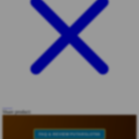
Share product:
FAQ & REVIEW PUTARSLOT88