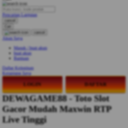
O
Pencarian Lanjutan
Oh Ma Grain
cancel
Okiedog
Cari
cancel
P
Akun Saya
Masuk / buat akun
Peachy
buat akun
Phil & Ted's
Bantuan
Philips Avent
Daftar Keinginan
Keranjang Saya
Pigeon
LOGIN
DAFTAR
Playgro
DEWAGAME88 - Toto Slot
Poled Global
Gacor Mudah Maxwin RTP
Ponycycle
Puma
Live Tinggi
Pureats