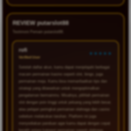
permainan kasino dan sportsbook. Untuk pengalaman
pertandingan sepak bola favorit Anda dalam kategori
rutin. Semakin sering bermain, poin tinggi yang
menggunakan tips untuk menavigasi berbagai slot,
pengguna yang optimal, platform ini rutin memberikan
sports betting. Platform ini juga menyediakan tips dan
terkumpul akan membuat pengalamanmu di platform ini
permainan meja, bingo, dan taruhan olahraga untuk
update tentang game terbaru serta tips untuk deposit
strategi untuk meningkatkan pengalaman Anda, seperti
makin menyenangkan.
meningkatkan pengalaman Anda. Misalnya, Anda bisa
dan penarikan uang saku dengan cepat dan aman.
menganalisis peringkat pertandingan olahraga untuk
REVIEW putarslot88
memilih permainan yang memiliki poin tinggi atau
Dengan menguasai tip dan strategi tersebut , menjadi
membuat keputusan lebih terencana dan memilih slot
Testimoni Pemain putarslot88.
mempelajari strategi terbaru untuk jenis permainan
anggota aktif di platform ini akan semakin
yang menawarkan poin tinggi. Untuk mengavasi
tertentu. Selain itu platform ini menyediakan perincian
menyenangkan.
beragam permainan dengan mudah, pengguna dapat
tentang cara mengelola akun, seperti beralih cepat
memanfaatkan fitur-fitur platform. Misalnya, filter
dina
antar kategori permainan kasino dan aktivitas olahraga.
pencarian memungkinkan Anda untuk menyaring
In addition, pengguna dapat memperoleh tips mengenai
Verified User
permainan berdasarkan kategori atau jenisnya
deposit dan penarikan yang lebih cepat, serta
sementara tombol "latest update" akan menampilkan
memanfaatkan fitur-fitur lain seperti update game
game baru yang tersedia. Selain itu, Anda bisa
terbaru untuk pengalaman bermain yang optimal.
memantau aktivitas akun Anda seperti poin terkumpul
dan riwayat transaksi agar lebih teliti dalam mengontrol
budget bermain. Dengan tips dan strategi yang
disediakan, platform ini dirancang untuk memberikan
pengalaman bermain yang aman, mudah dipahami, dan
menyenangkan buat setiap pengguna.