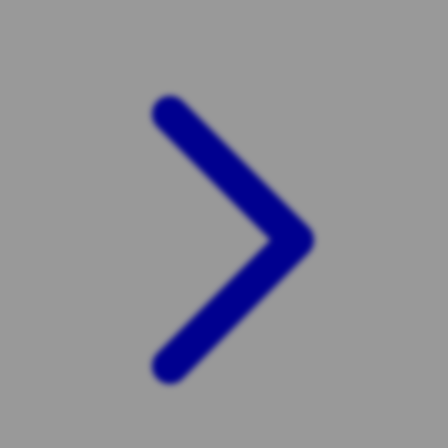
Twistshake
TY Toys
U
V
Veja
Vitaflow
Vtech
W
Waterland
Wellness