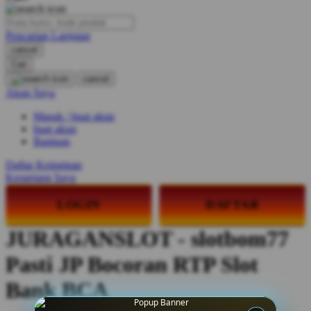
O
Pencarian Lanjutan
Oh Ma Grain
cancel
Okiedog
Cari
cancel
P
Akun Saya
Masuk / buat akun
Peachy
buat akun
Phil & Ted's
Bantuan
Philips Avent
Daftar Keinginan
Keranjang Saya
Pigeon
LOGIN
DAFTAR
Playgro
JURAGANSLOT - slotbom77
Poled Global
Pasti JP Bocoran RTP Slot
Ponycycle
Puma
Bank BCA
Pureats