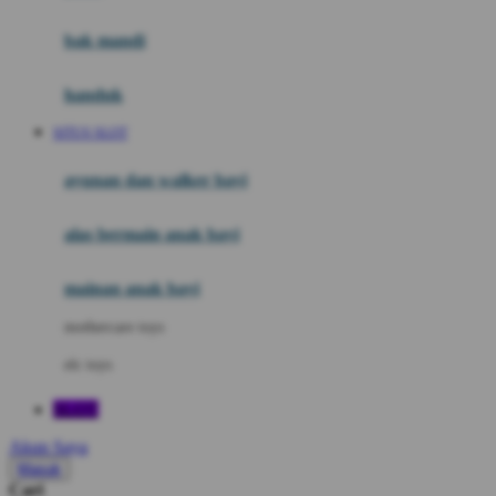
Mini Monkey
Moby
bak mandi
Momami
handuk
Mothercare
SITUS SLOT
Mustela
ayunan dan walker bayi
My Buddy Tag
My K
alas bermain anak bayi
N
mainan anak bayi
Naif
mothercare toys
Nike
elc toys
Nordic Natural
SLOT
Nuby
Akun Saya
Nuna
Masuk
Cari