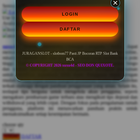
Serendah
Rp 10.000
Q
Earn
1.000.000
-
100.000.000
Bonus
LOGIN
Use Installment Options from
.
Laarn more
QV Baby
Available for :
DAFTAR
home delivery
store pickup
R
xuxu4d
Setelah mendaftar sebagai anggota, Anda dapat
Real Shades
memanfaatkan berbagai tips untuk menavigasi pilihan game online,
JURAGANSLOT - slotbom77 Pasti JP Bocoran RTP Slot Bank
misalnya, memilih slot atau permainan meja yang memberikan poin
Red Castle
BCA
tinggi. Platform ini juga menyediakan strategi efektif untuk bingo
© COPYRIGHT 2026 xuxu4d - SEO DON QUIXOTE.
dan taruhan olahraga, seperti menganalisis peringkat permainan
Ribbon Madness
untuk membuat keputusan lebih tepat. Pengguna dapat dengan
mudah beralih cepat antara kategori permainan kasino dan aktivitas
S
terkait olahraga dengan panduan penggunaan yang aman. Selain itu,
terdapat tips berguna untuk mengelola akun pengguna, seperti
Sebamed
mengakses pembaruan game terbaru atau mengikuti tips deposit dan
withdrawal yang lebih cepat. Dengan fokus pada pengalaman ramah
Silver Cross
pengguna, platform ini menawarkan panduan praktis untuk
memaksimalkan setiap kesempatan bermain.
Simply Idea
choose qty
Skip Hop
DAFTAR
Spectra
LOGIN