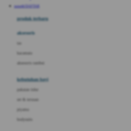
Awan
xuxu4d DAFTAR
Azetabio
produk terbaru
B
aksesoris
Baabaasheepz
tas
Babiators
kacamata
Baby Dove
aksesoris rambut
Baby Jogger
Baby Rovega
kebutuhan bayi
Babybee
pakaian tidur
Banana Boat
set & terusan
Banz
piyama
Barbie
bodysuits
Beaba