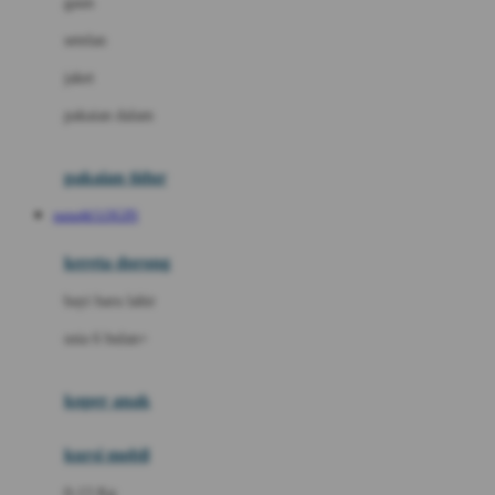
gaun
Dae Organics
setelan
Docare
jaket
Doona
pakaian dalam
Down To Earth
Drew
pakaian tidur
Dr. Brown's
xuxu4d LOGIN
E
kereta dorong
ELC
bayi baru lahir
Ergobaby
usia 6 bulan+
Expert Care
koper anak
Ezyroller
kursi mobil
F
0-13 Kg