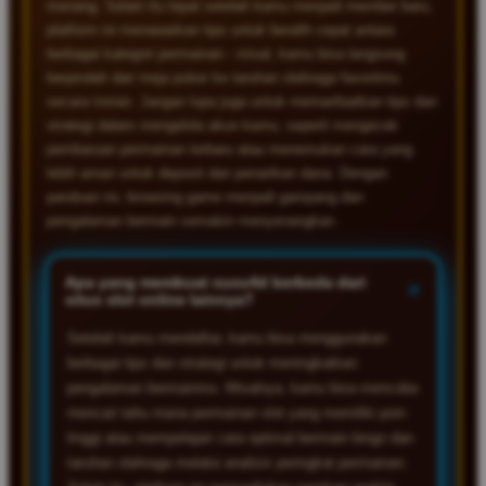
menang. Selain itu tepat setelah kamu menjadi member baru,
platform ini menawarkan tips untuk beralih cepat antara
berbagai kategori permainan - misal, kamu bisa langsung
berpindah dari meja poker ke taruhan olahraga favoritmu
secara instan. Jangan lupa juga untuk memanfaatkan tips dan
strategi dalam mengelola akun kamu, seperti mengecek
pembaruan permainan terbaru atau menemukan cara yang
lebih aman untuk deposit dan penarikan dana. Dengan
panduan ini, browsing game menjadi gampang dan
pengalaman bermain semakin menyenangkan.
Apa yang membuat xuxu4d berbeda dari
+
situs slot online lainnya?
Setelah kamu mendaftar, kamu bisa menggunakan
berbagai tips dan strategi untuk meningkatkan
pengalaman bermainmu. Misalnya, kamu bisa mencoba
mencari tahu mana permainan slot yang memiliki poin
tinggi atau mempelajari cara optimal bermain bingo dan
taruhan olahraga melalui analisis peringkat permainan.