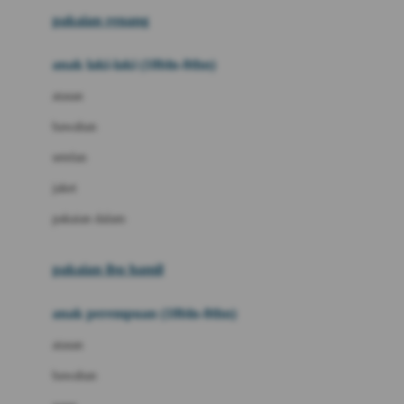
Buggygear
pakaian renang
Bumkins
anak laki-laki (18bln-8thn)
C
atasan
Cetaphil
bawahan
Chicco
setelan
Childlife
jaket
Clevamama
pakaian dalam
Cocolatte
Cottonseeds
pakaian ibu hamil
Cozy N Safe
anak perempuan (18bln-8thn)
Crane
atasan
Cybex
bawahan
D