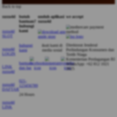
SLOT
Direktorat Jenderal
hubungi
ikuti kami di
xuxu4d
Perlindungan Konsumen dan
kami
media sosial
LOGIN
Tertib Niaga
Kementerian Perdagangan RI
bantuan
WhatsApp: +62 812 1021
LINK
dan faq
3625
xuxu4d
021-
xuxu4d
123456789
DAFTAR
24 Hours
xuxu4d
LINK
DAFTAR
xuxu4d
xuxu4d
TOGEL