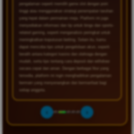
beralih cepat antara kategori atau memeriksa riwayat
kasino live, dan permainan meja. Gunakan tips
aktivitasmu. Dengan panduan ini, kamu dapat
navigasi untuk beralih antar kategori dengan praktis
menikmati berbagai macam permainan secara aman
sesuai mood bermainmu. Fitur manajemen akun dan
dan menyenangkan.
sistem deposit serta penarikan cepat memastikan
setiap transaksi berjalan lancar dan aman. Jangan
lewatkan update permainan terbaru yang selalu hadir
dengan fitur seru serta peluang raih poin tinggi di setiap
sesi bermain.
‹
›
Back to top
xuxu4d
butuh
unduh aplikasi
we accept
bantuan?
xuxu4d
hubungi
kami
xuxu4d