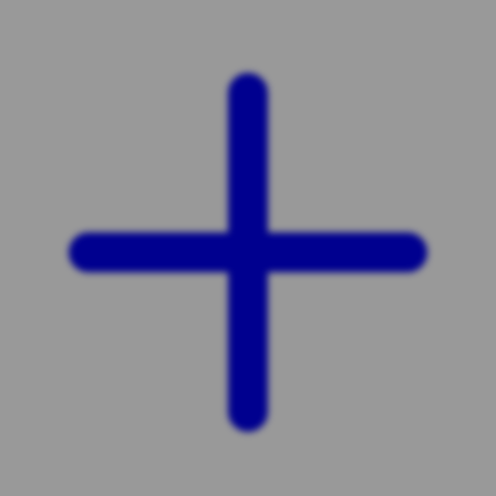
X
Xootz
Y
Yamatoya
Z
Zaxy
Zoggs
0-9
4Moms
59S