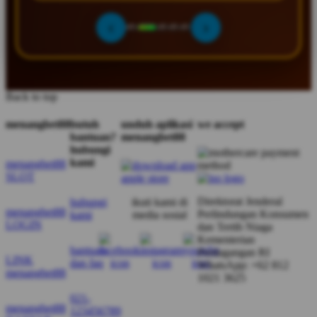
‹
›
Back to top
menangbet88
butuh
unduh aplikasi
we accept
bantuan?
menangbet88
hubungi
kami
menangbet88
SLOT
Direktorat Jenderal
hubungi
ikuti kami di
menangbet88
Perlindungan Konsumen
kami
media sosial
LOGIN
dan Tertib Niaga