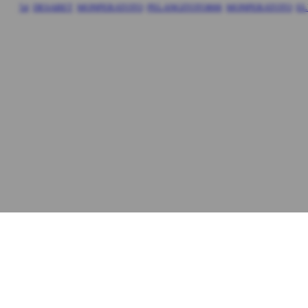
Related:
master138
liga228
nusantara88
pragmatic138
gem188
nekoslot
tergacor
lambo388
viralbet77
gacor
pg
situs123
danauhoki88
tektok777
5d
DESABET
MONPERATOTO
PELANGITOTO888
MONPERATOTO
EL