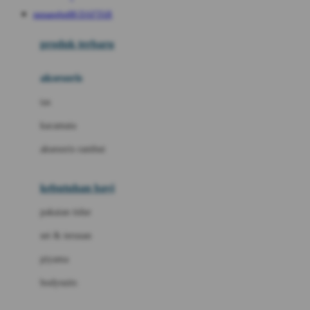
Awan
menangbet88 DAFTAR
Azetabio
produk terbaru
B
aksesoris
Baabaasheepz
tas
Babiators
kacamata
Baby Dove
aksesoris rambut
Baby Jogger
Baby Rovega
kebutuhan bayi
Babybee
pakaian tidur
Banana Boat
set & terusan
Banz
piyama
Barbie
bodysuits
Beaba