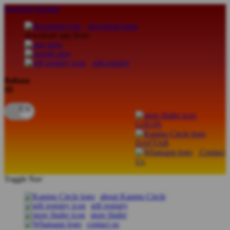
lewati ke Konten
download apps
download app from:
gift registry
Bahasa
ID
LOGIN
DAFTAR
Contact
Us
Toggle Nav
about Kanmo Circle
gift registry
store finder
contact us