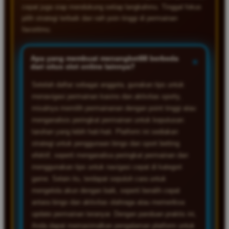
cepat juga siap mendukung setiap langkahmu. Tinggal fokus
pilih strategi terbaik dan raih poin tinggi di permainan
favoritmu.
Apa yang membuat menangbet88 berbeda
+
dari situs slot online lainnya?
Setelah daftar sebagai anggota, gunakan tips untuk
menavigasi permainan kasino dan aktivitas sporty,
misalnya memilih permainanan dengan point tinggi atau
menganalisis peringkat permainan untuk keputusan
taruhan yang lebih hati-hati. Platform ini sediakan
strategi untuk penggunaan bingo dan sport betting
efektif, seperti menganalisa peringkat permainan dan
menggunakan tips untuk navigasi cepat di kategori
game. Selain itu, terdapat sepuluh cara untuk
mengelola akun dengan baik, seperti beralih cepat
antara bingo dan aktivitas olahraga atau memeriksa
update permainan teranyar. Dengan panduan praktis ini,
Anda dapat memaximalkan pengalaman platform untuk