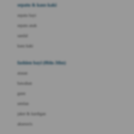
Beauty Barn
sepatu & kaus kaki
Bio Oil
sepatu bayi
Biolane
sepatu anak
Bite Fighters
sandal
Bizzi Growin
kaus kaki
Blackmores
fashion bayi (0bln-3thn)
Blooming Marvellous
atasan
Bonnels
bawahan
Bravado
gaun
Bruder
setelan
Brush Baby
jaket & kardigan
Buds Organics
aksesoris
Bugaboo