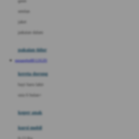
gaun
Dae Organics
setelan
Docare
jaket
Doona
pakaian dalam
Down To Earth
Drew
pakaian tidur
Dr. Brown's
menangbet88 LOGIN
E
kereta dorong
ELC
bayi baru lahir
Ergobaby
usia 6 bulan+
Expert Care
koper anak
Ezyroller
kursi mobil
F
0-13 Kg