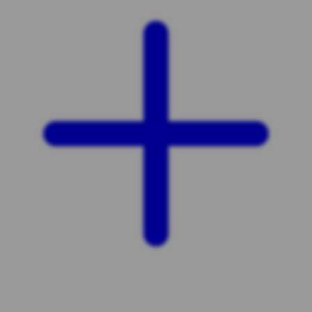
X
Xootz
Y
Yamatoya
Z
Zaxy
Zoggs
0-9
4Moms
59S