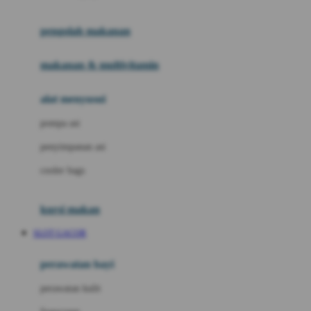
Joie
pengolah makanan
Joolz
Jujube
makanan & multivitamin
K
alat menyusui
Kiddycuts
pompa asi
Kumon
penyimpanan asi
L
cooler bags
Leapfrog
kursi makan
Leclerc
SLOT GACOR
Lee Vierra
Lillebaby
perawatan bayi
Little Bird Told Me
perawatan kulit
Little Miss Janis