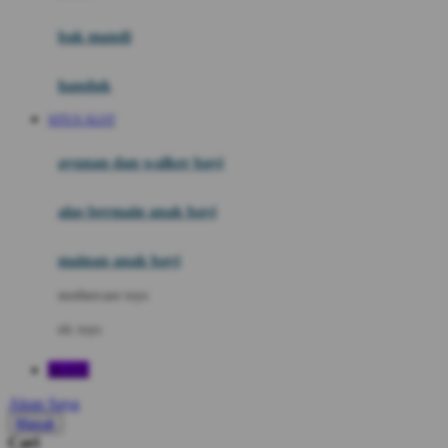
Mini Monkey
Moby
bak mandi
Momami
handuk
Mothercare
SITUS SLOT
Mustela
ayunan dan walker bayi
My Buddy Tag
My K
alas bermain anak bayi
N
mainan anak bayi
Naif
mothercare toys
Nike
elc toys
Nordic Natural
SLOT
Nuby
Akun Saya
Nuna
Masuk
Cari