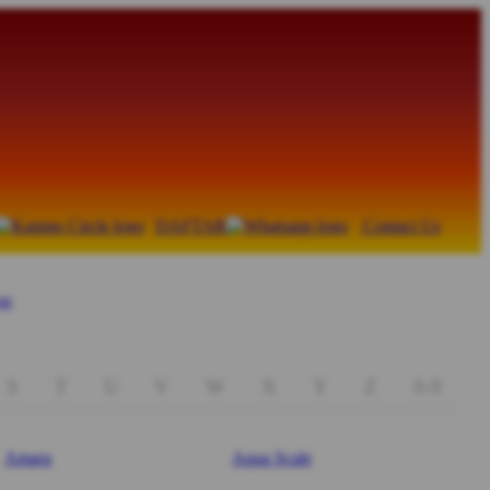
DAFTAR
Contact Us
us
S
T
U
V
W
X
Y
Z
0-9
Amara
Aqua Scale