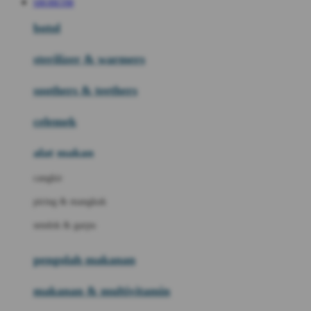
SBOBET88
botol
sterilizer & warmers
soothers & teethers
celemek
alat makan
cangkir
piring & mangkuk
sendok & garpu
pengolah makanan
makanan & multivitamin