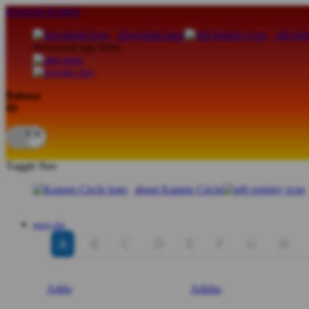
lewati ke Konten
download apps
gift reg
download app from:
Bahasa
ID
Toggle Nav
about Kanmo Circle
gacor slot
A
B
C
D
E
F
G
H
Addo
Adidas