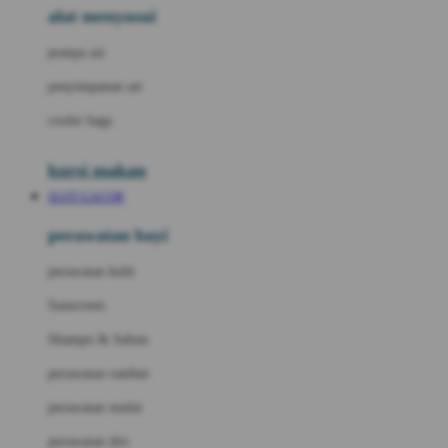
alat menyusui
pompa asi
penyimpanan asi
cooler bags
kursi makan
SLOT GACOR
perawatan bayi
perawatan kulit
Sunscreen
Shampo & Sabun
perawatan rambut
perawatan mulut
perawatan diri