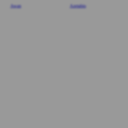
Awan
Azetabio