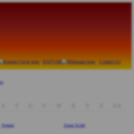
DAFTAR
Contact Us
us
S
T
U
V
W
X
Y
Z
0-9
Amara
Aqua Scale