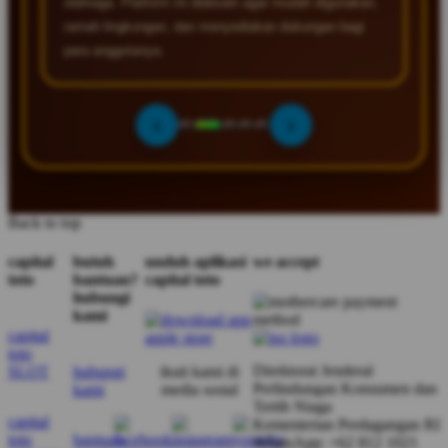
toto
bantuan?
capital toto
hubungi
kami
capital
toto
Direktorat Jenderal
SLOT
hubungi
ikuti kami di
Perlindungan Konsumen dan
kami
media sosial
Tertib Niaga
capital
Kementerian Perdagangan RI
toto
bantuan
WhatsApp: +62 812 1021
LOGIN
dan faq
3625
LINK
021-
capital
123456789
toto
24 Hours
capital
toto
DAFTAR
capital
toto