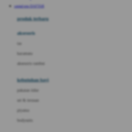
Awan
capital toto DAFTAR
Azetabio
produk terbaru
B
aksesoris
Baabaasheepz
tas
Babiators
kacamata
Baby Dove
aksesoris rambut
Baby Jogger
Baby Rovega
kebutuhan bayi
Babybee
pakaian tidur
Banana Boat
set & terusan
Banz
piyama
Barbie
bodysuits
Beaba