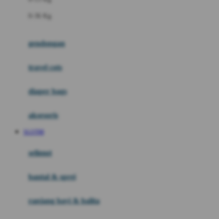
Felt So Sweet
0-36 Kg
Fisher Price
Flipper
gendongan
Friends Of Sally
travel cots
G
diaper bags
Gb
Geko
aksesoris
Graco
SLOT88
Gund
selimut
H
bantal & sprei
Habbie
Haenim
ranjang bayi & balita
Happy Horse