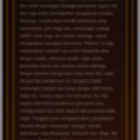
macam permainan, misalnya slot, bingo, game meja
preferensi mereka. Platform ini juga menyediakan tips
atau bahkan taruhan olahraga. Platform ini memiliki
untuk manajemen akun, seperti cara beralih antara
fitur untuk membantu Anda menavigasi dengan mudah,
kategori permainan dengan cepat dan bagaimana
melakukan deposit atau penarikan dengan aman dan
seperti cara beralih antara kategori permainan dan
mudah.
mengelola akun Anda secara efisien. Misalnya, Anda
bisa memeriksa poin terkumpul atau melihat riwayat
aktivitas Anda. Selain itu, platform ini juga memberikan
tips bermanfaat untuk memaksimalkan pengalaman
bermain, seperti strategifor memanfaatkan promosi
atau mempelajari ranking terkini dari game tertentu.
‹
›
Back to top
capital
butuh
unduh aplikasi
we accept