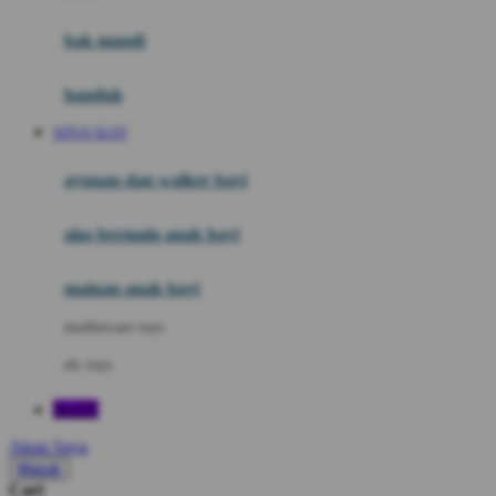
Mini Monkey
Moby
bak mandi
Momami
handuk
Mothercare
SITUS SLOT
Mustela
ayunan dan walker bayi
My Buddy Tag
My K
alas bermain anak bayi
N
mainan anak bayi
Naif
mothercare toys
Nike
elc toys
Nordic Natural
SLOT
Nuby
Akun Saya
Nuna
Masuk
Cari