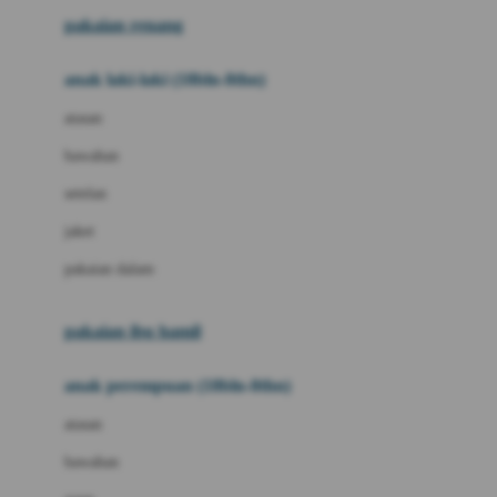
Buggygear
pakaian renang
Bumkins
anak laki-laki (18bln-8thn)
C
atasan
Cetaphil
bawahan
Chicco
setelan
Childlife
jaket
Clevamama
pakaian dalam
Cocolatte
Cottonseeds
pakaian ibu hamil
Cozy N Safe
anak perempuan (18bln-8thn)
Crane
atasan
Cybex
bawahan
D