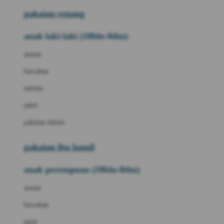
pakaian renang
anak laki-laki (18bln-8thn)
atasan
bawahan
setelan
jaket
pakaian dalam
pakaian ibu hamil
anak perempuan (18bln-8thn)
atasan
bawahan
gaun