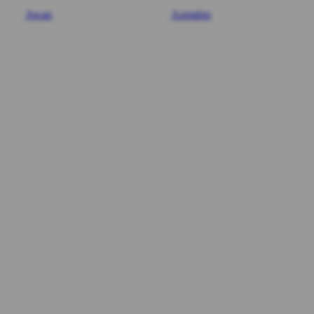
Awan
Azetabio