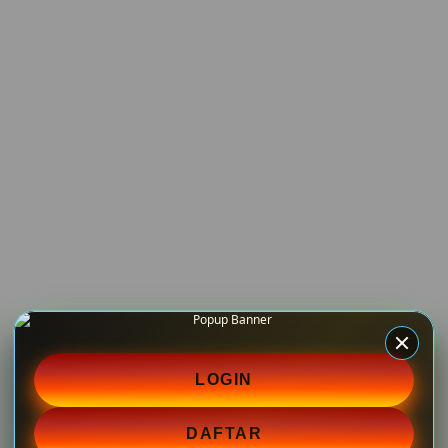
LOGIN
DAFTAR