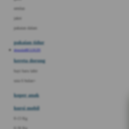
setelan
jaket
pakaian dalam
pakaian tidur
deposlot88 LOGIN
kereta dorong
bayi baru lahir
usia 6 bulan+
koper anak
kursi mobil
0-13 Kg
0-36 Kg