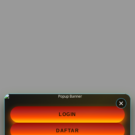
LOGIN
DAFTAR