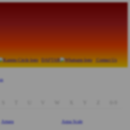
DAFTAR
Contact Us
us
S
T
U
V
W
X
Y
Z
0-9
Amara
Aqua Scale