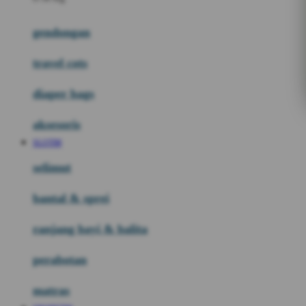
gendongan
travel cots
diaper bags
aksesoris
SLOT88
selimut
bantal & sprei
ranjang bayi & balita
perabotan
matras