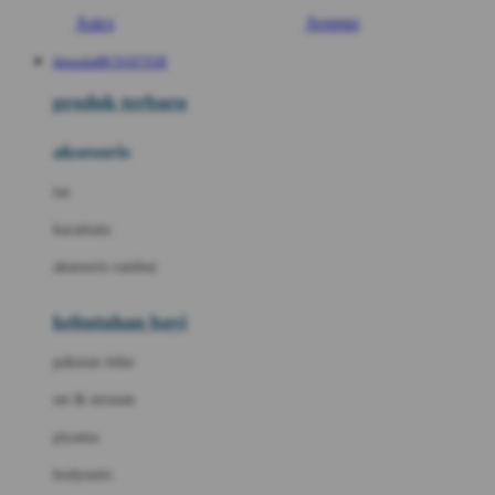
Asics
Aveeno
deposlot88 DAFTAR
produk terbaru
aksesoris
tas
kacamata
aksesoris rambut
kebutuhan bayi
pakaian tidur
set & terusan
piyama
bodysuits