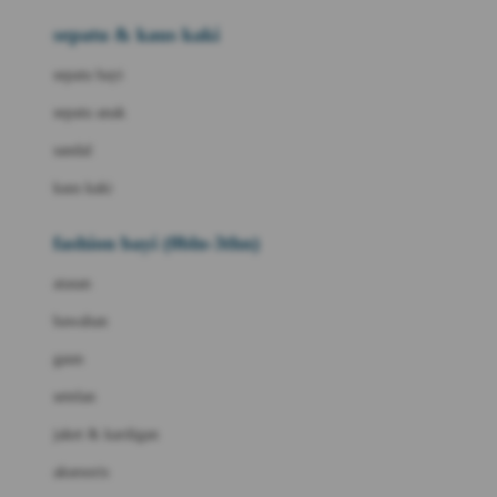
sepatu & kaus kaki
sepatu bayi
sepatu anak
sandal
kaus kaki
fashion bayi (0bln-3thn)
atasan
bawahan
gaun
setelan
jaket & kardigan
aksesoris