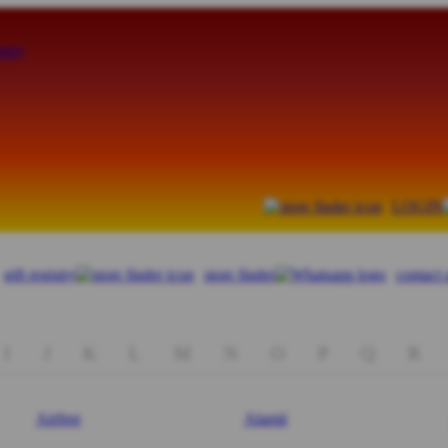
istry
LOGIN
gift registry
store finder
contact 
I
J
K
L
M
N
O
P
Q
R
Airfree
Alamii