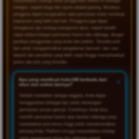
menyediakan strategi untuk penggunaan effektif di berbagai
kategori, seperti bingo dan sports-related gaming. Misalnya,
pengguna dapat menganalisis data permainan untuk membuat
keputusan yang lebih hati-hati. Pengguna juga dapat
mengakses tips tentang manajemen akun, seperti beralih
cepat antara kategori permainan kasino dan olahraga, dengan
panduan penggunaan yang aman dan praktis. Tersedia pula
tips untuk mengoptimalkan pengalaman bermain: dari cara
deposit dan penarikan yang lebih cepat hingga memanfaatkan
promo dan poin yang tersedia.
Apa yang membuat koko188 berbeda dari
+
situs slot online lainnya?
Setelah mendaftar sebagai anggota, Anda dapat
menggunakan berbagai tips untuk menavigasi
permainan secara optimal. Contohnya, Anda bisa
memilih permainan kasino atau taruhan olahraga yang
menawarkan poin bonus tinggi untuk memaksimalkan
peluang Anda. Platform ini juga menyediakan strategi
untuk penggunaan bingo dan olahraga seperti