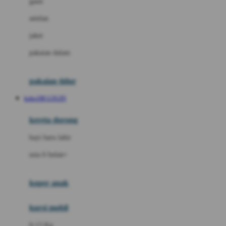
gaun
Dae Organics
setelan
Docare
jaket
Doona
pakaian dalam
Down To Earth
Drew
pakaian tidur
Dr. Brown's
koko188 LOGIN
E
kereta dorong
ELC
bayi baru lahir
Ergobaby
usia 6 bulan+
Expert Care
koper anak
Ezyroller
kursi mobil
F
0-13 Kg