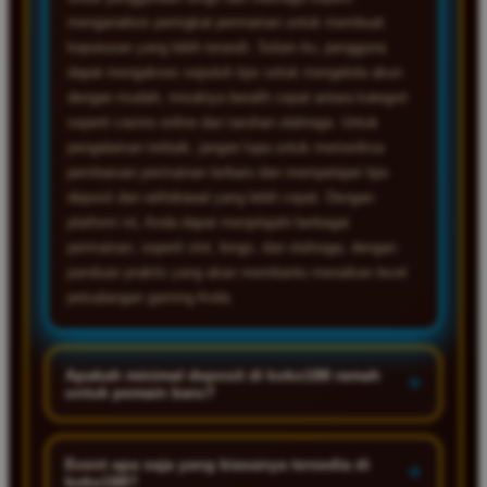
menganalisis peringkat permainan untuk membuat
keputusan yang lebih terarah. Selain itu, pengguna
dapat mengakses sepuluh tips untuk mengelola akun
dengan mudah, misalnya beralih cepat antara kategori
seperti casino online dan taruhan olahraga. Untuk
pengalaman terbaik, jangan lupa untuk memeriksa
pembaruan permainan terbaru dan mempelajari tips
deposit dan withdrawal yang lebih cepat. Dengan
platform ini, Anda dapat menjelajahi berbagai
permainan, seperti slot, bingo, dan olahraga, dengan
panduan praktis yang akan membantu menaikan level
petualangan gaming Anda.
Apakah minimal deposit di koko188 ramah
+
untuk pemain baru?
Setelah register sebagai anggota, kamu langsung dapat
mengakses beragam permainan mulai dari slot, bingo,
Event apa saja yang biasanya tersedia di
+
koko188?
roulette, taruhan olahraga, kasino live, hingga