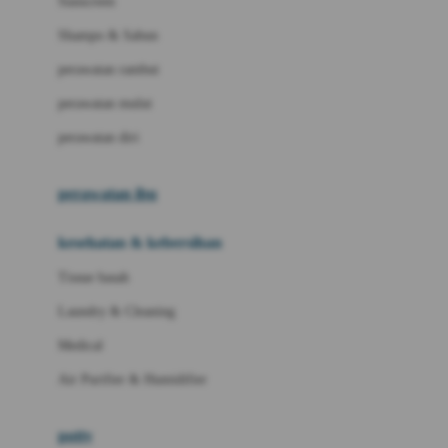
Sunscreen
London Taxi
Shampo & Sabun
Love To Dream
perawatan rambut
perawatan mulut
M
perawatan diri
Magformers
Mama's Choice
perawatan ibu
Mamas&Papas
kesehatan & kebersihan
Mamaway
Tissue basah
Maxi Cosi
Laundry & Cleaning
Megabloks
Medical
Micro
Air Purifier & Humidifier
MiDeer
Mimi & Lula
potty