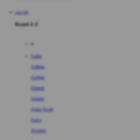
koko188
Brand A-Z
A
Addo
Adidas
Airfree
Alamii
Amara
Aqua Scale
Asics
Aveeno