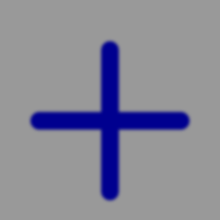
X
Xootz
Y
Yamatoya
Z
Zaxy
Zoggs
0-9
4Moms
59S