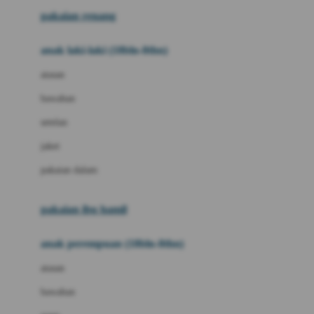
Buggygear
pakaian renang
Bumkins
anak laki-laki (18bln-8thn)
C
atasan
Cetaphil
bawahan
Chicco
setelan
Childlife
jaket
Clevamama
pakaian dalam
Cocolatte
Cottonseeds
pakaian ibu hamil
Cozy N Safe
anak perempuan (18bln-8thn)
Crane
atasan
Cybex
bawahan
D