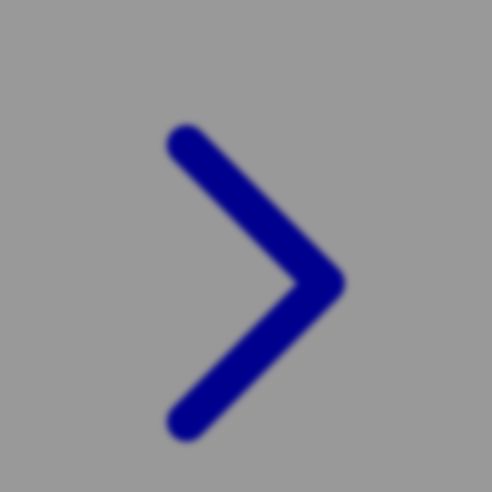
Twistshake
TY Toys
U
V
Veja
Vitaflow
Vtech
W
Waterland
Wellness