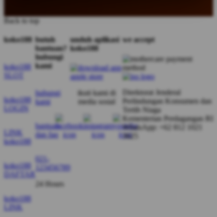
‹
›
Back to top
koko188
butuh
unduh aplikasi
we accept
bantuan?
koko188
hubungi
kami
koko188
SLOT
Direktorat Jenderal
hubungi
ikuti kami di
koko188
Perlindungan Konsumen dan
kami
media sosial
LOGIN
Tertib Niaga
Kementerian Perdagangan RI
bantuan
WhatsApp: +62 812 1021
LINK
dan faq
3625
koko188
021-
koko188
123456789
DAFTAR