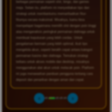
kamu dapat memanfaatkan berbagai tips untuk
mudah dan menyenangkan!
mendaftar dan membuat akun online agar prosesnya
membantu memaksimalkan pengalamanmu pada
cepat dan mudah.
platform ini. Misalnya, kamu bisa menggunakan
strategi untuk memilih permainan slot yang
menawarkan poin tinggi atau mempelajari pembaruan
terbaru di kategori table games. Platform ini juga
menyediakan tips dan strategi khusus untuk
penggunaan bingo dan taruhan olahraga, seperti
menganalisis peringkat permainan untuk membuat
keputusan yang lebih tepat. Selain itu, terdapat
sepuluh tips praktis untuk mengelola akunmu dengan
efektif, seperti beralih cepat antara kategori kasino dan
olahraga atau melacak aktivitas pengeluaran dengan
tools yang tersedia. Dengan panduan tersebut, kamu
bisa menikmati berbagai macam permainan secara
mudah dan menyenangkan, mulai dari digital slots
hingga sports-related gaming.