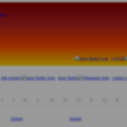
istry
LOGIN
gift registry
store finder
contact 
I
J
K
L
M
N
O
P
Q
R
Airfree
Alamii