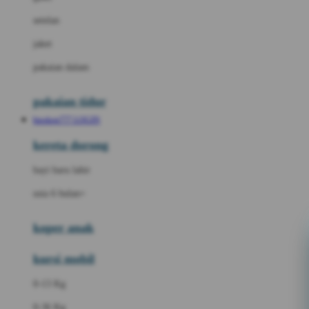
setelan
jaket
pakaian dalam
pakaian tidur
bioskop777 LOGIN
kereta dorong
bayi baru lahir
usia 6 bulan+
koper anak
kursi mobil
0-13 Kg
0-36 Kg