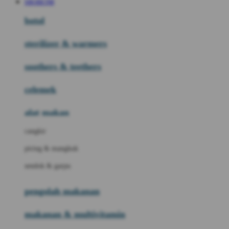
SBOBET88
botol
sterilizer & warmers
soothers & teethers
celemek
alat makan
cangkir
piring & mangkuk
sendok & garpu
pengolah makanan
makanan & multivitamin