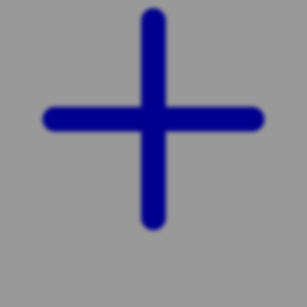
X
Xootz
Y
Yamatoya
Z
Zaxy
Zoggs
0-9
4Moms
59S