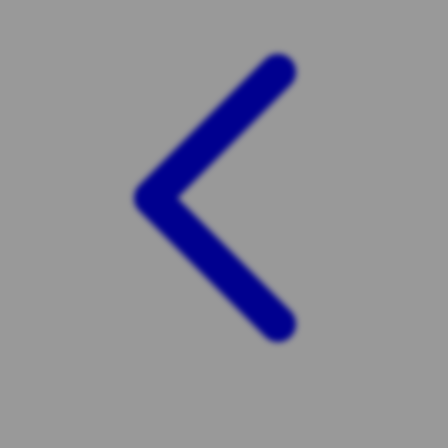
Squishmallows
Starbooks
Stick-O
Stokke
Sudocrem
Sumimo
Sunnylife
Sun-Staches
Swimava
T
Tommee Tippee
Trunki
Tutti Bambini