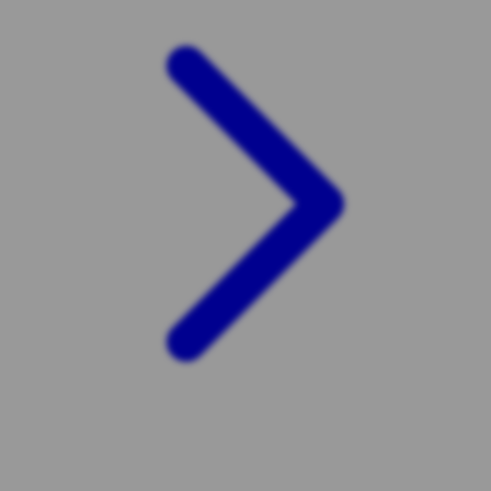
Twistshake
TY Toys
U
V
Veja
Vitaflow
Vtech
W
Waterland
Wellness