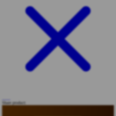
Share product: