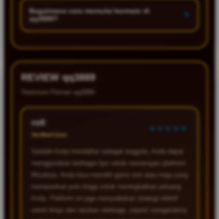
meningkatkan poin Anda secara cepat melalui
memberikan panduan bagaimana mengelola akun
menggunakan beragam tips untuk menavigasi platform
Bagaimana cara memulai bermain di
pemilihan permainan tertentu. Selain itu, platform ini
+
dengan mudah, seperti beralih cepat antara kategori
qq3889?
ini dan meningkatkan pengalaman bermain. Misalnya,
juga menyediakan strategi untuk penggunaan efektif
kasino dan sports games, serta cara melakukan
kamu dapat memilih permainan slot yang menawarkan
dalam bingo dan taruhan olahraga, seperti menganalisis
Setelah mendaftar sebagai anggota, Anda dapat
deposit dan penarikan funds secara aman. Anda juga
poin tinggi untuk peluang bonus, atau mempelajari
peringkat permainan untuk membuat keputusan yang
mencoba bermacam-macam tip untuk memaksimalkan
bisa mendapatkan tips terbaru tentang permainan baru
strategi untuk bingo dan taruhan olahraga, seperti
lebih terencana. Pengguna dapat mempelajari sepuluh
pengalaman bermain, misalnya dengan memilih
atau update game agar pengalaman Anda semakin
menganalisis peringkat pertandingan untuk membuat
tips mudah untuk mengelola akun dengan baik, seperti
permainan casino atau sports yang menawarkan poin
menyenangkan. Dengan berbagai fasilitas dan tips yang
keputusan lebih terarah. Pengguna juga dapat dengan
REVIEW qq3889
beralih cepat antara casino games dan aktivitas
tinggi. Dalam platform ini, Anda juga bisa menemukan
disediakan, platform ini memudahkan anda untuk
mudah mengakses Sepuluh tips untuk mengelola akun,
olahraga, serta panduan keamanan platform yang
Testimoni Pemain qq3889.
strategi efektif untuk bingo dan taruhan olahraga,
menikmati permainan baik melalui mobile app maupun
seperti beralih cepat antara kategori permainan kasino
aman. Anda dapat memanfaatkan tips ini untuk
seperti menganalisis peringkat permainan untuk
aplikasi desktop.
dan aktivitas sport, dan menggunakan panduan
mengoptimalkan pengalaman bermain Anda, mulai dari
keputusan yang lebih tepat. Platform ini menawarkan
penggunaan platform yang aman. Untuk pengalaman
dina
memindai pembaruan permainan terbaru hingga
tips praktis untuk mengelola akun, seperti beralih cepat
★★★★★
bermain yang semakin menyenangkan, kamu bisa
Verified User
mempelajari cara deposit dan withdrawal yang lebih
antara kategori game yang berbeda, baik itu games slot
memeriksa pembaruan permainan terbaru atau
efisien. Dengan terus mengikuti tips dan strategi, Anda
atau aktivitas sports. Selain itu, Anda dapat
Setelah anda bergabung sebagai anggota, platform ini
menerapkan tips untuk deposit dan penarikan dana
dapat merasakan pengalaman bermain yang lebih
mempelajari cara deposit dan withdrawal dengan lebih
menawarkan berbagai tips dan strategi untuk
yang lebih cepat. Jangan lupakan juga panduan tentang
mudah dan menyenangkan dalam platform ini.
cepat melalui tips-tips yang disediakan platform.
memaksimalkan pengalaman Anda. Misalnya,
cara memaksimalkan pengalaman bermain berbagai
Dengan berbagai tips dan strategi penggunaannya,
menjelajahi kategori permainan secara terstruktur
macam permainan seperti slot, bingo, dan table games.
tentu saja pengalaman bermain di platform semakin
dapat membantu menemukan pilihan yang tepat, entah
mudah dan menyenangkan, baik Anda ingin mencoba
itu slot atau table games. Sebagai tambahan, platform
trial permainan baru atau menjelajahi kategori favorit