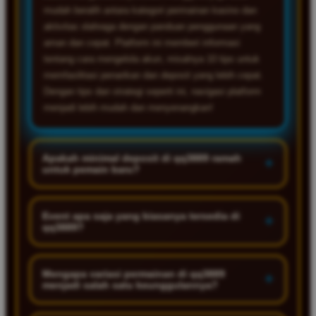
mudah beralih antara kategori permainan kasino dan
aktivitas olahraga dengan panduan penggunaan yang
aman dan cepat. Platform ini memberi informasi
tentang cara mengelola akun, misalnya 10 tips untuk
memfasilitasi penarikan dan deposit yang lebih cepat.
Dengan tips dan strategi seperti ini, navigasi platform
menjadi lebih mudah dan menyenangkan!
Apakah minimal deposit di qq3889 ramah
+
untuk pemain baru?
Setelah mendaftar, Anda bisa menggunakan tips untuk
menavigasi berbagai jenis permainan seperti slots,
Event apa saja yang biasanya tersedia di
+
qq3889?
bingo, ataupun meja untuk meningkatkan pengalaman
Anda. Misalnya, anda bisa memilih permainan yang
Setelah Anda daftar sebagai anggota, platform ini
memiliki poin tinggi atau mempelajari strategi untuk
menawarkan tips strategis untuk menjelajah berbagai
Mengapa variasi permainan di qq3889
penggunaan efektif dalam taruhan olahraga, seperti
+
menjadi salah satu keunggulannya?
macam permainan, seperti digital slots dan table
menganalisis peringkat pertandingan untuk membuat
games. Misalnya, coba pahami bagaimana
keputusan yang lebih tepat. Selain itu, platform ini
Setelah registrasi selesai, sebagai anggota kamu dapat