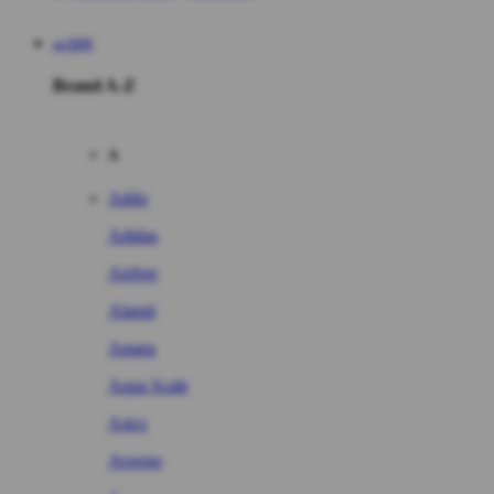
qq3889
Brand A-Z
A
Addo
Adidas
Airfree
Alamii
Amara
Aqua Scale
Asics
Aveeno