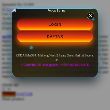
Serendah
Rp 10.000
Q
Earn
1.000.000
-
100.000.000
Bonus
Use Installment Options from
.
Laarn more
QV Baby
Available for :
home delivery
LOGIN
store pickup
R
qq3889
Platform ini menawari berbagai macam permainan kasino
DAFTAR
Real Shades
digital online, mulai dari slot, bingo, hingga game meja dan sports-
related gaming. After registering, users can explore the platform's
Red Castle
features, such as browsing games by category and managing their
accounts for a seamless experience. For instance, you can utilize tips
Ribbon Madness
KUDAEMAS88 : Mahjong Ways 2 Paling Gacor Hari Ini Bocoran
to navigate through different games like slots, or perhaps learn
RTP
strategies for effective bingo gameplay and sports betting. The
S
© COPYRIGHT 2026 qq3889 - SEO DON QUIXOTE.
platform also provides quick access updates about the latest games
available, allowing users to stay informed about new additions and
Sebamed
improvements.
Silver Cross
choose qty
Simply Idea
DAFTAR
LOGIN
Share product:
Skip Hop
Spectra